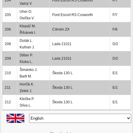
204
Ford Escort RS Cosworth
F/7
Valný V.
Uher O.
205
Ford Escort RS Cosworth
F/7
Osička V.
Klepáč M.
206
Citroën ZX
F/6
Říhánek I.
Dolák L.
208
Lada 21011
D/2
Kulhan J.
Silber P.
209
Lada 21011
D/2
Kluka L.
Šimánko J.
210
Škoda 130 L
E/1
Bartl M.
Horčík K.
211
Škoda 130 L
E/1
Zetek J.
Klečka P.
212
Škoda 130 L
E/1
Slíva L.