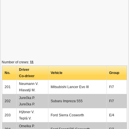
Number of crews:
11
Driver
No.
Vehicle
Group
Co-driver
Neumann V.
201
Mitsubishi Lancer Evo III
F/7
Hlavatý M.
Jurečka P.
202
Subaru Impreza 555
F/7
Jurečka P.
Hýbner V.
203
Ford Sierra Cosworth
E/4
Teplá V.
Omelka P.