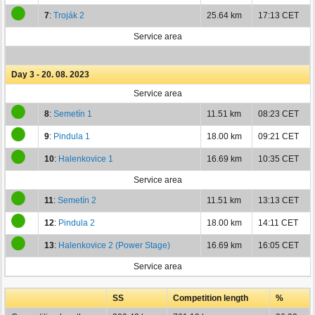
7
:
Troják 2
25.64 km
17:13 CET
Service area
Day 3 - 20. 08. 2023
Service area
8
:
Semetín 1
11.51 km
08:23 CET
9
:
Pindula 1
18.00 km
09:21 CET
10
:
Halenkovice 1
16.69 km
10:35 CET
Service area
11
:
Semetín 2
11.51 km
13:13 CET
12
:
Pindula 2
18.00 km
14:11 CET
13
:
Halenkovice 2 (Power Stage)
16.69 km
16:05 CET
Service area
SS
Competition length
%