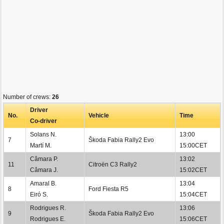
Number of crews:
26
Driver
No.
Vehicle
Time
Co-driver
Solans N.
13:00
7
Škoda Fabia Rally2 Evo
Martí M.
15:00CET
Câmara P.
13:02
11
Citroën C3 Rally2
Câmara J.
15:02CET
Amaral B.
13:04
8
Ford Fiesta R5
Eiró S.
15:04CET
Rodrigues R.
13:06
9
Škoda Fabia Rally2 Evo
Rodrigues E.
15:06CET