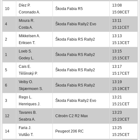
Díez P.
13:08
10
Škoda Fabia R5
Coronado A.
15:08CET
Moura R.
13:11
4
Škoda Fabia Rally2 Evo
Costa A.
15:11CET
Mikkelsen A.
13:13
2
Škoda Fabia RS Rally2
Eriksen T.
15:13CET
Loeb S.
13:15
1
Škoda Fabia RS Rally2
Godey L.
15:15CET
Cais E.
13:17
5
Škoda Fabia RS Rally2
Těšínský P.
15:17CET
Veiby O.
13:19
6
Škoda Fabia RS Rally2
Skjærmoen S.
15:19CET
Rego L.
13:21
3
Škoda Fabia Rally2 Evo
Henriques J.
15:21CET
Tavares B.
13:23
12
Citroën C2 R2 Max
Seabra A.
15:23CET
Faria J.
13:25
14
Peugeot 206 RC
Vultão T.
15:25CET