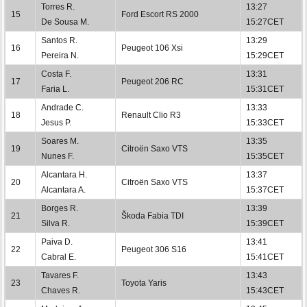
Torres R.
13:27
15
Ford Escort RS 2000
De Sousa M.
15:27CET
Santos R.
13:29
16
Peugeot 106 Xsi
Pereira N.
15:29CET
Costa F.
13:31
17
Peugeot 206 RC
Faria L.
15:31CET
Andrade C.
13:33
18
Renault Clio R3
Jesus P.
15:33CET
Soares M.
13:35
19
Citroën Saxo VTS
Nunes F.
15:35CET
Alcantara H.
13:37
20
Citroën Saxo VTS
Alcantara A.
15:37CET
Borges R.
13:39
21
Škoda Fabia TDI
Silva R.
15:39CET
Paiva D.
13:41
22
Peugeot 306 S16
Cabral E.
15:41CET
Tavares F.
13:43
23
Toyota Yaris
Chaves R.
15:43CET