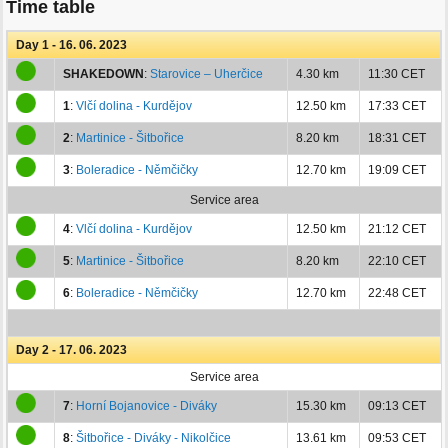
Time table
Day 1 - 16. 06. 2023
SHAKEDOWN
:
Starovice – Uherčice
4.30 km
11:30 CET
1
:
Vlčí dolina - Kurdějov
12.50 km
17:33 CET
2
:
Martinice - Šitbořice
8.20 km
18:31 CET
3
:
Boleradice - Němčičky
12.70 km
19:09 CET
Service area
4
:
Vlčí dolina - Kurdějov
12.50 km
21:12 CET
5
:
Martinice - Šitbořice
8.20 km
22:10 CET
6
:
Boleradice - Němčičky
12.70 km
22:48 CET
Day 2 - 17. 06. 2023
Service area
7
:
Horní Bojanovice - Diváky
15.30 km
09:13 CET
8
:
Šitbořice - Diváky - Nikolčice
13.61 km
09:53 CET