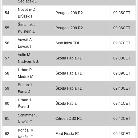
Sedláček L.
Novotný D.
54
Peugeot 208 R2
09:35CET
Brůžek T.
Šimánek J.
55
Peugeot 208 R2
09:36CET
Kulštejn J.
Vovsík A.
56
Seat Ibiza TDI
09:37CET
Lovčík T.
Volín M.
57
Škoda Fabia TDI
09:38CET
Nádvorník J.
Urban P.
58
Škoda Fabia TDI
09:39CET
Medek M.
Burian J.
59
Škoda Fabia TDI
09:40CET
Fanta J.
Urban J.
60
Škoda Fabia
09:41CET
Švec J.
Schimmer J.
61
Citroën DS3 R1
09:42CET
Novák O.
Končal M.
62
Ford Fiesta R1
09:43CET
Končal F.