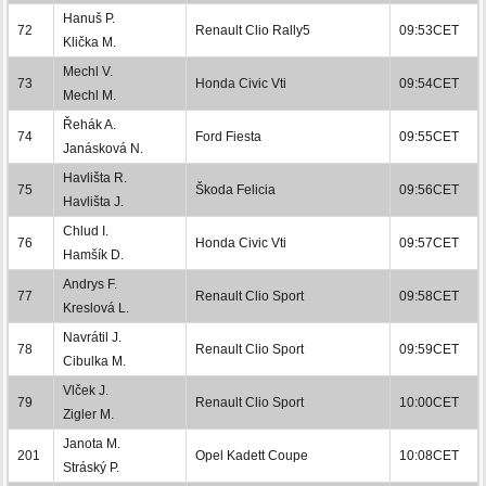
Hanuš P.
72
Renault Clio Rally5
09:53CET
Klička M.
Mechl V.
73
Honda Civic Vti
09:54CET
Mechl M.
Řehák A.
74
Ford Fiesta
09:55CET
Janásková N.
Havlišta R.
75
Škoda Felicia
09:56CET
Havlišta J.
Chlud I.
76
Honda Civic Vti
09:57CET
Hamšík D.
Andrys F.
77
Renault Clio Sport
09:58CET
Kreslová L.
Navrátil J.
78
Renault Clio Sport
09:59CET
Cibulka M.
Vlček J.
79
Renault Clio Sport
10:00CET
Zigler M.
Janota M.
201
Opel Kadett Coupe
10:08CET
Stráský P.