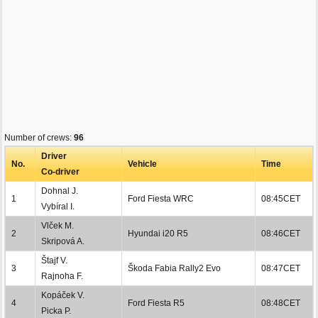
Number of crews:
96
Driver
No.
Vehicle
Time
Co-driver
Dohnal J.
1
Ford Fiesta WRC
08:45CET
Vybíral I.
Vlček M.
2
Hyundai i20 R5
08:46CET
Skripová A.
Štajf V.
3
Škoda Fabia Rally2 Evo
08:47CET
Rajnoha F.
Kopáček V.
4
Ford Fiesta R5
08:48CET
Picka P.