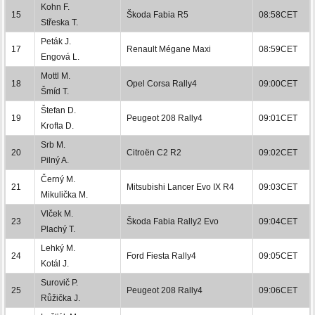
Kohn F.
15
Škoda Fabia R5
08:58CET
Střeska T.
Peták J.
17
Renault Mégane Maxi
08:59CET
Engová L.
Mottl M.
18
Opel Corsa Rally4
09:00CET
Šmíd T.
Štefan D.
19
Peugeot 208 Rally4
09:01CET
Krofta D.
Srb M.
20
Citroën C2 R2
09:02CET
Pilný A.
Černý M.
21
Mitsubishi Lancer Evo IX R4
09:03CET
Mikulička M.
Vlček M.
23
Škoda Fabia Rally2 Evo
09:04CET
Plachý T.
Lehký M.
24
Ford Fiesta Rally4
09:05CET
Kotál J.
Surovič P.
25
Peugeot 208 Rally4
09:06CET
Růžička J.