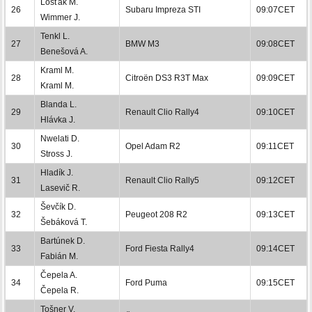
Lošťák M.
26
Subaru Impreza STI
09:07CET
Wimmer J.
Tenkl L.
27
BMW M3
09:08CET
Benešová A.
Kraml M.
28
Citroën DS3 R3T Max
09:09CET
Kraml M.
Blanda L.
29
Renault Clio Rally4
09:10CET
Hlávka J.
Nwelati D.
30
Opel Adam R2
09:11CET
Stross J.
Hladík J.
31
Renault Clio Rally5
09:12CET
Lasevič R.
Ševčík D.
32
Peugeot 208 R2
09:13CET
Šebáková T.
Bartúnek D.
33
Ford Fiesta Rally4
09:14CET
Fabián M.
Čepela A.
34
Ford Puma
09:15CET
Čepela R.
Tošner V.