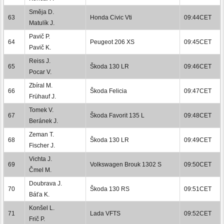
Směja D.
63
Honda Civic Vti
09:44CET
Matulík J.
Pavič P.
64
Peugeot 206 XS
09:45CET
Pavič K.
Reiss J.
65
Škoda 130 LR
09:46CET
Pocar V.
Zbíral M.
66
Škoda Felicia
09:47CET
Frühauf J.
Tomek V.
67
Škoda Favorit 135 L
09:48CET
Beránek J.
Zeman T.
68
Škoda 130 LR
09:49CET
Fischer J.
Vichta J.
69
Volkswagen Brouk 1302 S
09:50CET
Čmel M.
Doubrava J.
70
Škoda 130 RS
09:51CET
Báťa K.
Konšel L.
71
Lada VFTS
09:52CET
Frič P.