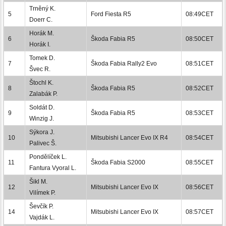
Trněný K.
5
Ford Fiesta R5
08:49CET
Doerr C.
Horák M.
6
Škoda Fabia R5
08:50CET
Horák I.
Tomek D.
7
Škoda Fabia Rally2 Evo
08:51CET
Švec R.
Štochl K.
8
Škoda Fabia R5
08:52CET
Zalabák P.
Soldát D.
9
Škoda Fabia R5
08:53CET
Winzig J.
Sýkora J.
10
Mitsubishi Lancer Evo IX R4
08:54CET
Palivec Š.
Pondělíček L.
11
Škoda Fabia S2000
08:55CET
Fantura Vyoral L.
Šikl M.
12
Mitsubishi Lancer Evo IX
08:56CET
Vilímek P.
Ševčík P.
14
Mitsubishi Lancer Evo IX
08:57CET
Vajdák L.