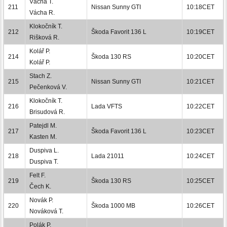
Vácha T.
211
Nissan Sunny GTI
10:18CET
Vácha R.
Klokočník T.
212
Škoda Favorit 136 L
10:19CET
Rišková R.
Kolář P.
214
Škoda 130 RS
10:20CET
Kolář P.
Stach Z.
215
Nissan Sunny GTI
10:21CET
Pečenková V.
Klokočník T.
216
Lada VFTS
10:22CET
Brisudová R.
Patejdl M.
217
Škoda Favorit 136 L
10:23CET
Kasten M.
Duspiva L.
218
Lada 21011
10:24CET
Duspiva T.
Felt F.
219
Škoda 130 RS
10:25CET
Čech K.
Novák P.
220
Škoda 1000 MB
10:26CET
Nováková T.
Polák P.