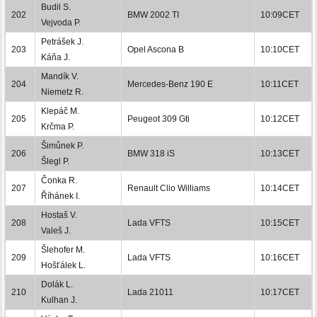
Budil S.
202
BMW 2002 TI
10:09CET
Vejvoda P.
Petrášek J.
203
Opel Ascona B
10:10CET
Káňa J.
Mandík V.
204
Mercedes-Benz 190 E
10:11CET
Niemetz R.
Klepáč M.
205
Peugeot 309 Gti
10:12CET
Krčma P.
Šimůnek P.
206
BMW 318 iS
10:13CET
Šlegl P.
Čonka R.
207
Renault Clio Williams
10:14CET
Říhánek I.
Hostaš V.
208
Lada VFTS
10:15CET
Valeš J.
Šlehofer M.
209
Lada VFTS
10:16CET
Hošťálek L.
Dolák L.
210
Lada 21011
10:17CET
Kulhan J.