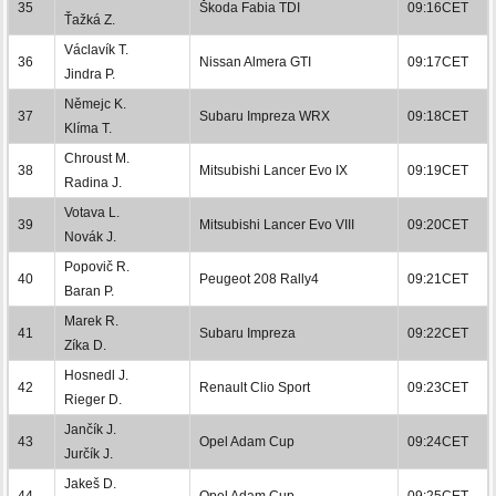
35
Škoda Fabia TDI
09:16CET
Ťažká Z.
Václavík T.
36
Nissan Almera GTI
09:17CET
Jindra P.
Němejc K.
37
Subaru Impreza WRX
09:18CET
Klíma T.
Chroust M.
38
Mitsubishi Lancer Evo IX
09:19CET
Radina J.
Votava L.
39
Mitsubishi Lancer Evo VIII
09:20CET
Novák J.
Popovič R.
40
Peugeot 208 Rally4
09:21CET
Baran P.
Marek R.
41
Subaru Impreza
09:22CET
Zíka D.
Hosnedl J.
42
Renault Clio Sport
09:23CET
Rieger D.
Jančík J.
43
Opel Adam Cup
09:24CET
Jurčík J.
Jakeš D.
44
Opel Adam Cup
09:25CET