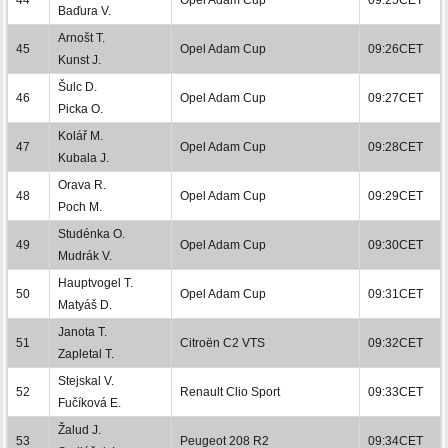
Baďura V.
Arnošt T.
45
Opel Adam Cup
09:26CET
Kunst J.
Šulc D.
46
Opel Adam Cup
09:27CET
Picka O.
Kolář M.
47
Opel Adam Cup
09:28CET
Kubala J.
Orava R.
48
Opel Adam Cup
09:29CET
Poch M.
Studénka O.
49
Opel Adam Cup
09:30CET
Mudrák V.
Hauptvogel T.
50
Opel Adam Cup
09:31CET
Matyáš D.
Janota T.
51
Citroën C2 VTS
09:32CET
Zapletal T.
Stejskal V.
52
Renault Clio Sport
09:33CET
Fučíková E.
Žalud J.
53
Peugeot 208 R2
09:34CET