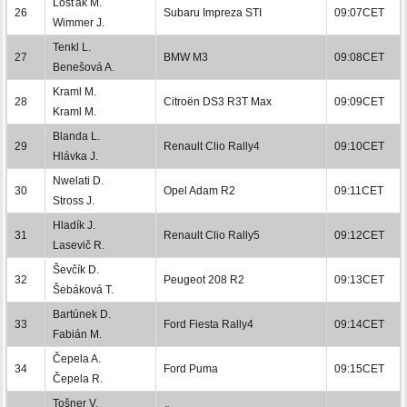
Lošťák M.
26
Subaru Impreza STI
09:07CET
Wimmer J.
Tenkl L.
27
BMW M3
09:08CET
Benešová A.
Kraml M.
28
Citroën DS3 R3T Max
09:09CET
Kraml M.
Blanda L.
29
Renault Clio Rally4
09:10CET
Hlávka J.
Nwelati D.
30
Opel Adam R2
09:11CET
Stross J.
Hladík J.
31
Renault Clio Rally5
09:12CET
Lasevič R.
Ševčík D.
32
Peugeot 208 R2
09:13CET
Šebáková T.
Bartúnek D.
33
Ford Fiesta Rally4
09:14CET
Fabián M.
Čepela A.
34
Ford Puma
09:15CET
Čepela R.
Tošner V.