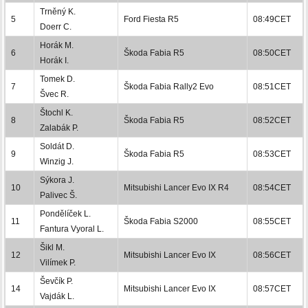
Trněný K.
5
Ford Fiesta R5
08:49CET
Doerr C.
Horák M.
6
Škoda Fabia R5
08:50CET
Horák I.
Tomek D.
7
Škoda Fabia Rally2 Evo
08:51CET
Švec R.
Štochl K.
8
Škoda Fabia R5
08:52CET
Zalabák P.
Soldát D.
9
Škoda Fabia R5
08:53CET
Winzig J.
Sýkora J.
10
Mitsubishi Lancer Evo IX R4
08:54CET
Palivec Š.
Pondělíček L.
11
Škoda Fabia S2000
08:55CET
Fantura Vyoral L.
Šikl M.
12
Mitsubishi Lancer Evo IX
08:56CET
Vilímek P.
Ševčík P.
14
Mitsubishi Lancer Evo IX
08:57CET
Vajdák L.