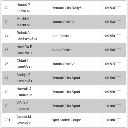
Hanuš P.
72
Renault Clio Rally5
09:53CET
Klička M.
Mechl V.
73
Honda Civic Vti
09:54CET
Mechl M.
Řehák A.
74
Ford Fiesta
09:55CET
Janásková N.
Havlišta R.
75
Škoda Felicia
09:56CET
Havlišta J.
Chlud I.
76
Honda Civic Vti
09:57CET
Hamšík D.
Andrys F.
77
Renault Clio Sport
09:58CET
Kreslová L.
Navrátil J.
78
Renault Clio Sport
09:59CET
Cibulka M.
Vlček J.
79
Renault Clio Sport
10:00CET
Zigler M.
Janota M.
201
Opel Kadett Coupe
10:08CET
Stráský P.