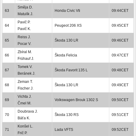
Směja D.
63
Honda Civic Vti
09:44CET
Matulík J.
Pavič P.
64
Peugeot 206 XS
09:45CET
Pavič K.
Reiss J.
65
Škoda 130 LR
09:46CET
Pocar V.
Zbíral M.
66
Škoda Felicia
09:47CET
Frühauf J.
Tomek V.
67
Škoda Favorit 135 L
09:48CET
Beránek J.
Zeman T.
68
Škoda 130 LR
09:49CET
Fischer J.
Vichta J.
69
Volkswagen Brouk 1302 S
09:50CET
Čmel M.
Doubrava J.
70
Škoda 130 RS
09:51CET
Báťa K.
Konšel L.
71
Lada VFTS
09:52CET
Frič P.