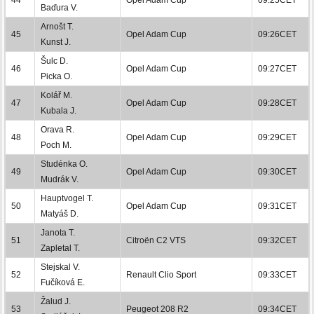
Baďura V.
Arnošt T.
45
Opel Adam Cup
09:26CET
Kunst J.
Šulc D.
46
Opel Adam Cup
09:27CET
Picka O.
Kolář M.
47
Opel Adam Cup
09:28CET
Kubala J.
Orava R.
48
Opel Adam Cup
09:29CET
Poch M.
Studénka O.
49
Opel Adam Cup
09:30CET
Mudrák V.
Hauptvogel T.
50
Opel Adam Cup
09:31CET
Matyáš D.
Janota T.
51
Citroën C2 VTS
09:32CET
Zapletal T.
Stejskal V.
52
Renault Clio Sport
09:33CET
Fučíková E.
Žalud J.
53
Peugeot 208 R2
09:34CET