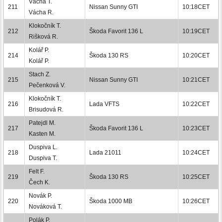
Vácha T.
211
Nissan Sunny GTI
10:18CET
Vácha R.
Klokočník T.
212
Škoda Favorit 136 L
10:19CET
Rišková R.
Kolář P.
214
Škoda 130 RS
10:20CET
Kolář P.
Stach Z.
215
Nissan Sunny GTI
10:21CET
Pečenková V.
Klokočník T.
216
Lada VFTS
10:22CET
Brisudová R.
Patejdl M.
217
Škoda Favorit 136 L
10:23CET
Kasten M.
Duspiva L.
218
Lada 21011
10:24CET
Duspiva T.
Felt F.
219
Škoda 130 RS
10:25CET
Čech K.
Novák P.
220
Škoda 1000 MB
10:26CET
Nováková T.
Polák P.