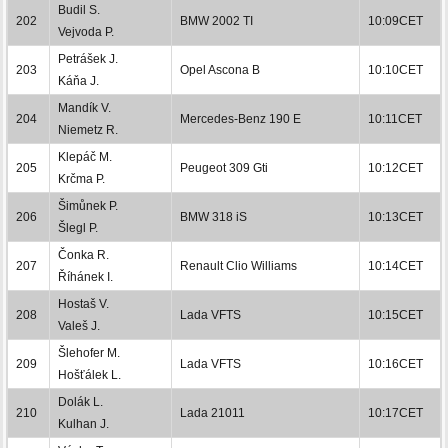
Budil S.
202
BMW 2002 TI
10:09CET
Vejvoda P.
Petrášek J.
203
Opel Ascona B
10:10CET
Káňa J.
Mandík V.
204
Mercedes-Benz 190 E
10:11CET
Niemetz R.
Klepáč M.
205
Peugeot 309 Gti
10:12CET
Krčma P.
Šimůnek P.
206
BMW 318 iS
10:13CET
Šlegl P.
Čonka R.
207
Renault Clio Williams
10:14CET
Říhánek I.
Hostaš V.
208
Lada VFTS
10:15CET
Valeš J.
Šlehofer M.
209
Lada VFTS
10:16CET
Hošťálek L.
Dolák L.
210
Lada 21011
10:17CET
Kulhan J.