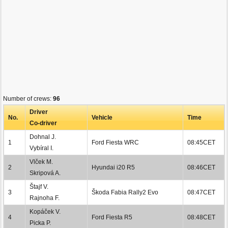
Number of crews:
96
Driver
No.
Vehicle
Time
Co-driver
Dohnal J.
1
Ford Fiesta WRC
08:45CET
Vybíral I.
Vlček M.
2
Hyundai i20 R5
08:46CET
Skripová A.
Štajf V.
3
Škoda Fabia Rally2 Evo
08:47CET
Rajnoha F.
Kopáček V.
4
Ford Fiesta R5
08:48CET
Picka P.