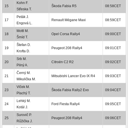
Kohn F.
15
Škoda Fabia R5
08:58CET
Střeska T.
Peták J.
17
Renault Mégane Maxi
08:59CET
Engová L.
Mottl M.
18
Opel Corsa Rally4
09:00CET
Šmíd T.
Štefan D.
19
Peugeot 208 Rally4
09:01CET
Krofta D.
Srb M.
20
Citroën C2 R2
09:02CET
Pilný A.
Černý M.
21
Mitsubishi Lancer Evo IX R4
09:03CET
Mikulička M.
Vlček M.
23
Škoda Fabia Rally2 Evo
09:04CET
Plachý T.
Lehký M.
24
Ford Fiesta Rally4
09:05CET
Kotál J.
Surovič P.
25
Peugeot 208 Rally4
09:06CET
Růžička J.