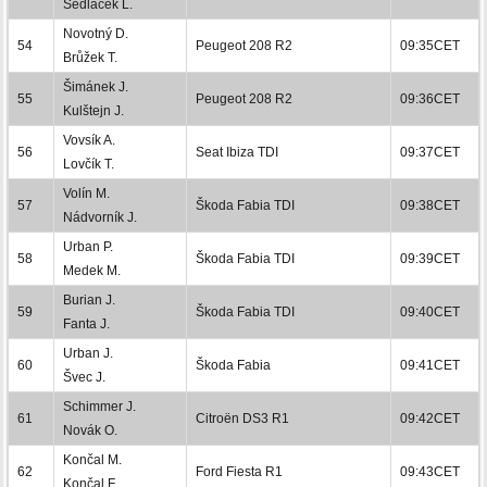
Sedláček L.
Novotný D.
54
Peugeot 208 R2
09:35CET
Brůžek T.
Šimánek J.
55
Peugeot 208 R2
09:36CET
Kulštejn J.
Vovsík A.
56
Seat Ibiza TDI
09:37CET
Lovčík T.
Volín M.
57
Škoda Fabia TDI
09:38CET
Nádvorník J.
Urban P.
58
Škoda Fabia TDI
09:39CET
Medek M.
Burian J.
59
Škoda Fabia TDI
09:40CET
Fanta J.
Urban J.
60
Škoda Fabia
09:41CET
Švec J.
Schimmer J.
61
Citroën DS3 R1
09:42CET
Novák O.
Končal M.
62
Ford Fiesta R1
09:43CET
Končal F.