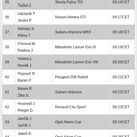
35
Škoda Fabia TDI
09:16CET
Ťažká Z.
Václavík T.
36
Nissan Almera GTI
09:17CET
Jindra P.
Němejc K.
37
Subaru Impreza WRX
09:18CET
Klíma T.
Chroust M.
38
Mitsubishi Lancer Evo IX
09:19CET
Radina J.
Votava L.
39
Mitsubishi Lancer Evo VIII
09:20CET
Novák J.
Popovič R.
40
Peugeot 208 Rally4
09:21CET
Baran P.
Marek R.
41
Subaru Impreza
09:22CET
Zíka D.
Hosnedl J.
42
Renault Clio Sport
09:23CET
Rieger D.
Jančík J.
43
Opel Adam Cup
09:24CET
Jurčík J.
Jakeš D.
44
Opel Adam Cup
09:25CET