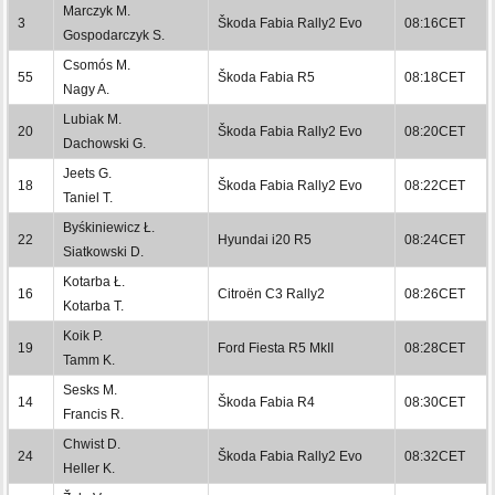
Marczyk M.
3
Škoda Fabia Rally2 Evo
08:16CET
Gospodarczyk S.
Csomós M.
55
Škoda Fabia R5
08:18CET
Nagy A.
Lubiak M.
20
Škoda Fabia Rally2 Evo
08:20CET
Dachowski G.
Jeets G.
18
Škoda Fabia Rally2 Evo
08:22CET
Taniel T.
Byśkiniewicz Ł.
22
Hyundai i20 R5
08:24CET
Siatkowski D.
Kotarba Ł.
16
Citroën C3 Rally2
08:26CET
Kotarba T.
Koik P.
19
Ford Fiesta R5 MkII
08:28CET
Tamm K.
Sesks M.
14
Škoda Fabia R4
08:30CET
Francis R.
Chwist D.
24
Škoda Fabia Rally2 Evo
08:32CET
Heller K.