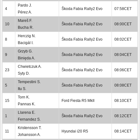
Pardo J.
4
Škoda Fabia Rally2 Evo
07:58CET
Pérez A.
Mareš F.
10
Škoda Fabia Rally2 Evo
08:00CET
Bucha R.
Herczig N.
8
Škoda Fabia Rally2 Evo
08:02CET
Bacigál I.
Grzyb G.
9
Škoda Fabia Rally2 Evo
08:04CET
Binięda A.
Chwietczuk A.
23
Škoda Fabia Rally2 Evo
08:06CET
Syty D.
Tempestini S.
5
Škoda Fabia Rally2 Evo
08:08CET
Itu S.
Torn K.
15
Ford Fiesta R5 MkII
08:10CET
Pannas K.
Llarena E.
1
Škoda Fabia Rally2 Evo
08:12CET
Fernandez S.
Kristensson T.
11
Hyundai i20 R5
08:14CET
Johansson A.