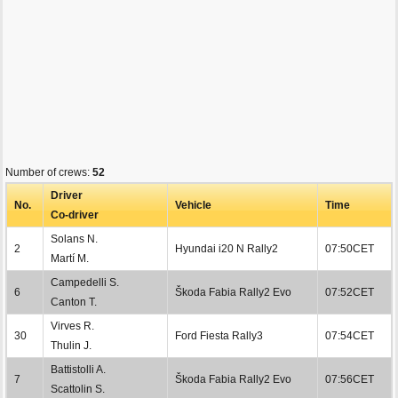
Number of crews:
52
Driver
No.
Vehicle
Time
Co-driver
Solans N.
2
Hyundai i20 N Rally2
07:50CET
Martí M.
Campedelli S.
6
Škoda Fabia Rally2 Evo
07:52CET
Canton T.
Virves R.
30
Ford Fiesta Rally3
07:54CET
Thulin J.
Battistolli A.
7
Škoda Fabia Rally2 Evo
07:56CET
Scattolin S.