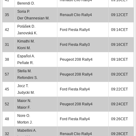
Berendi D.
Soria P.
35
Renault Clio Rally4
09:12CET
Der Ohannesian M.
Polášek D.
42
Ford Fiesta Rally4
09:14CET
Janovská K.
Kimathi M.
31
Ford Fiesta Rally3
09:16CET
Kioni M.
Español A.
38
Peugeot 208 Rally4
09:18CET
Peñate R.
Stella M.
57
Peugeot 208 Rally4
09:20CET
Refondini S.
Jocz T.
45
Ford Fiesta Rally4
09:22CET
Judycki M.
Maior N.
52
Peugeot 208 Rally4
09:24CET
Maior F.
Nore O.
48
Ford Fiesta Rally4
09:26CET
Morton J.
Mabellini A.
32
Renault Clio Rally4
09:28CET