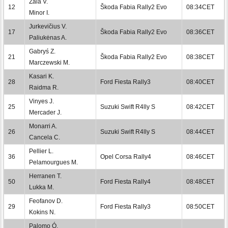
Žala V.
12
Škoda Fabia Rally2 Evo
08:34CET
Minor I.
Jurkevičius V.
17
Škoda Fabia Rally2 Evo
08:36CET
Paliukėnas A.
Gabryś Z.
21
Škoda Fabia Rally2 Evo
08:38CET
Marczewski M.
Kasari K.
28
Ford Fiesta Rally3
08:40CET
Raidma R.
Vinyes J.
25
Suzuki Swift R4lly S
08:42CET
Mercader J.
Monarri A.
26
Suzuki Swift R4lly S
08:44CET
Cancela C.
Pellier L.
36
Opel Corsa Rally4
08:46CET
Pelamourgues M.
Herranen T.
50
Ford Fiesta Rally4
08:48CET
Lukka M.
Feofanov D.
29
Ford Fiesta Rally3
08:50CET
Kokins N.
Palomo Ó.