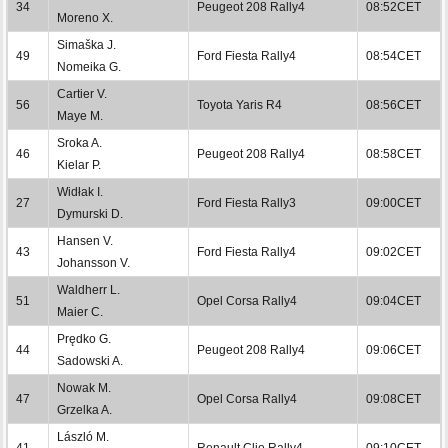
34
Peugeot 208 Rally4
08:52CET
Moreno X.
Simaška J.
49
Ford Fiesta Rally4
08:54CET
Nomeika G.
Cartier V.
56
Toyota Yaris R4
08:56CET
Maye M.
Sroka A.
46
Peugeot 208 Rally4
08:58CET
Kielar P.
Widłak I.
27
Ford Fiesta Rally3
09:00CET
Dymurski D.
Hansen V.
43
Ford Fiesta Rally4
09:02CET
Johansson V.
Waldherr L.
51
Opel Corsa Rally4
09:04CET
Maier C.
Prędko G.
44
Peugeot 208 Rally4
09:06CET
Sadowski A.
Nowak M.
47
Opel Corsa Rally4
09:08CET
Grzelka A.
László M.
41
Renault Clio Rally4
09:10CET