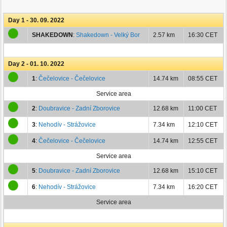
Day 1 - 30. 09. 2022
SHAKEDOWN
:
Shakedown - Velký Bor
2.57 km
16:30 CET
Day 2 - 01. 10. 2022
1
:
Čečelovice - Čečelovice
14.74 km
08:55 CET
Service area
2
:
Doubravice - Zadní Zborovice
12.68 km
11:00 CET
3
:
Nehodív - Strážovice
7.34 km
12:10 CET
4
:
Čečelovice - Čečelovice
14.74 km
12:55 CET
Service area
5
:
Doubravice - Zadní Zborovice
12.68 km
15:10 CET
6
:
Nehodív - Strážovice
7.34 km
16:20 CET
Service area