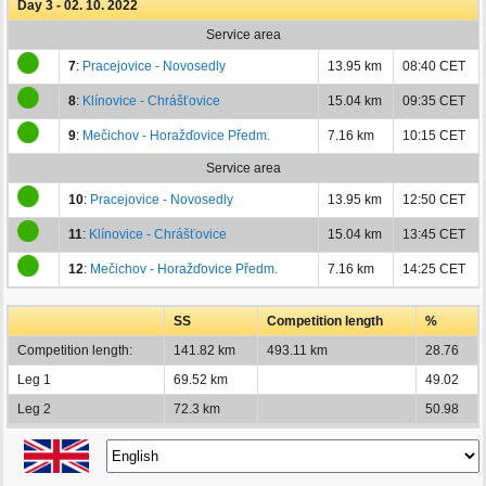
Day 3 - 02. 10. 2022
Service area
7
:
Pracejovice - Novosedly
13.95 km
08:40 CET
8
:
Klínovice - Chrášťovice
15.04 km
09:35 CET
9
:
Mečichov - Horažďovice Předm.
7.16 km
10:15 CET
Service area
10
:
Pracejovice - Novosedly
13.95 km
12:50 CET
11
:
Klínovice - Chrášťovice
15.04 km
13:45 CET
12
:
Mečichov - Horažďovice Předm.
7.16 km
14:25 CET
SS
Competition length
%
Competition length:
141.82 km
493.11 km
28.76
Leg 1
69.52 km
49.02
Leg 2
72.3 km
50.98