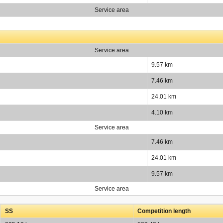
Service area
Service area
9.57 km
7.46 km
24.01 km
4.10 km
Service area
7.46 km
24.01 km
9.57 km
Service area
SS
Competition length