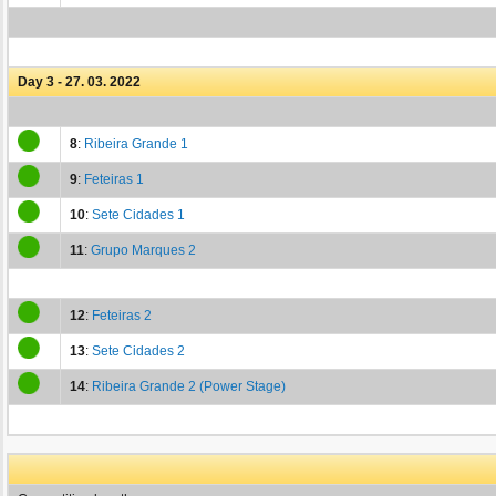
Day 3 - 27. 03. 2022
8
:
Ribeira Grande 1
9
:
Feteiras 1
10
:
Sete Cidades 1
11
:
Grupo Marques 2
12
:
Feteiras 2
13
:
Sete Cidades 2
14
:
Ribeira Grande 2 (Power Stage)