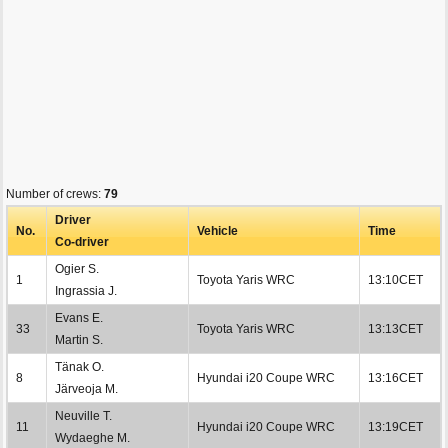
Number of crews:
79
Driver
No.
Vehicle
Time
Co-driver
Ogier S.
1
Toyota Yaris WRC
13:10CET
Ingrassia J.
Evans E.
33
Toyota Yaris WRC
13:13CET
Martin S.
Tänak O.
8
Hyundai i20 Coupe WRC
13:16CET
Järveoja M.
Neuville T.
11
Hyundai i20 Coupe WRC
13:19CET
Wydaeghe M.