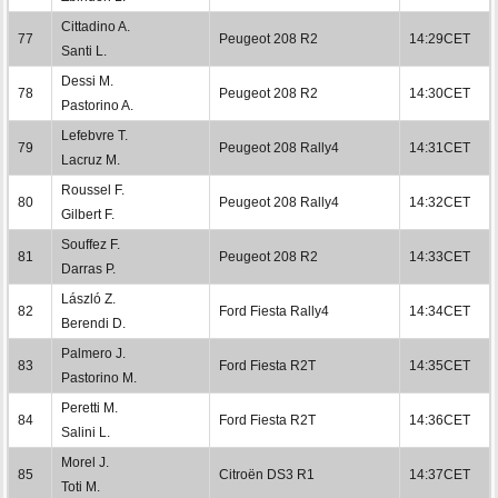
Cittadino A.
77
Peugeot 208 R2
14:29CET
Santi L.
Dessi M.
78
Peugeot 208 R2
14:30CET
Pastorino A.
Lefebvre T.
79
Peugeot 208 Rally4
14:31CET
Lacruz M.
Roussel F.
80
Peugeot 208 Rally4
14:32CET
Gilbert F.
Souffez F.
81
Peugeot 208 R2
14:33CET
Darras P.
László Z.
82
Ford Fiesta Rally4
14:34CET
Berendi D.
Palmero J.
83
Ford Fiesta R2T
14:35CET
Pastorino M.
Peretti M.
84
Ford Fiesta R2T
14:36CET
Salini L.
Morel J.
85
Citroën DS3 R1
14:37CET
Toti M.