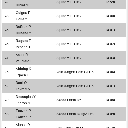
42
Alpine A110 RGT
13:59CET
Duval M.
Guigou E.
43
Alpine A110 RGT
14:00CET
Coria A.
Baffoun P.
45
Alpine A110 RGT
14:01CET
Dunand A.
Ragues P.
46
Alpine A110 RGT
14:02CET
Pesenti J.
Astier R.
47
Alpine A110 RGT
14:03CET
Vauclare F.
Abbring K.
26
Volkswagen Polo Gti R5
14:06CET
Tsjoen P.
Burri O.
52
Volkswagen Polo Gti R5
14:07CET
Levratti A.
Desangles Y.
49
Škoda Fabia R5
14:08CET
Theron N.
Eouzan P.
53
Škoda Fabia Rally2 Evo
14:09CET
Eouzan P.
Alonso D.
54
Ford Fiesta R5 MkII
14:10CET