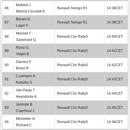
Mallard J.
86
Renault Twingo R1
14:38CET
Marest-Ceccaldi A.
Bérard D.
87
Renault Twingo R1
14:39CET
Lager F.
Monnet T.
88
Renault Clio Rally5
14:40CET
Saxemard Q.
Rossi G.
89
Renault Clio Rally5
14:41CET
Volpei B.
Garosci F.
90
Renault Clio Rally5
14:42CET
Briani R.
Cusimano A.
91
Renault Clio Rally5
14:43CET
Kukulka S.
Van Parijs T.
92
Renault Clio Rally5
14:44CET
Heyndrickx K.
Verlinde B.
93
Renault Clio Rally5
14:45CET
Claerhout J.
Michellier G.
94
Renault Clio Rally5
14:46CET
Richard C.