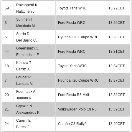
Rovanperä K.
69
Toyota Yaris WRC
13:22CET
Halttunen J.
Suninen T.
3
Ford Fiesta WRC
13:25CET
Markkula M.
Sordo D.
6
Hyundai i20 Coupe WRC
13:28CET
Del Barrio C.
Greensmith G.
44
Ford Fiesta WRC
13:31CET
Edmondson E.
Katsuta T.
18
Toyota Yaris WRC
13:34CET
Barritt D.
Loubet P.
7
Hyundai i20 Coupe WRC
13:37CET
Landais V.
Fourmaux A.
20
Ford Fiesta R5 MkII
13:38CET
Jamoul R.
Gryazin N.
21
Volkswagen Polo Gti R5
13:39CET
Aleksandrov K.
Camilli E.
24
Citroën C3 Rally2
13:40CET
Buresi F.