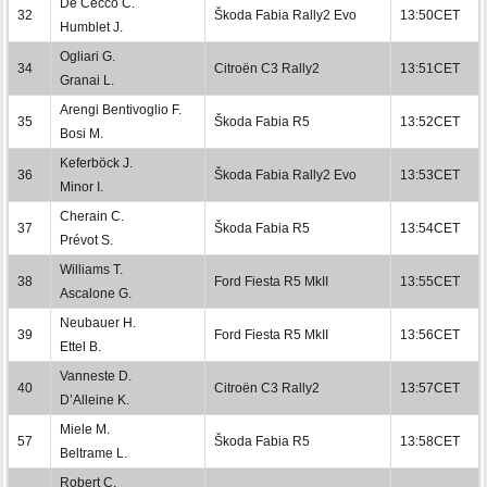
De Cecco C.
32
Škoda Fabia Rally2 Evo
13:50CET
Humblet J.
Ogliari G.
34
Citroën C3 Rally2
13:51CET
Granai L.
Arengi Bentivoglio F.
35
Škoda Fabia R5
13:52CET
Bosi M.
Keferböck J.
36
Škoda Fabia Rally2 Evo
13:53CET
Minor I.
Cherain C.
37
Škoda Fabia R5
13:54CET
Prévot S.
Williams T.
38
Ford Fiesta R5 MkII
13:55CET
Ascalone G.
Neubauer H.
39
Ford Fiesta R5 MkII
13:56CET
Ettel B.
Vanneste D.
40
Citroën C3 Rally2
13:57CET
D’Alleine K.
Miele M.
57
Škoda Fabia R5
13:58CET
Beltrame L.
Robert C.