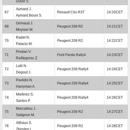
Dizier S.
Aymard J.
67
Renault Clio R3T
14:20CET
Aymard Bouix S.
Grimaud J.
68
Peugeot 208 R2
14:21CET
Moynier M.
Radet N.
70
Peugeot 208 R2
14:22CET
Palacio M.
Prodan V.
71
Ford Fiesta Rally4
14:23CET
Raštegorac Z.
Latil N.
72
Peugeot 208 Rally4
14:24CET
Degout J.
Pavlidis N.
73
Peugeot 208 Rally4
14:25CET
Harryman A.
Martinez S.
74
Peugeot 208 Rally4
14:26CET
Santos P.
Marcaillou J.
75
Peugeot 208 R2
14:27CET
Salignon M.
Althaus S.
76
Peugeot 208 R2
14:28CET
Zbinden L.