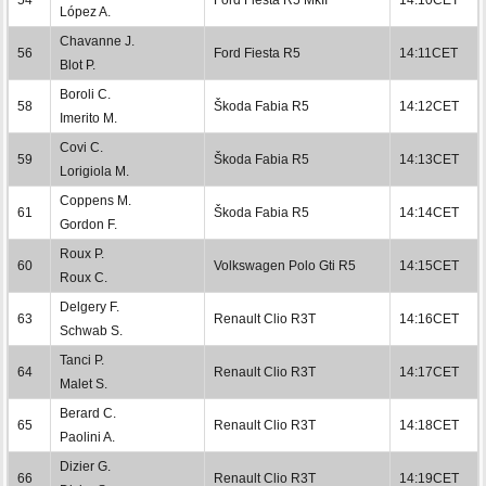
López A.
Chavanne J.
56
Ford Fiesta R5
14:11CET
Blot P.
Boroli C.
58
Škoda Fabia R5
14:12CET
Imerito M.
Covi C.
59
Škoda Fabia R5
14:13CET
Lorigiola M.
Coppens M.
61
Škoda Fabia R5
14:14CET
Gordon F.
Roux P.
60
Volkswagen Polo Gti R5
14:15CET
Roux C.
Delgery F.
63
Renault Clio R3T
14:16CET
Schwab S.
Tanci P.
64
Renault Clio R3T
14:17CET
Malet S.
Berard C.
65
Renault Clio R3T
14:18CET
Paolini A.
Dizier G.
66
Renault Clio R3T
14:19CET