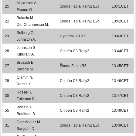
Mikkelsen A.
25
Škoda Fabia Rally2 Evo
13:41CET
Fløene O.
Bulacia M.
22
Škoda Fabia Rally2 Evo
13:42CET
Der Ohannesian M.
Solberg O.
23
Hyundai i20 R5
13:43CET
Johnston A.
Johnston S.
28
Citroën C3 Rally2
13:44CET
Kihurani A.
Brazzoli E.
27
Škoda Fabia R5
13:45CET
Barone M.
Ciamin N.
29
Citroën C3 Rally2
13:46CET
Roche Y.
Rossel Y.
30
Citroën C3 Rally2
13:47CET
Fulcrand B.
Bonato Y.
55
Citroën C3 Rally2
13:48CET
Boulloud B.
Díaz Aboitiz M.
31
Škoda Fabia Rally2 Evo
13:49CET
Sanjuán D.