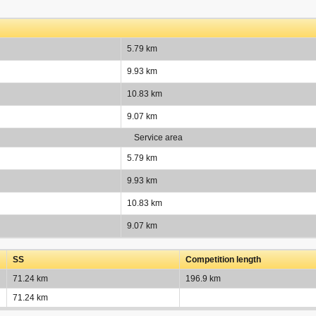
5.79 km
9.93 km
10.83 km
9.07 km
Service area
5.79 km
9.93 km
10.83 km
9.07 km
SS
Competition length
71.24 km
196.9 km
71.24 km