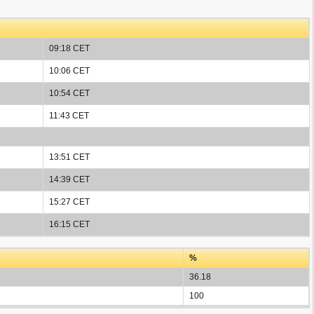
09:18 CET
10:06 CET
10:54 CET
11:43 CET
13:51 CET
14:39 CET
15:27 CET
16:15 CET
%
36.18
100