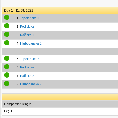
Day 1 - 11. 09. 2021
1
:
Topolanská 1
2
:
Podivická
3
:
Račická 1
4
:
Hlubočanská 1
5
:
Topolanská 2
6
:
Podivická
7
:
Račická 2
8
:
Hlubočanská 2
Competition length:
Leg 1