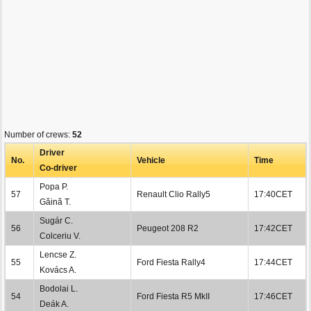
Number of crews:
52
Driver
No.
Vehicle
Time
Co-driver
Popa P.
57
Renault Clio Rally5
17:40CET
Găină T.
Sugár C.
56
Peugeot 208 R2
17:42CET
Colceriu V.
Lencse Z.
55
Ford Fiesta Rally4
17:44CET
Kovács A.
Bodolai L.
54
Ford Fiesta R5 MkII
17:46CET
Deák A.