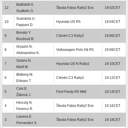
Battistolli A.
12
Škoda Fabia Rally2 Evo
19:02CET
Scattolin S.
Scandola U.
10
Hyundai i20 R5
19:04CET
Fappani D.
Bonato Y.
9
Citroën C3 Rally2
19:06CET
Boulloud B.
Gryazin N.
8
Volkswagen Polo Gti R5
19:08CET
Aleksandrov K.
Solans N.
7
Hyundai i20 N Rally2
19:10CET
Martí M.
Østberg M.
6
Citroën C3 Rally2
19:12CET
Eriksen T.
Cais E.
5
Ford Fiesta R5 MkII
19:14CET
Žáková J.
Herczig N.
4
Škoda Fabia Rally2 Evo
19:16CET
Ferencz R.
Llarena E.
3
Škoda Fabia Rally2 Evo
19:18CET
Fernandez S.