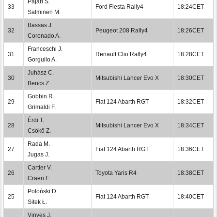
Pajari S.
33
Ford Fiesta Rally4
18:24CET
Salminen M.
Bassas J.
32
Peugeot 208 Rally4
18:26CET
Coronado A.
Franceschi J.
31
Renault Clio Rally4
18:28CET
Gorguilo A.
Juhász C.
30
Mitsubishi Lancer Evo X
18:30CET
Bencs Z.
Gobbin R.
29
Fiat 124 Abarth RGT
18:32CET
Grimaldi F.
Érdi T.
28
Mitsubishi Lancer Evo X
18:34CET
Csökő Z.
Rada M.
27
Fiat 124 Abarth RGT
18:36CET
Jugas J.
Cartier V.
26
Toyota Yaris R4
18:38CET
Craen F.
Poloński D.
25
Fiat 124 Abarth RGT
18:40CET
Sitek Ł.
Vinyes J.