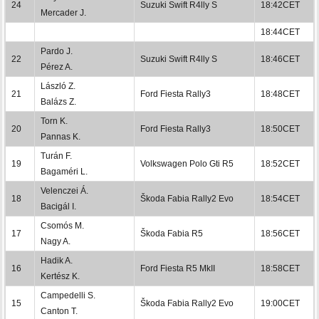
24
Suzuki Swift R4lly S
18:42CET
Mercader J.
18:44CET
Pardo J.
22
Suzuki Swift R4lly S
18:46CET
Pérez A.
László Z.
21
Ford Fiesta Rally3
18:48CET
Balázs Z.
Torn K.
20
Ford Fiesta Rally3
18:50CET
Pannas K.
Turán F.
19
Volkswagen Polo Gti R5
18:52CET
Bagaméri L.
Velenczei Á.
18
Škoda Fabia Rally2 Evo
18:54CET
Bacigál I.
Csomós M.
17
Škoda Fabia R5
18:56CET
Nagy A.
Hadik A.
16
Ford Fiesta R5 MkII
18:58CET
Kertész K.
Campedelli S.
15
Škoda Fabia Rally2 Evo
19:00CET
Canton T.