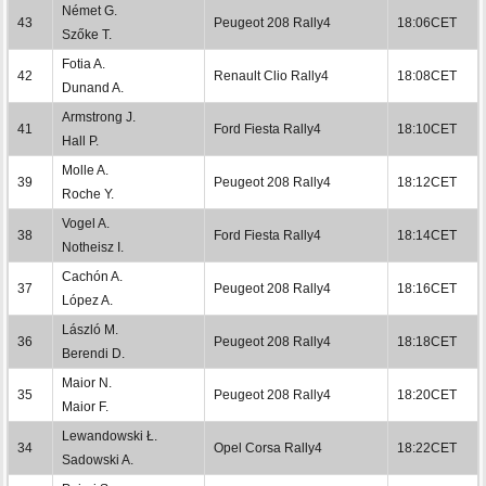
Német G.
43
Peugeot 208 Rally4
18:06CET
Szőke T.
Fotia A.
42
Renault Clio Rally4
18:08CET
Dunand A.
Armstrong J.
41
Ford Fiesta Rally4
18:10CET
Hall P.
Molle A.
39
Peugeot 208 Rally4
18:12CET
Roche Y.
Vogel A.
38
Ford Fiesta Rally4
18:14CET
Notheisz I.
Cachón A.
37
Peugeot 208 Rally4
18:16CET
López A.
László M.
36
Peugeot 208 Rally4
18:18CET
Berendi D.
Maior N.
35
Peugeot 208 Rally4
18:20CET
Maior F.
Lewandowski Ł.
34
Opel Corsa Rally4
18:22CET
Sadowski A.