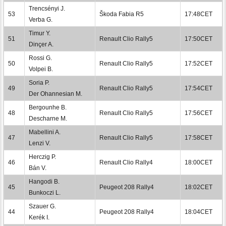
Trencsényi J.
53
Škoda Fabia R5
17:48CET
Verba G.
Timur Y.
51
Renault Clio Rally5
17:50CET
Dinçer A.
Rossi G.
50
Renault Clio Rally5
17:52CET
Volpei B.
Soria P.
49
Renault Clio Rally5
17:54CET
Der Ohannesian M.
Bergounhe B.
48
Renault Clio Rally5
17:56CET
Descharne M.
Mabellini A.
47
Renault Clio Rally5
17:58CET
Lenzi V.
Herczig P.
46
Renault Clio Rally4
18:00CET
Bán V.
Hangodi B.
45
Peugeot 208 Rally4
18:02CET
Bunkoczi L.
Szauer G.
44
Peugeot 208 Rally4
18:04CET
Kerék I.