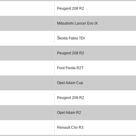
Peugeot 208 R2
Mitsubishi Lancer Evo IX
Škoda Fabia TDI
Peugeot 208 R2
Ford Fiesta R2T
Opel Adam Cup
Peugeot 208 R2
Opel Adam R2
Renault Clio R3