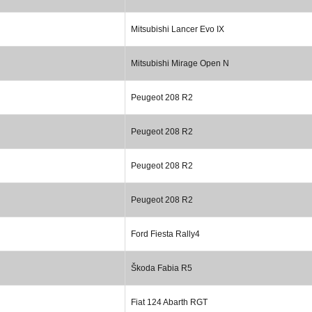
Mitsubishi Lancer Evo IX
Mitsubishi Mirage Open N
Peugeot 208 R2
Peugeot 208 R2
Peugeot 208 R2
Peugeot 208 R2
Ford Fiesta Rally4
Škoda Fabia R5
Fiat 124 Abarth RGT