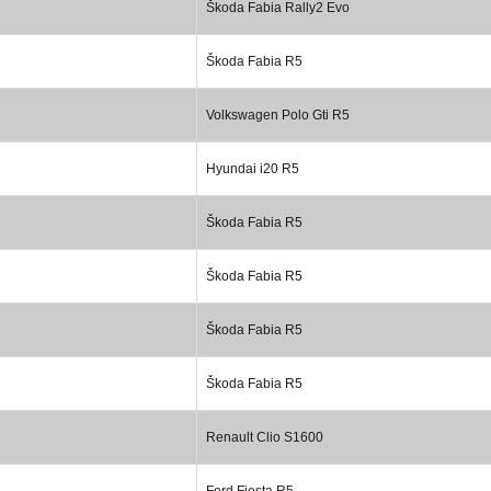
Škoda Fabia Rally2 Evo
Škoda Fabia R5
Volkswagen Polo Gti R5
Hyundai i20 R5
Škoda Fabia R5
Škoda Fabia R5
Škoda Fabia R5
Škoda Fabia R5
Renault Clio S1600
Ford Fiesta R5