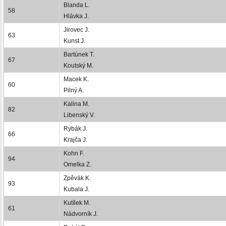
Blanda L.
58
Hlávka J.
Jirovec J.
63
Kunst J.
Bartúnek T.
67
Koutský M.
Macek K.
60
Pilný A.
Kalina M.
82
Libenský V.
Rybák J.
66
Krajča J.
Kohn F.
94
Omelka Z.
Zpěvák K.
93
Kubala J.
Kutílek M.
61
Nádvorník J.