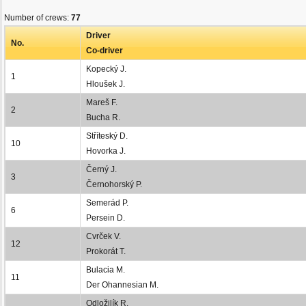
Number of crews:
77
Driver
No.
Co-driver
Kopecký J.
1
Hloušek J.
Mareš F.
2
Bucha R.
Stříteský D.
10
Hovorka J.
Černý J.
3
Černohorský P.
Semerád P.
6
Persein D.
Cvrček V.
12
Prokorát T.
Bulacia M.
11
Der Ohannesian M.
Odložilík R.