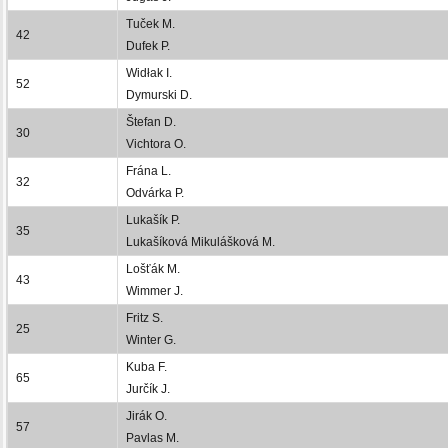
Tuček M.
42
Dufek P.
Widłak I.
52
Dymurski D.
Štefan D.
30
Vichtora O.
Frána L.
32
Odvárka P.
Lukašík P.
35
Lukašíková Mikulášková M.
Lošťák M.
43
Wimmer J.
Fritz S.
25
Winter G.
Kuba F.
65
Jurčík J.
Jirák O.
57
Pavlas M.