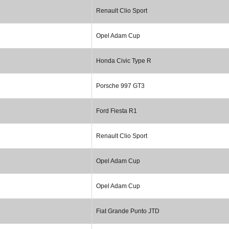
Renault Clio Sport
Opel Adam Cup
Honda Civic Type R
Porsche 997 GT3
Ford Fiesta R1
Renault Clio Sport
Opel Adam Cup
Opel Adam Cup
Fiat Grande Punto JTD