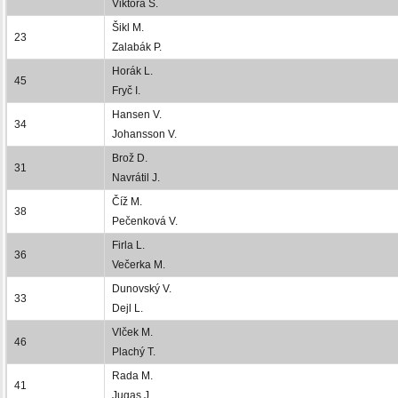
Viktora S.
Šikl M.
23
Zalabák P.
Horák L.
45
Fryč I.
Hansen V.
34
Johansson V.
Brož D.
31
Navrátil J.
Číž M.
38
Pečenková V.
Firla L.
36
Večerka M.
Dunovský V.
33
Dejl L.
Vlček M.
46
Plachý T.
Rada M.
41
Jugas J.