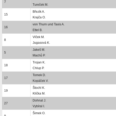
7
Tureček M.
Březík A.
15
Krajča O.
von Thurn und Taxis A.
16
Ettel B.
Vlček M.
8
Jugasová K.
Jakeš M.
5
Machů P.
Trojan K.
18
Chlup P.
Tomek D.
17
Kopáček V.
Štochl K.
19
Klička M.
Dohnal J.
27
Vybíral I.
Šimek O.
9