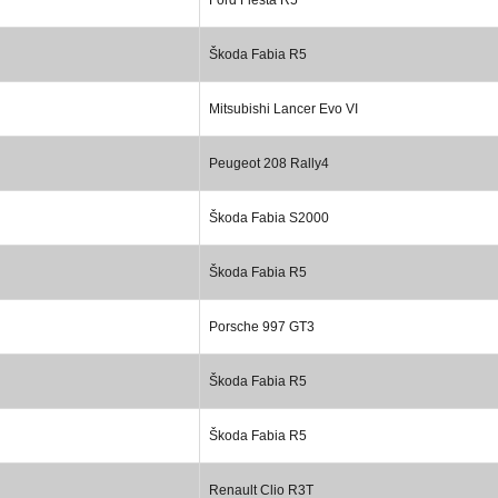
Škoda Fabia R5
Mitsubishi Lancer Evo VI
Peugeot 208 Rally4
Škoda Fabia S2000
Škoda Fabia R5
Porsche 997 GT3
Škoda Fabia R5
Škoda Fabia R5
Renault Clio R3T