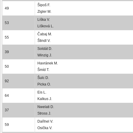
Šipoš F.
49
Zigler M.
Liška V.
53
Lišková L.
Čabaj M.
55
Štindl V.
Soldát D.
39
Winzig J.
Havránek M.
50
Šmíd T.
Šulc D.
92
Picka O.
Eis L.
64
Kalkus J.
Nwelati D.
37
Stross J.
Daňhel V.
59
Osička V.