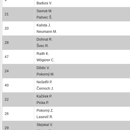
Baďura V.
Savruk M.
21
Palivec Š.
Kalista J.
20
Neumann M.
Dohnal R.
28
Švec R.
Raith K.
47
Wögerer C.
Dědic V.
24
Pokorný M.
Nešetřil P.
40
Černoch J.
Kačírek P.
22
Picka P.
Pokorný Z.
26
Lasevič R.
Stejskal V.
29