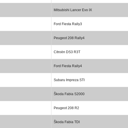
Mitsubishi Lancer Evo IX
Ford Fiesta Rally3
Peugeot 208 Rally4
Citroën DS3 R3T
Ford Fiesta Rally4
Subaru Impreza STI
Škoda Fabia S2000
Peugeot 208 R2
Škoda Fabia TDI