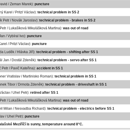
David / Zeman Marek):
puncture
ý Karel / Pritzl Václav):
technical problem in SS 2
ík Petr / Novák Jaroslav):
technical problem - brakes in SS 2
 Petr / Lukašíková Mikulášková Martina):
was out of road
an / Vybíral Ivo):
puncture
arel / Pritzl Václav):
puncture
da Luděk / Hlávka Jiří):
technical problem - shifting after SS 1
ál Jan / Dostál Zdeněk):
technical problem - servo after SS 1
 Petr / Pavič Kateřina):
accident in SS 1
ner Vratislav / Martinisko Roman):
technical problem in SS 1
únek Tibor / Drmota Zdeněk):
technical problem - driveshaft in SS 1
Václav / Uhel Petr):
retired after SS 1
 Petr / Lukašíková Mikulášková Martina):
was out of road
vil Milan / Nesvadba Richard):
technical problem - electrics before SS 1
lav / Uhel Petr):
puncture
alašské Meziříčí is sunny, temperature around 8°C.