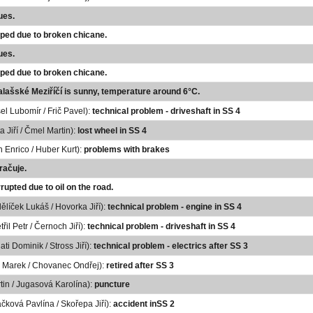
ues.
pped due to broken chicane.
ues.
pped due to broken chicane.
alašské Meziříčí is sunny, temperature around 6°C.
el Lubomír / Frič Pavel):
technical problem - driveshaft in SS 4
a Jiří / Čmel Martin):
lost wheel in SS 4
h Enrico / Huber Kurt):
problems with brakes
račuje.
rrupted due to oil on the road.
ělíček Lukáš / Hovorka Jiří):
technical problem - engine in SS 4
řil Petr / Černoch Jiří):
technical problem - driveshaft in SS 4
ti Dominik / Stross Jiří):
technical problem - electrics after SS 3
a Marek / Chovanec Ondřej):
retired after SS 3
rtin / Jugasová Karolína):
puncture
ačková Pavlína / Skořepa Jiří):
accident inSS 2