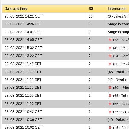
Date and time
SS
Information
28. 03. 2021 14:21 CET
10
(6 - Jakeš Mi
28. 03. 2021 14:26 CET
9
Stage is canc
28. 03. 2021 14:07 CET
9
Stage is stop
28. 03. 2021 14:05 CET
9
(28 - Ševč
28. 03. 2021 15:32 CET
7
(45 - Poul
28. 03. 2021 13:22 CET
7
(54 - Bart
28. 03. 2021 11:48 CET
7
(60 - Pavič
28. 03. 2021 11:30 CET
7
(45 - Poulík P
28. 03. 2021 11:21 CET
7
(42 - Nwelati 
28. 03. 2021 11:12 CET
6
(50 - Urba
28. 03. 2021 11:09 CET
6
(65 - Teli
28. 03. 2021 11:07 CET
6
(66 - Blan
28. 03. 2021 10:42 CET
6
(25 - Gött
28. 03. 2021 10:36 CET
6
(40 - Polášek
28. 03. 2021 10:02 CET
6
(15 - Břez