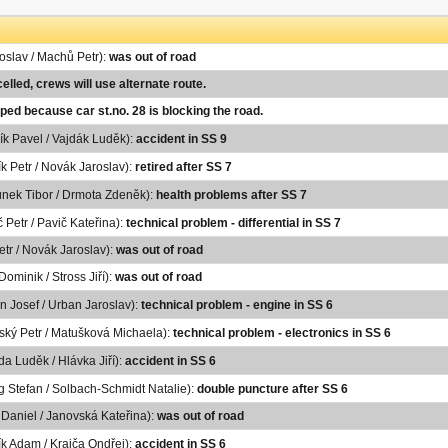
roslav / Machů Petr):
was out of road
elled, crews will use alternate route.
ped because car st.no. 28 is blocking the road.
ík Pavel / Vajdák Luděk):
accident in SS 9
ík Petr / Novák Jaroslav):
retired after SS 7
únek Tibor / Drmota Zdeněk):
health problems after SS 7
 Petr / Pavič Kateřina):
technical problem - differential in SS 7
etr / Novák Jaroslav):
was out of road
Dominik / Stross Jiří):
was out of road
n Josef / Urban Jaroslav):
technical problem - engine in SS 6
pský Petr / Matušková Michaela):
technical problem - electronics in SS 6
da Luděk / Hlávka Jiří):
accident in SS 6
ig Stefan / Solbach-Schmidt Natalie):
double puncture after SS 6
 Daniel / Janovská Kateřina):
was out of road
ík Adam / Krajča Ondřej):
accident in SS 6