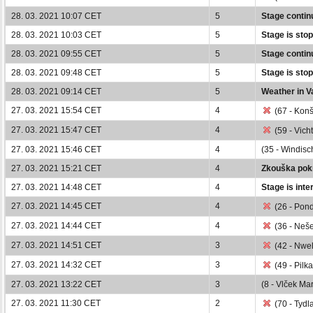
28. 03. 2021 10:07 CET
5
Stage contin
28. 03. 2021 10:03 CET
5
Stage is sto
28. 03. 2021 09:55 CET
5
Stage contin
28. 03. 2021 09:48 CET
5
Stage is sto
28. 03. 2021 09:14 CET
5
Weather in V
27. 03. 2021 15:54 CET
4
(67 - Konš
27. 03. 2021 15:47 CET
4
(59 - Vicht
27. 03. 2021 15:46 CET
4
(35 - Windisc
27. 03. 2021 15:21 CET
4
Zkouška pok
27. 03. 2021 14:48 CET
4
Stage is inte
27. 03. 2021 14:45 CET
4
(26 - Pond
27. 03. 2021 14:44 CET
4
(36 - Nešet
27. 03. 2021 14:51 CET
3
(42 - Nwela
27. 03. 2021 14:32 CET
3
(49 - Pilk
27. 03. 2021 13:22 CET
3
(8 - Vlček Ma
27. 03. 2021 11:30 CET
2
(70 - Tydl