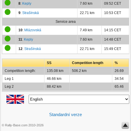
8
:
Keply
7.60 km
09:52 CET
9
:
Strašínská
22.71 km
10:53 CET
Service area
10
:
Mlázovská
7.49 km
14:15 CET
11
:
Keply
7.60 km
14:48 CET
12
:
Strašínská
22.71 km
15:49 CET
SS
Competition length
%
Competition length:
135.08 km
506.2 km
26.69
Leg 1
46.66 km
34.54
Leg 2
88.42 km
65.46
Standardní verze
© Rally-Base.com 2010-2026