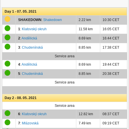
Day 1 - 07. 05. 2021
SHAKEDOWN
:
Shakedown
2.22 km
10:30 CET
1
:
Klatovský okruh
11.58 km
16:05 CET
2
:
Andělická
8.69 km
16:44 CET
3
:
Chudenínská
8.85 km
17:38 CET
Service area
4
:
Andělická
8.69 km
19:44 CET
5
:
Chudenínská
8.85 km
20:38 CET
Service area
Day 2 - 08. 05. 2021
Service area
6
:
Klatovský okruh
12.82 km
08:37 CET
7
:
Mlázovská
7.49 km
09:19 CET