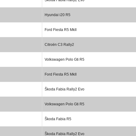
Hyundai i20 R5
Ford Fiesta R5 MkII
Citroën C3 Rally2
Volkswagen Polo Gti R5
Ford Fiesta R5 MkII
Škoda Fabia Rally2 Evo
Volkswagen Polo Gti R5
Škoda Fabia R5
Škoda Fabia Rally2 Evo