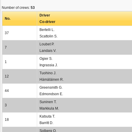
Number of crews:
53
Driver
No.
Co-driver
Bertelli L.
37
Scattolin S.
Loubet P.
7
Landais V.
Ogier S.
1
Ingrassia J.
Tuohino J.
12
Hämäläinen R.
Greensmith G.
44
Edmondson E.
Suninen T.
3
Markkula M.
Katsuta T.
18
Barritt D.
Solberg O.