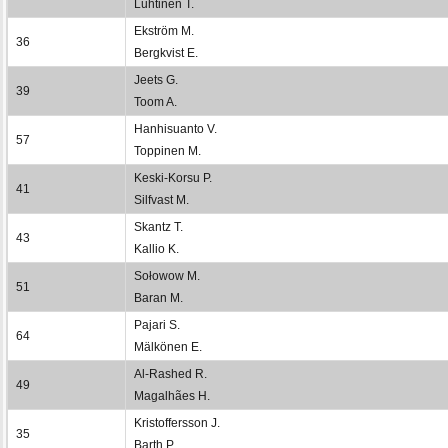
Luhtinen T.
Ekström M.
36
Bergkvist E.
Jeets G.
39
Toom A.
Hanhisuanto V.
57
Toppinen M.
Keski-Korsu P.
41
Silfvast M.
Skantz T.
43
Kallio K.
Sołowow M.
51
Baran M.
Pajari S.
64
Mälkönen E.
Al-Rashed R.
49
Magalhães H.
Kristoffersson J.
35
Barth P.