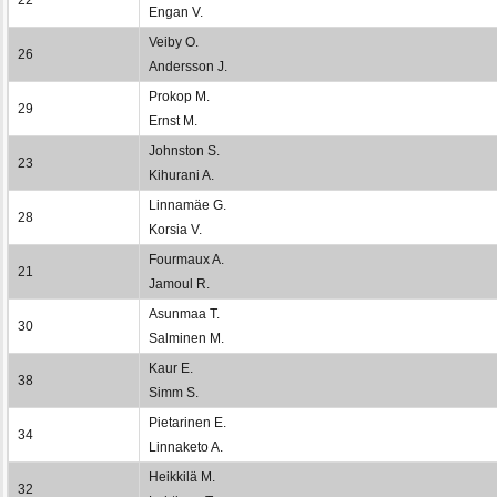
Engan V.
Veiby O.
26
Andersson J.
Prokop M.
29
Ernst M.
Johnston S.
23
Kihurani A.
Linnamäe G.
28
Korsia V.
Fourmaux A.
21
Jamoul R.
Asunmaa T.
30
Salminen M.
Kaur E.
38
Simm S.
Pietarinen E.
34
Linnaketo A.
Heikkilä M.
32