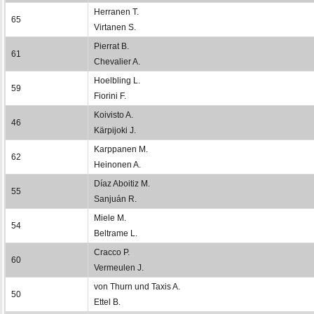
Herranen T.
65
Virtanen S.
Pierrat B.
61
Chevalier A.
Hoelbling L.
59
Fiorini F.
Koivisto A.
46
Kärpijoki J.
Karppanen M.
62
Heinonen A.
Díaz Aboitiz M.
55
Sanjuán R.
Miele M.
54
Beltrame L.
Cracco P.
60
Vermeulen J.
von Thurn und Taxis A.
50
Ettel B.