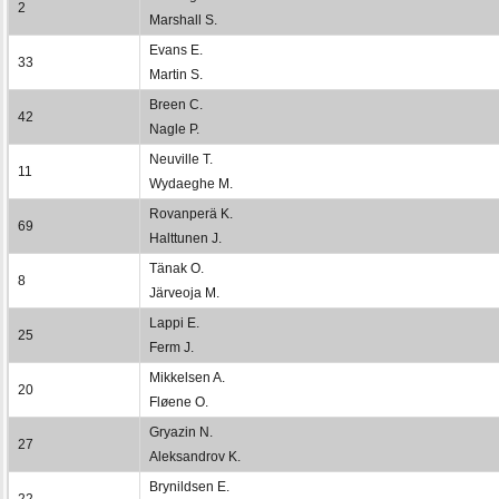
2
Marshall S.
Evans E.
33
Martin S.
Breen C.
42
Nagle P.
Neuville T.
11
Wydaeghe M.
Rovanperä K.
69
Halttunen J.
Tänak O.
8
Järveoja M.
Lappi E.
25
Ferm J.
Mikkelsen A.
20
Fløene O.
Gryazin N.
27
Aleksandrov K.
Brynildsen E.
22