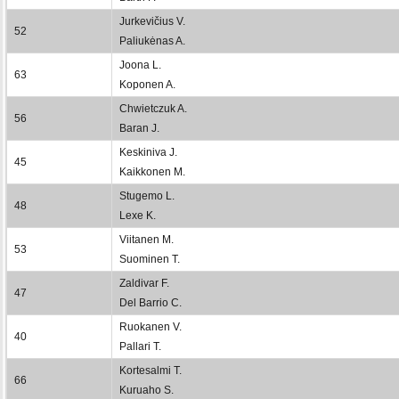
Jurkevičius V.
52
Paliukėnas A.
Joona L.
63
Koponen A.
Chwietczuk A.
56
Baran J.
Keskiniva J.
45
Kaikkonen M.
Stugemo L.
48
Lexe K.
Viitanen M.
53
Suominen T.
Zaldivar F.
47
Del Barrio C.
Ruokanen V.
40
Pallari T.
Kortesalmi T.
66
Kuruaho S.