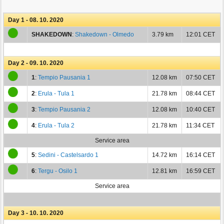
Day 1 - 08. 10. 2020
SHAKEDOWN
:
Shakedown - Olmedo
3.79 km
12:01 CET
Day 2 - 09. 10. 2020
1
:
Tempio Pausania 1
12.08 km
07:50 CET
2
:
Erula - Tula 1
21.78 km
08:44 CET
3
:
Tempio Pausania 2
12.08 km
10:40 CET
4
:
Erula - Tula 2
21.78 km
11:34 CET
Service area
5
:
Sedini - Castelsardo 1
14.72 km
16:14 CET
6
:
Tergu - Osilo 1
12.81 km
16:59 CET
Service area
Day 3 - 10. 10. 2020