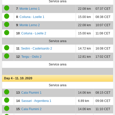
Service area
7
:
Monte Lerno 1
22.08 km
07:37 CET
8
:
Coiluna - Loelle 1
15.00 km
08:38 CET
9
:
Monte Lerno 2
22.08 km
10:07 CET
10
:
Coiluna - Loelle 2
15.00 km
11:08 CET
Service area
11
:
Sedini - Castelsardo 2
14.72 km
16:08 CET
12
:
Tergu - Osilo 2
12.81 km
17:02 CET
Service area
Day 4 - 11. 10. 2020
Service area
13
:
Cala Flumini 1
14.06 km
08:15 CET
14
:
Sassari - Argentiera 1
6.89 km
09:08 CET
15
:
Cala Flumini 2
14.06 km
11:10 CET