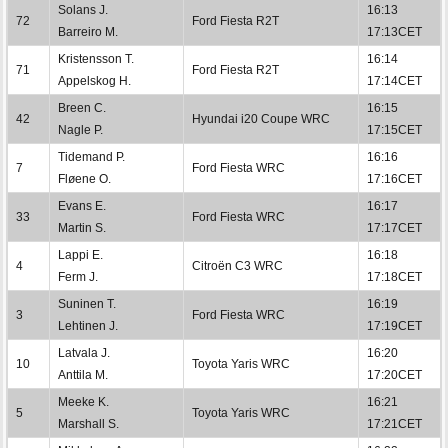
Solans J.
16:13
72
Ford Fiesta R2T
Barreiro M.
17:13CET
Kristensson T.
16:14
71
Ford Fiesta R2T
Appelskog H.
17:14CET
Breen C.
16:15
42
Hyundai i20 Coupe WRC
Nagle P.
17:15CET
Tidemand P.
16:16
7
Ford Fiesta WRC
Fløene O.
17:16CET
Evans E.
16:17
33
Ford Fiesta WRC
Martin S.
17:17CET
Lappi E.
16:18
4
Citroën C3 WRC
Ferm J.
17:18CET
Suninen T.
16:19
3
Ford Fiesta WRC
Lehtinen J.
17:19CET
Latvala J.
16:20
10
Toyota Yaris WRC
Anttila M.
17:20CET
Meeke K.
16:21
5
Toyota Yaris WRC
Marshall S.
17:21CET