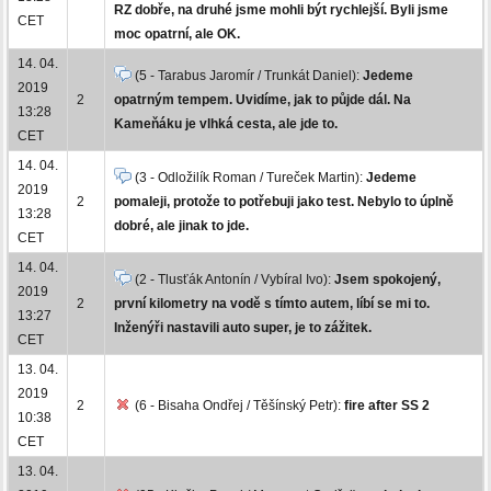
RZ dobře, na druhé jsme mohli být rychlejší. Byli jsme
CET
moc opatrní, ale OK.
14. 04.
(5 - Tarabus Jaromír / Trunkát Daniel):
Jedeme
2019
2
opatrným tempem. Uvidíme, jak to půjde dál. Na
13:28
Kameňáku je vlhká cesta, ale jde to.
CET
14. 04.
(3 - Odložilík Roman / Tureček Martin):
Jedeme
2019
2
pomaleji, protože to potřebuji jako test. Nebylo to úplně
13:28
dobré, ale jinak to jde.
CET
14. 04.
(2 - Tlusťák Antonín / Vybíral Ivo):
Jsem spokojený,
2019
2
první kilometry na vodě s tímto autem, líbí se mi to.
13:27
Inženýři nastavili auto super, je to zážitek.
CET
13. 04.
2019
2
(6 - Bisaha Ondřej / Těšínský Petr):
fire after SS 2
10:38
CET
13. 04.