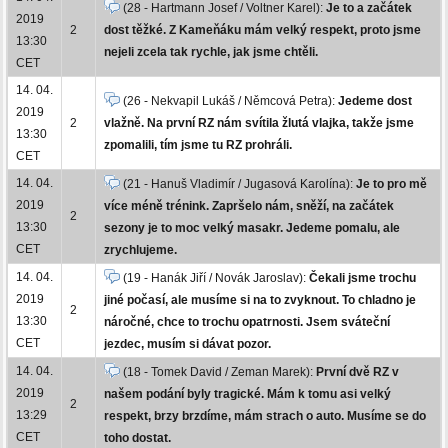
(28 - Hartmann Josef / Voltner Karel):
Je to a začátek
2019
2
dost těžké. Z Kameňáku mám velký respekt, proto jsme
13:30
nejeli zcela tak rychle, jak jsme chtěli.
CET
14. 04.
(26 - Nekvapil Lukáš / Němcová Petra):
Jedeme dost
2019
2
vlažně. Na první RZ nám svítila žlutá vlajka, takže jsme
13:30
zpomalili, tím jsme tu RZ prohráli.
CET
14. 04.
(21 - Hanuš Vladimír / Jugasová Karolína):
Je to pro mě
2019
více méně trénink. Zapršelo nám, sněží, na začátek
2
13:30
sezony je to moc velký masakr. Jedeme pomalu, ale
CET
zrychlujeme.
14. 04.
(19 - Hanák Jiří / Novák Jaroslav):
Čekali jsme trochu
2019
jiné počasí, ale musíme si na to zvyknout. To chladno je
2
13:30
náročné, chce to trochu opatrnosti. Jsem sváteční
CET
jezdec, musím si dávat pozor.
14. 04.
(18 - Tomek David / Zeman Marek):
První dvě RZ v
2019
našem podání byly tragické. Mám k tomu asi velký
2
13:29
respekt, brzy brzdíme, mám strach o auto. Musíme se do
CET
toho dostat.