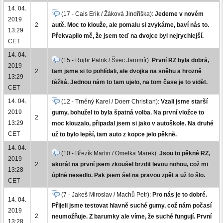
14. 04.
(17 - Cais Erik / Žáková Jindřiška):
Jedeme v novém
2019
2
autě. Moc to klouže, ale pomalu si zvykáme, baví nás to.
13:29
Překvapilo mě, že jsem teď na dvojce byl nejrychlejší.
CET
14. 04.
(15 - Rujbr Patrik / Švec Jaromír):
První RZ byla dobrá,
2019
2
tam jsme si to pohlídali, ale dvojka na sněhu a hrozně
13:29
těžká. Jednou nám to tam ujelo, na tom čase je to vidět.
CET
14. 04.
(12 - Trněný Karel / Doerr Christian):
Vzali jsme starší
2019
gumy, bohužel to byla špatná volba. Na první vložce to
2
13:29
moc klouzalo, připadal jsem si jako v autoškole. Na druhé
CET
už to bylo lepší, tam auto z kopce jelo pěkně.
14. 04.
(10 - Březík Martin / Omelka Marek):
Jsou to pěkné RZ,
2019
2
akorát na první jsem zkoušel brzdit levou nohou, což mi
13:28
úplně nesedlo. Pak jsem šel na pravou zpět a už to šlo.
CET
(7 - Jakeš Miroslav / Machů Petr):
Pro nás je to dobré.
14. 04.
Přijeli jsme testovat hlavně suché gumy, což nám počasí
2019
2
neumožňuje. Z barumky ale víme, že suché fungují. První
13:28