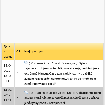
Дата
и
СЕ
Информация
време
(30 - Březík Adam / Bělák Zdeněk jun.):
Bylo to
14. 04.
zajímavé, užil jsem si to. Jeli jsme si svoje, nechtěli jsme
2019
7
extrémně blbnout. Časy tam padaly samy. Je těžké
13:43
zvládat rally a práci dohromady, u taťky ve firmě jsem
CET
zaměstnaný jako pekař.
14. 04.
(28 - Hartmann Josef / Voltner Karel):
Udělali jsme jednu
2019
7
chybu, která nás stála hodně. Každopádně jsme v cíli, to
13:43
je vždycky pocit k nezaplacení.