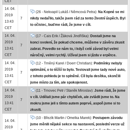
CET
14. 04.
(26 - Nekvapil Lukáš / Němcová Petra):
Na Kopné se mi
2019
7
nikdy nedařilo, takže jsem rád za tento životní úspěch. Byl
13:43
to očistec, buďme rádi, že jsme v cíli.
CET
14. 04.
(17 - Cais Erik / Žáková Jindřiška):
Dostali jsme na
2019
konci svolení, že pokud chceme, můžeme v závěru zkusit
7
13:41
zabrat. Povedlo se nám to, i když celé závod byl velmi
CET
náročný, velmi rychlý. Užíval jsem si jízdu v erpětce.
14. 04.
(12 - Trněný Karel / Doerr Christian):
Podmínky nebyly
2019
optimální, o to těžší to bylo. Testovali jsme tady nové auto,
7
13:41
z tohoto pohledu je to splněné. Cíl byla desítka, skončili
CET
jsme místo za tím, ale spokojenost.
14. 04.
(11 - Trnovec Petr / Staněk Miroslav):
Jsme rádi, že jsme
2019
v cíli. Udělali jsme pár chybiček, ale zvládli jsme to. Na
7
13:41
mokru jsme jeli s tímto autem poprvé, aspoň jsme si to
CET
zkusili.
(10 - Březík Martin / Omelka Marek):
Postupem závodu
14. 04.
jsme měnili nějaké sekce na nastavení, poslední verze už
2019