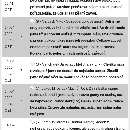
7
byla tak, jak by měla vypadat. Poslední dvě vložky byla
13:41
perfektní práce. Musíme poděkovat všem kolem, hlavně
CET
pořadatelům, že udělali tak pěkný závod.
(9 - Marczyk Miko / Gospodarczyk Szymon):
Jeli jsme
14. 04.
tady poprvé, velmi se nám líbí zdejší tratě. Ve druhé rundě
2019
jsme už jeli trochu ostřejším tempem. Měli jsme problém
7
13:40
s pneumatikou, takže jsme jeli pomaleji. Celkově závod
CET
hodnotím pozitivně, natrénovali jsme na mistrovství
Polska, byl to jeden z mých nejlepších závodů.
14. 04.
(8 - Melichárek Jaroslav / Melichárek Erik):
Chvilku nám
2019
7
trvalo, než jsme se dostali do nějakého tempa. Zkusili
13:40
jsme nějaké věci na mokru, takže to hodnotíme pozitivně.
CET
(7 - Jakeš Miroslav / Machů Petr):
Z výsledku máme
14. 04.
radost, ale chtěli jsme tady testovat gumy na suchu, což
2019
7
se nepovedlo. Závod dobrý, výsledek super, konkurence
13:40
byla silná. Oslavy ale nebudou nic extra, jen jedno nebo
CET
dvě piva.
(5 - Tarabus Jaromír / Trunkát Daniel):
Jeden z
14. 04.
nejhorších výsledků na Kopné, ale zase na druhou stranu,