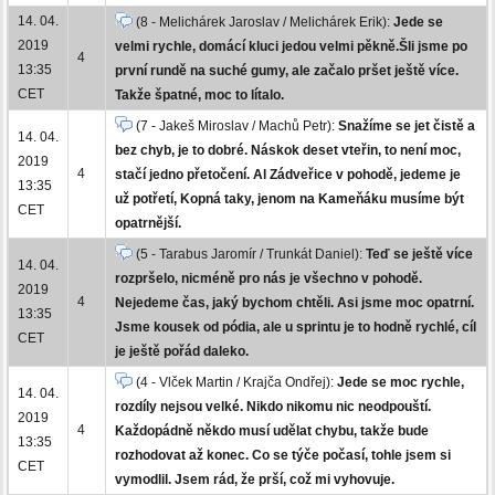
14. 04.
(8 - Melichárek Jaroslav / Melichárek Erik):
Jede se
2019
velmi rychle, domácí kluci jedou velmi pěkně.Šli jsme po
4
13:35
první rundě na suché gumy, ale začalo pršet ještě více.
CET
Takže špatné, moc to lítalo.
(7 - Jakeš Miroslav / Machů Petr):
Snažíme se jet čistě a
14. 04.
bez chyb, je to dobré. Náskok deset vteřin, to není moc,
2019
4
stačí jedno přetočení. Al Zádveřice v pohodě, jedeme je
13:35
už potřetí, Kopná taky, jenom na Kameňáku musíme být
CET
opatrnější.
(5 - Tarabus Jaromír / Trunkát Daniel):
Teď se ještě více
14. 04.
rozpršelo, nicméně pro nás je všechno v pohodě.
2019
4
Nejedeme čas, jaký bychom chtěli. Asi jsme moc opatrní.
13:35
Jsme kousek od pódia, ale u sprintu je to hodně rychlé, cíl
CET
je ještě pořád daleko.
(4 - Vlček Martin / Krajča Ondřej):
Jede se moc rychle,
14. 04.
rozdíly nejsou velké. Nikdo nikomu nic neodpouští.
2019
4
Každopádně někdo musí udělat chybu, takže bude
13:35
rozhodovat až konec. Co se týče počasí, tohle jsem si
CET
vymodlil. Jsem rád, že prší, což mi vyhovuje.