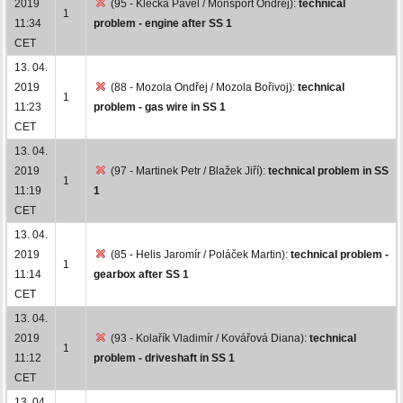
2019
(95 - Klečka Pavel / Monsport Ondřej):
technical
1
11:34
problem - engine after SS 1
CET
13. 04.
2019
(88 - Mozola Ondřej / Mozola Bořivoj):
technical
1
11:23
problem - gas wire in SS 1
CET
13. 04.
2019
(97 - Martinek Petr / Blažek Jiří):
technical problem in SS
1
11:19
1
CET
13. 04.
2019
(85 - Helis Jaromír / Poláček Martin):
technical problem -
1
11:14
gearbox after SS 1
CET
13. 04.
2019
(93 - Kolařík Vladimír / Kovářová Diana):
technical
1
11:12
problem - driveshaft in SS 1
CET
13. 04.