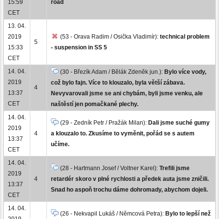
15:59
road
CET
13. 04.
2019
(53 - Orava Radim / Osička Vladimír):
technical problem
5
15:33
- suspension in SS 5
CET
14. 04.
(30 - Březík Adam / Bělák Zdeněk jun.):
Bylo více vody,
2019
což bylo fajn. Více to klouzalo, byla větší zábava.
4
13:37
Nevyvarovali jsme se ani chybám, byli jsme venku, ale
CET
naštěstí jen pomačkané plechy.
14. 04.
(29 - Zedník Petr / Pražák Milan):
Dali jsme suché gumy
2019
4
a klouzalo to. Zkusíme to vyměnit, pořád se s autem
13:37
učíme.
CET
14. 04.
(28 - Hartmann Josef / Voltner Karel):
Trefili jsme
2019
4
retardér skoro v plné rychlosti a předek auta jsme zničili.
13:37
Snad ho aspoň trochu dáme dohromady, abychom dojeli.
CET
14. 04.
(26 - Nekvapil Lukáš / Němcová Petra):
Bylo to lepší než
2019