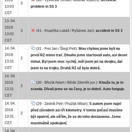
3
13:03
problem in SS 3
CET
13. 04.
2019
3
(41 - Krupička Lukáš / Ryšánek Jan):
accident in SS 3
13:02
CET
14. 04.
(31 - Frei Jan / Šlegl Petr):
Mou chybou jsme byli na
2019
první RZ mimo trať. Dlouho jsme startovali auto, asi deset
2
13:31
minut. Byl jsem moc rychlý, měl jsem jet na dvojku, dal
CET
jsem to na trojku. Druhá RZ už byla dobrá.
14. 04.
2019
(30 - Březík Adam / Bělák Zdeněk jun.):
Klouže to, je to
2
13:31
sranda. Dívali jsme se na časy, je to dobré. Auto funguje.
CET
14. 04.
(29 - Zedník Petr / Pražák Milan):
S autem jsem najel
2019
před závodem asi tři kilometry. V tomto počasí musíme
2
13:31
být opatrní, ale věřím, že se do toho dostaneme. Jsme
CET
maximálně spokojení.
14. 04.