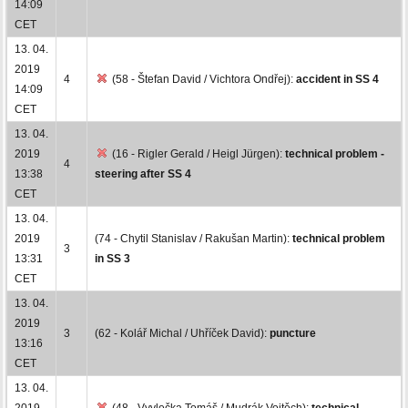
14:09
CET
13. 04.
2019
4
(58 - Štefan David / Vichtora Ondřej):
accident in SS 4
14:09
CET
13. 04.
2019
(16 - Rigler Gerald / Heigl Jürgen):
technical problem -
4
13:38
steering after SS 4
CET
13. 04.
2019
(74 - Chytil Stanislav / Rakušan Martin):
technical problem
3
13:31
in SS 3
CET
13. 04.
2019
3
(62 - Kolář Michal / Uhříček David):
puncture
13:16
CET
13. 04.
2019
(48 - Vyvlečka Tomáš / Mudrák Vojtěch):
technical