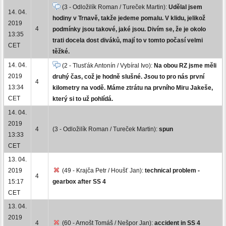
(3 - Odložilík Roman / Tureček Martin):
Udělal jsem
14. 04.
hodiny v Trnavě, takže jedeme pomalu. V klidu, jelikož
2019
4
podmínky jsou takové, jaké jsou. Divím se, že je okolo
13:35
trati docela dost diváků, mají to v tomto počasí velmi
CET
těžké.
14. 04.
(2 - Tlusťák Antonín / Vybíral Ivo):
Na obou RZ jsme měli
2019
druhý čas, což je hodně slušné. Jsou to pro nás první
4
13:34
kilometry na vodě. Máme ztrátu na prvního Miru Jakeše,
CET
který si to už pohlídá.
14. 04.
2019
4
(3 - Odložilík Roman / Tureček Martin):
spun
13:33
CET
13. 04.
2019
(49 - Krajča Petr / Houšť Jan):
technical problem -
4
15:17
gearbox after SS 4
CET
13. 04.
2019
4
(60 - Arnošt Tomáš / Nešpor Jan):
accident in SS 4