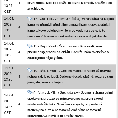
4
první runda. Moc to klouže, je blízko k chybě. Snažíme se
13:37
zrychlovat.
CET
14. 04.
(17 - Cais Erik / Žáková Jindřiška):
Ve vracáku na Kopné
2019
jsme se přetočili před cílem. musel jsem couvat, udělali
4
13:36
jsme takové polohodiny. Je moc vody na cestě, je to
CET
náročné. Chceme udržet auto na cestě a dojet do cíle.
14. 04.
(15 - Rujbr Patrik / Švec Jaromír):
Prořezali jsme
2019
4
pneumatiky, trochu se ohřáli. Bohužel nám to chcíplo a
13:36
ztratili jsme nějaký čas.
CET
14. 04.
(10 - Březík Martin / Omelka Marek):
Brzdím už pravou
2019
4
nohou, tak je to lepší. Jedeme docela slušně, rezervy tam
13:36
jsou, ale jsme spokojení.
CET
(9 - Marczyk Miko / Gospodarczyk Szymon):
Jsme velmi
14. 04.
spokojení, protože se připravujeme na první závod
2019
4
mistrovství Polska. Snažíme se vychytat poslední
13:36
mouchy na autě a nastavení. Změníme nastavení
CET
podvozku. Celkově je to skvělý závod.