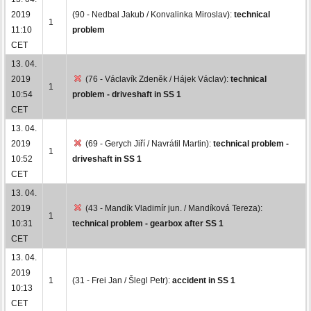
2019
(90 - Nedbal Jakub / Konvalinka Miroslav):
technical
1
11:10
problem
CET
13. 04.
2019
(76 - Václavík Zdeněk / Hájek Václav):
technical
1
10:54
problem - driveshaft in SS 1
CET
13. 04.
2019
(69 - Gerych Jiří / Navrátil Martin):
technical problem -
1
10:52
driveshaft in SS 1
CET
13. 04.
2019
(43 - Mandík Vladimír jun. / Mandíková Tereza):
1
10:31
technical problem - gearbox after SS 1
CET
13. 04.
2019
1
(31 - Frei Jan / Šlegl Petr):
accident in SS 1
10:13
CET