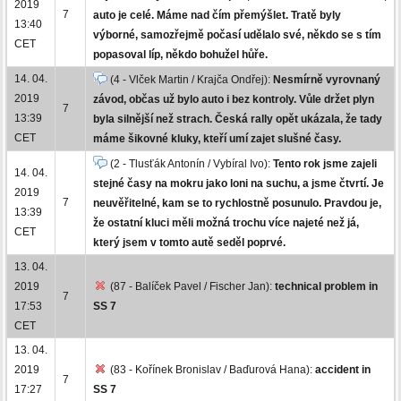
2019
7
auto je celé. Máme nad čím přemýšlet. Tratě byly
13:40
výborné, samozřejmě počasí udělalo své, někdo se s tím
CET
popasoval líp, někdo bohužel hůře.
14. 04.
(4 - Vlček Martin / Krajča Ondřej):
Nesmírně vyrovnaný
2019
závod, občas už bylo auto i bez kontroly. Vůle držet plyn
7
13:39
byla silnější než strach. Česká rally opět ukázala, že tady
CET
máme šikovné kluky, kteří umí zajet slušné časy.
(2 - Tlusťák Antonín / Vybíral Ivo):
Tento rok jsme zajeli
14. 04.
stejné časy na mokru jako loni na suchu, a jsme čtvrtí. Je
2019
7
neuvěřitelné, kam se to rychlostně posunulo. Pravdou je,
13:39
že ostatní kluci měli možná trochu více najeté než já,
CET
který jsem v tomto autě seděl poprvé.
13. 04.
2019
(87 - Balíček Pavel / Fischer Jan):
technical problem in
7
17:53
SS 7
CET
13. 04.
2019
(83 - Kořínek Bronislav / Baďurová Hana):
accident in
7
17:27
SS 7