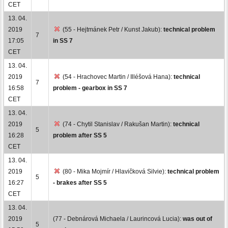
CET
13. 04.
2019
(55 - Hejtmánek Petr / Kunst Jakub):
technical problem
7
17:05
in SS 7
CET
13. 04.
2019
(54 - Hrachovec Martin / Illéšová Hana):
technical
7
16:58
problem - gearbox in SS 7
CET
13. 04.
2019
(74 - Chytil Stanislav / Rakušan Martin):
technical
5
16:28
problem after SS 5
CET
13. 04.
2019
(80 - Mika Mojmír / Hlavičková Silvie):
technical problem
5
16:27
- brakes after SS 5
CET
13. 04.
2019
(77 - Debnárová Michaela / Laurincová Lucia):
was out of
5