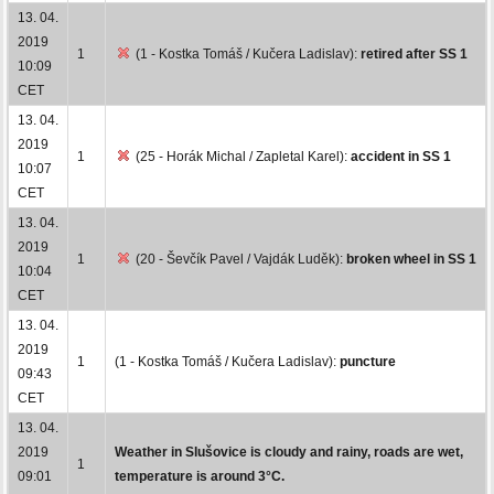
13. 04.
2019
1
(1 - Kostka Tomáš / Kučera Ladislav):
retired after SS 1
10:09
CET
13. 04.
2019
1
(25 - Horák Michal / Zapletal Karel):
accident in SS 1
10:07
CET
13. 04.
2019
1
(20 - Ševčík Pavel / Vajdák Luděk):
broken wheel in SS 1
10:04
CET
13. 04.
2019
1
(1 - Kostka Tomáš / Kučera Ladislav):
puncture
09:43
CET
13. 04.
2019
Weather in Slušovice is cloudy and rainy, roads are wet,
1
09:01
temperature is around 3°C.