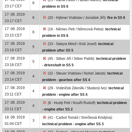
6
23:17 CET
problem in SS 6
17. 08. 2019
6
(20 - Hýbner Vratislav / Jonášek Jiří):
fire in SS 6
23:17 CET
17. 08. 2019
(16 - Němec Petr / Němcová Petra):
technical
6
23:15 CET
problem in SS 6
17. 08. 2019
(33 - Sekyra Miloš / Král Josef):
technical
5
23:18 CET
problem after SS 5
17. 08. 2019
(45 - Silber Jiří / Silber Patrik):
technical problem
5
23:18 CET
- driveshaft in SS 5
17. 08. 2019
(32 - Steuer Vratislav / Nohel Jakub):
technical
4
23:14 CET
problem - gearbox after SS 4
17. 08. 2019
(29 - Vrátníček Zdeněk / Studený Ivo):
technical
4
23:11 CET
problem - engine after SS 4
17. 08. 2019
(8 - Hustý Petr / Kouřil Rudolf):
technical problem
4
23:11 CET
- engine after SS 2
18. 08. 2019
(41 - Carbol Tomáš / Smrčková Kristýna):
3
01:04 CET
technical problem - engine after SS 3
18. 08. 2019