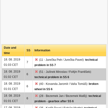
Date and
SS
Information
time
18. 08. 2019
(11 - Jurečka Petr / Jurečka Pavel):
technical
7
01:03 CET
problem in SS 7
18. 08. 2019
(51 - Julínek Miroslav / Foltýn František):
6
01:02 CET
technical problem in SS 6
18. 08. 2019
(40 - Kovanda Jaromír / Valla Tomáš):
broken
6
01:01 CET
wheel in SS 6
18. 08. 2019
(28 - Bezemek Jan / Bezemek Matěj):
technical
6
01:01 CET
problem - gearbox after SS 6
17. 08. 2019
(25 - Karlík Pavel / Fabián Martin):
technical