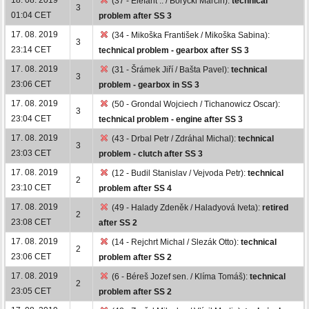
(37 - Elefant .. / Borycki Marcin):
technical
3
01:04 CET
problem after SS 3
17. 08. 2019
(34 - Mikoška František / Mikoška Sabina):
3
23:14 CET
technical problem - gearbox after SS 3
17. 08. 2019
(31 - Šrámek Jiří / Bašta Pavel):
technical
3
23:06 CET
problem - gearbox in SS 3
17. 08. 2019
(50 - Grondal Wojciech / Tichanowicz Oscar):
3
23:04 CET
technical problem - engine after SS 3
17. 08. 2019
(43 - Drbal Petr / Zdráhal Michal):
technical
3
23:03 CET
problem - clutch after SS 3
17. 08. 2019
(12 - Budil Stanislav / Vejvoda Petr):
technical
2
23:10 CET
problem after SS 4
17. 08. 2019
(49 - Halady Zdeněk / Haladyová Iveta):
retired
2
23:08 CET
after SS 2
17. 08. 2019
(14 - Rejchrt Michal / Slezák Otto):
technical
2
23:06 CET
problem after SS 2
17. 08. 2019
(6 - Béreš Jozef sen. / Klíma Tomáš):
technical
2
23:05 CET
problem after SS 2