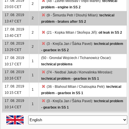
17. 08. 2019
(48 - Zavřel Miloslav / Vtípil Martin):
technical
2
23:03 CET
problem - engine in SS 2
17. 08. 2019
(9 - Šimurda Petr / Dlouhý Milan):
technical
2
13:47 CET
problem - brakes after SS 2
17. 08. 2019
2
(21 - Kopka Milan / Skořepa Jiří):
oil leak in SS 2
13:40 CET
17. 08. 2019
(3 - Krejča Jan / Šárka Pavel):
technical problem
2
13:29 CET
- gearbox in SS 2
17. 08. 2019
(50 - Grondal Wojciech / Tichanowicz Oscar):
1
10:17 CET
technical problems
17. 08. 2019
(74 - Nedbal Jakub / Konvalinka Miroslav):
1
10:16 CET
technical problem - gearbox in SS 1
17. 08. 2019
(36 - Blahout Milan / Chaloupka Petr):
technical
1
10:15 CET
problem - gearbox in SS 1
17. 08. 2019
(3 - Krejča Jan / Šárka Pavel):
technical problem
1
10:14 CET
- gearbox in SS 1