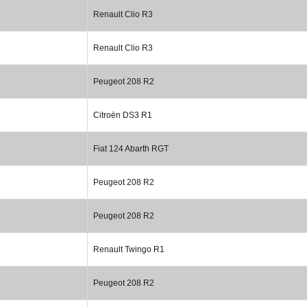
Renault Clio R3
Renault Clio R3
Peugeot 208 R2
Citroën DS3 R1
Fiat 124 Abarth RGT
Peugeot 208 R2
Peugeot 208 R2
Renault Twingo R1
Peugeot 208 R2