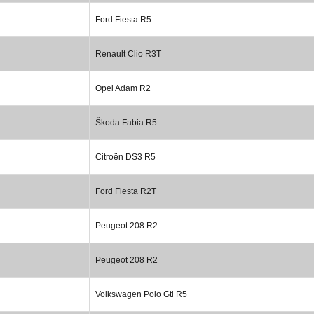
Ford Fiesta R5
Renault Clio R3T
Opel Adam R2
Škoda Fabia R5
Citroën DS3 R5
Ford Fiesta R2T
Peugeot 208 R2
Peugeot 208 R2
Volkswagen Polo Gti R5