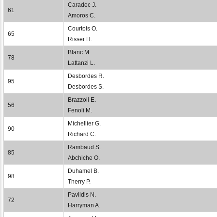
Caradec J.
61
Amoros C.
Courtois O.
65
Risser H.
Blanc M.
78
Lattanzi L.
Desbordes R.
95
Desbordes S.
Brazzoli E.
56
Fenoli M.
Michellier G.
90
Richard C.
Rambaud S.
85
Abchiche O.
Duhamel B.
98
Therry P.
Pavlidis N.
72
Harryman A.