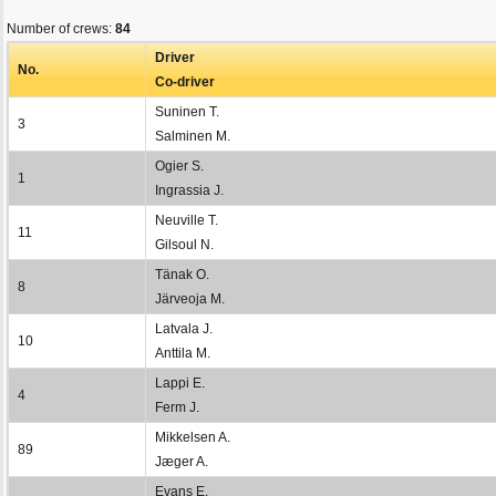
Number of crews:
84
Driver
No.
Co-driver
Suninen T.
3
Salminen M.
Ogier S.
1
Ingrassia J.
Neuville T.
11
Gilsoul N.
Tänak O.
8
Järveoja M.
Latvala J.
10
Anttila M.
Lappi E.
4
Ferm J.
Mikkelsen A.
89
Jæger A.
Evans E.