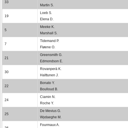
33
Martin S.
Loeb S.
19
Elena D.
Meeke K.
5
Marshall S.
Tidemand P.
7
Fløene O.
Greensmith G.
21
Edmondson E.
Rovanperä K.
30
Halttunen J.
Bonato Y.
22
Boulloud B.
Ciamin N.
24
Roche Y.
De Mevius G.
25
Wydaeghe M.
Fourmaux A.
26