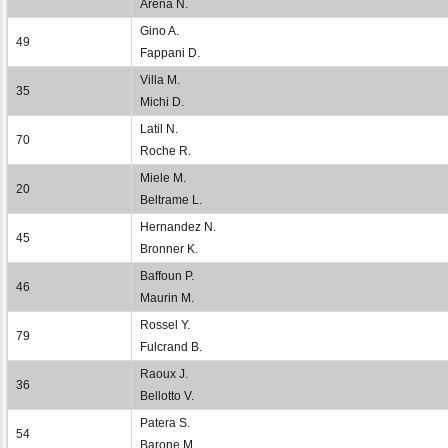
Arena N.
Gino A.
49
Fappani D.
Villa M.
35
Michi D.
Latil N.
70
Roche R.
Miele M.
20
Beltrame L.
Hernandez N.
45
Bronner K.
Baffoun P.
46
Maurin M.
Rossel Y.
79
Fulcrand B.
Raoux J.
36
Bellotto V.
Patera S.
54
Barone M.