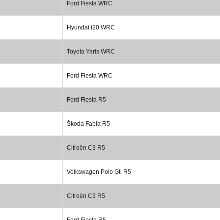
Ford Fiesta WRC
Hyundai i20 WRC
Toyota Yaris WRC
Ford Fiesta WRC
Ford Fiesta R5
Škoda Fabia R5
Citroën C3 R5
Volkswagen Polo Gti R5
Citroën C3 R5
Ford Fiesta R5