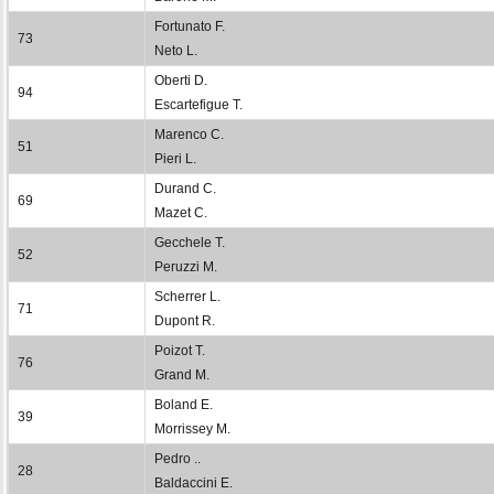
Fortunato F.
73
Neto L.
Oberti D.
94
Escartefigue T.
Marenco C.
51
Pieri L.
Durand C.
69
Mazet C.
Gecchele T.
52
Peruzzi M.
Scherrer L.
71
Dupont R.
Poizot T.
76
Grand M.
Boland E.
39
Morrissey M.
Pedro ..
28
Baldaccini E.