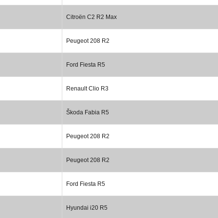
Citroën C2 R2 Max
Peugeot 208 R2
Ford Fiesta R5
Renault Clio R3
Škoda Fabia R5
Peugeot 208 R2
Peugeot 208 R2
Ford Fiesta R5
Hyundai i20 R5