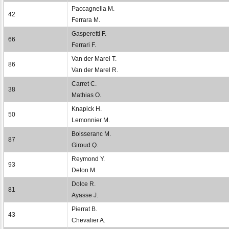
Paccagnella M.
42
Ferrara M.
Gasperetti F.
66
Ferrari F.
Van der Marel T.
86
Van der Marel R.
Carret C.
38
Mathias O.
Knapick H.
50
Lemonnier M.
Boisseranc M.
87
Giroud Q.
Reymond Y.
93
Delon M.
Dolce R.
81
Ayasse J.
Pierrat B.
43
Chevalier A.