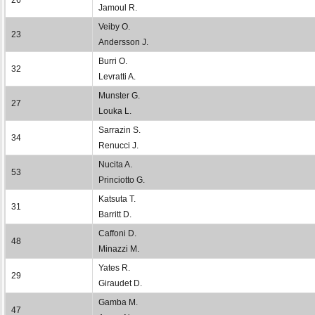
Jamoul R.
Veiby O.
23
Andersson J.
Burri O.
32
Levratti A.
Munster G.
27
Louka L.
Sarrazin S.
34
Renucci J.
Nucita A.
53
Princiotto G.
Katsuta T.
31
Barritt D.
Caffoni D.
48
Minazzi M.
Yates R.
29
Giraudet D.
Gamba M.
47