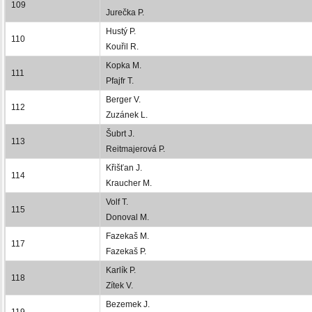
109
Jurečka P.
Hustý P.
110
Kouřil R.
Kopka M.
111
Pfajfr T.
Berger V.
112
Zuzánek L.
Šubrt J.
113
Reitmajerová P.
Křišťan J.
114
Kraucher M.
Volf T.
115
Donoval M.
Fazekaš M.
117
Fazekaš P.
Karlík P.
118
Zítek V.
Bezemek J.
119