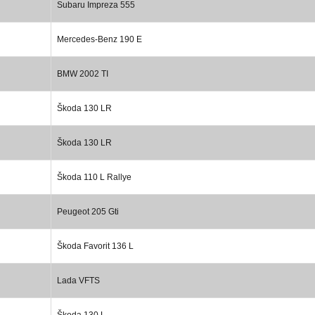
Subaru Impreza 555
Mercedes-Benz 190 E
BMW 2002 TI
Škoda 130 LR
Škoda 130 LR
Škoda 110 L Rallye
Peugeot 205 Gti
Škoda Favorit 136 L
Lada VFTS
Škoda 130 L