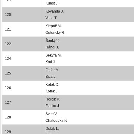
Kunst J.
Kovanda J.
120
Valla T.
Klepáč M.
121
Outěřický R.
Šenkýř J.
122
Hándl J.
Sekyra M.
124
Král J.
Fejfar M.
125
Bíca J.
Kotek D.
126
Kotek J.
Horčík K.
127
Flaska J.
Švec V.
128
Chaloupka P.
Dolák L.
129