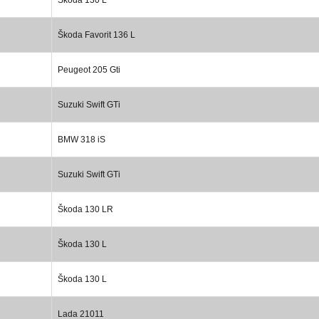
Škoda Favorit 136 L
Peugeot 205 Gti
Suzuki Swift GTi
BMW 318 iS
Suzuki Swift GTi
Škoda 130 LR
Škoda 130 L
Škoda 130 L
Lada 21011