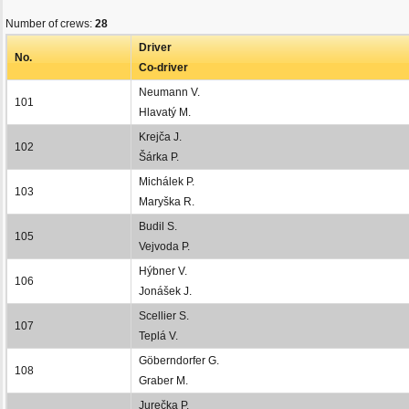
Number of crews:
28
Driver
No.
Co-driver
Neumann V.
101
Hlavatý M.
Krejča J.
102
Šárka P.
Michálek P.
103
Maryška R.
Budil S.
105
Vejvoda P.
Hýbner V.
106
Jonášek J.
Scellier S.
107
Teplá V.
Göberndorfer G.
108
Graber M.
Jurečka P.