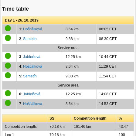
Time table
Day 1 - 26. 10. 2019
1
:
Hošťálková
8.64 km
08:05 CET
2
:
Semetín
9.88 km
08:30 CET
Service area
3
:
Jabloňová
12.25 km
10:44 CET
4
:
Hošťálková
8.64 km
11:29 CET
5
:
Semetín
9.88 km
11:54 CET
Service area
6
:
Jabloňová
12.25 km
14:08 CET
7
:
Hošťálková
8.64 km
14:53 CET
SS
Competition length
%
Competition length:
70.18 km
161.46 km
43.47
Leg 1
70.18 km
100