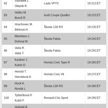
Vyorálek L.
92
Lada VFTS
19:21CET
Olejník R.
Vaško M.
93
Audi Coupe Quattro
19:22CET
Boroš R.
Hrachovec M.
94
Škoda 130 RS
19:23CET
Illéšová H.
Mandaus J.
95
Škoda Fabia
19:24CET
Dohnal M.
Valla R.
96
Škoda Fabia
19:25CET
Valla T.
Kastner J.
97
Honda Civic Type R
19:26CET
Kubín D.
Herold T.
98
Honda Civic Vti
19:27CET
Heroldová K.
Hock K.
99
Škoda 130 RS
19:28CET
Novák L.
Tydlačková P.
100
Renault Clio Sport
19:29CET
Kubů F.
Holická B.