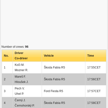
Number of crews:
96
Driver
No.
Vehicle
Time
Co-driver
Koči M.
1
Škoda Fabia R5
17:55CET
Mozner R.
Mareš F.
2
Škoda Fabia R5
17:56CET
Hloušek J.
Pech V.
3
Ford Fiesta R5
17:57CET
Uhel P.
Černý J.
4
Škoda Fabia R5
17:58CET
Černohorský P.