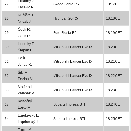
Pokorný Z.
27
Škoda Fabia R5
18:17CET
Lasevič R.
Růžička T.
28
Hyundai i20 R5
18:18CET
Novák J.
Čech R.
29
Ford Fiesta R5
18:19CET
Čech R.
Hrobský P.
30
Mitsubishi Lancer Evo IX
18:20CET
Štěpán D.
Pešl J.
31
Mitsubishi Lancer Evo IX
18:21CET
Juřica R.
Šikl M.
32
Mitsubishi Lancer Evo IX
18:22CET
Pecina M.
Matěna L.
33
Mitsubishi Lancer Evo IX
18:23CET
Zalabák P.
Konečný T.
17
Subaru Impreza STI
18:24CET
Lejko M.
Lapdavský L.
34
Subaru Impreza STI
18:25CET
Lapdavský J.
Tuček M.