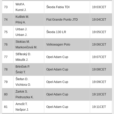
Wolf A.
73
Škoda Fabia TDI
19:03CET
Kunst J.
Kutílek M.
74
Fiat Grande Punto JTD
19:04CET
Pilný A.
Urban J.
75
Škoda 130 LR
19:05CET
Urban J.
Stoklas M.
76
Volkswagen Polo
19:06CET
Markovičová M.
Stříteský D.
77
Opel Adam Cup
19:07CET
Mikulík J.
Brtníček P.
78
Opel Adam Cup
19:08CET
Šmíd T.
Štefan D.
79
Opel Adam Cup
19:09CET
Vichtora O.
Żarłok S.
80
Opel Adam Cup
19:10CET
Pietruszka K.
Arnošt T.
81
Opel Adam Cup
19:11CET
Nešpor J.