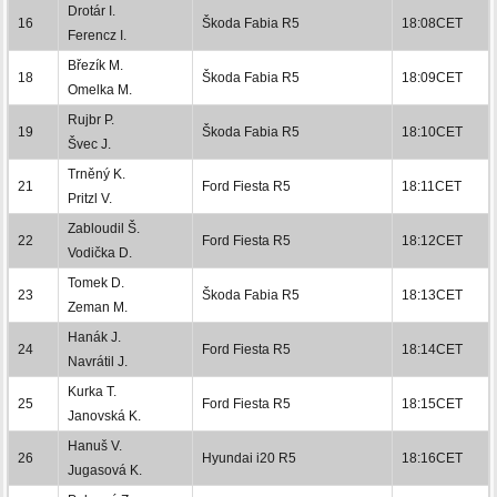
Drotár I.
16
Škoda Fabia R5
18:08CET
Ferencz I.
Březík M.
18
Škoda Fabia R5
18:09CET
Omelka M.
Rujbr P.
19
Škoda Fabia R5
18:10CET
Švec J.
Trněný K.
21
Ford Fiesta R5
18:11CET
Pritzl V.
Zabloudil Š.
22
Ford Fiesta R5
18:12CET
Vodička D.
Tomek D.
23
Škoda Fabia R5
18:13CET
Zeman M.
Hanák J.
24
Ford Fiesta R5
18:14CET
Navrátil J.
Kurka T.
25
Ford Fiesta R5
18:15CET
Janovská K.
Hanuš V.
26
Hyundai i20 R5
18:16CET
Jugasová K.