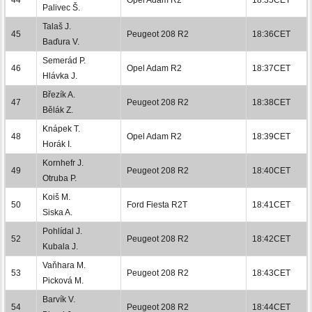
Palivec Š.
Talaš J.
45
Peugeot 208 R2
18:36CET
Baďura V.
Semerád P.
46
Opel Adam R2
18:37CET
Hlávka J.
Březík A.
47
Peugeot 208 R2
18:38CET
Bělák Z.
Knápek T.
48
Opel Adam R2
18:39CET
Horák I.
Kornhefr J.
49
Peugeot 208 R2
18:40CET
Otruba P.
Koiš M.
50
Ford Fiesta R2T
18:41CET
Siska A.
Pohlídal J.
52
Peugeot 208 R2
18:42CET
Kubala J.
Vaňhara M.
53
Peugeot 208 R2
18:43CET
Picková M.
Barvík V.
54
Peugeot 208 R2
18:44CET