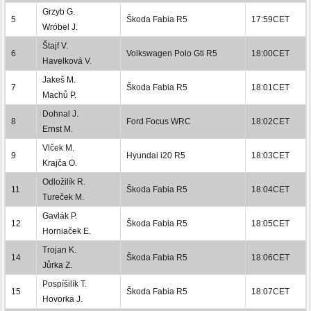
Grzyb G.
5
Škoda Fabia R5
17:59CET
Wróbel J.
Štajf V.
6
Volkswagen Polo Gti R5
18:00CET
Havelková V.
Jakeš M.
7
Škoda Fabia R5
18:01CET
Machů P.
Dohnal J.
8
Ford Focus WRC
18:02CET
Ernst M.
Vlček M.
9
Hyundai i20 R5
18:03CET
Krajča O.
Odložilík R.
11
Škoda Fabia R5
18:04CET
Tureček M.
Gavlák P.
12
Škoda Fabia R5
18:05CET
Horniaček E.
Trojan K.
14
Škoda Fabia R5
18:06CET
Jůrka Z.
Pospíšilík T.
15
Škoda Fabia R5
18:07CET
Hovorka J.