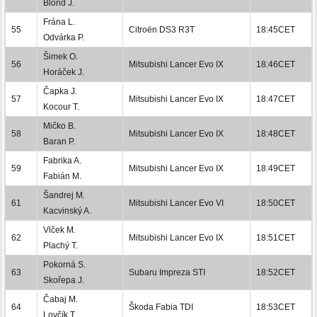
Blond J.
Frána L.
55
Citroën DS3 R3T
18:45CET
Odvárka P.
Šimek O.
56
Mitsubishi Lancer Evo IX
18:46CET
Horáček J.
Čapka J.
57
Mitsubishi Lancer Evo IX
18:47CET
Kocour T.
Mičko B.
58
Mitsubishi Lancer Evo IX
18:48CET
Baran P.
Fabrika A.
59
Mitsubishi Lancer Evo IX
18:49CET
Fabián M.
Šandrej M.
61
Mitsubishi Lancer Evo VI
18:50CET
Kacvinský A.
Vlček M.
62
Mitsubishi Lancer Evo IX
18:51CET
Plachý T.
Pokorná S.
63
Subaru Impreza STI
18:52CET
Skořepa J.
Čabaj M.
64
Škoda Fabia TDI
18:53CET
Lovčík T.