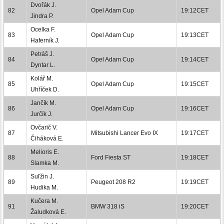
Dvořák J.
82
Opel Adam Cup
19:12CET
Jindra P.
Ocelka F.
83
Opel Adam Cup
19:13CET
Haferník J.
Petráš J.
84
Opel Adam Cup
19:14CET
Dyntar L.
Kolář M.
85
Opel Adam Cup
19:15CET
Uhříček D.
Jančík M.
86
Opel Adam Cup
19:16CET
Jurčík J.
Ovčarič V.
87
Mitsubishi Lancer Evo IX
19:17CET
Čiháková E.
Melioris E.
88
Ford Fiesta ST
19:18CET
Slamka M.
Suľžin J.
89
Peugeot 208 R2
19:19CET
Hudika M.
Kučera M.
91
BMW 318 iS
19:20CET
Žaludková E.