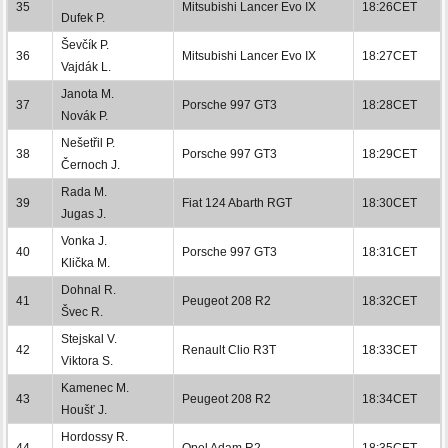
35
Mitsubishi Lancer Evo IX
18:26CET
Dufek P.
Ševčík P.
36
Mitsubishi Lancer Evo IX
18:27CET
Vajdák L.
Janota M.
37
Porsche 997 GT3
18:28CET
Novák P.
Nešetřil P.
38
Porsche 997 GT3
18:29CET
Černoch J.
Rada M.
39
Fiat 124 Abarth RGT
18:30CET
Jugas J.
Vonka J.
40
Porsche 997 GT3
18:31CET
Klička M.
Dohnal R.
41
Peugeot 208 R2
18:32CET
Švec R.
Stejskal V.
42
Renault Clio R3T
18:33CET
Viktora S.
Kamenec M.
43
Peugeot 208 R2
18:34CET
Houšť J.
Hordossy R.
44
Opel Adam R2
18:35CET