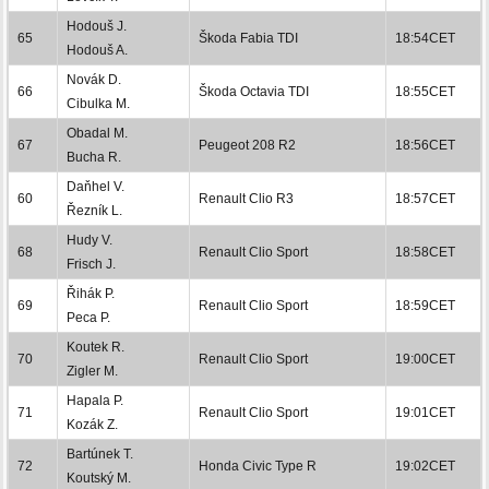
Hodouš J.
65
Škoda Fabia TDI
18:54CET
Hodouš A.
Novák D.
66
Škoda Octavia TDI
18:55CET
Cibulka M.
Obadal M.
67
Peugeot 208 R2
18:56CET
Bucha R.
Daňhel V.
60
Renault Clio R3
18:57CET
Řezník L.
Hudy V.
68
Renault Clio Sport
18:58CET
Frisch J.
Řihák P.
69
Renault Clio Sport
18:59CET
Peca P.
Koutek R.
70
Renault Clio Sport
19:00CET
Zigler M.
Hapala P.
71
Renault Clio Sport
19:01CET
Kozák Z.
Bartúnek T.
72
Honda Civic Type R
19:02CET
Koutský M.