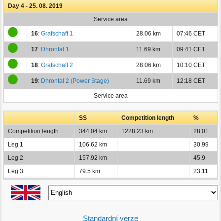
Day 4 - 25. 08. 2019
Service area
16
:
Grafschaft 1
28.06 km
07:46 CET
17
:
Dhrontal 1
11.69 km
09:41 CET
18
:
Grafschaft 2
28.06 km
10:10 CET
19
:
Dhrontal 2 (Power Stage)
11.69 km
12:18 CET
Service area
SS
Competition length
%
Competition length:
344.04 km
1228.23 km
28.01
Leg 1
106.62 km
30.99
Leg 2
157.92 km
45.9
Leg 3
79.5 km
23.11
Standardní verze