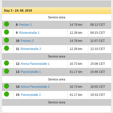
Day 3 - 24. 08. 2019
Service area
8
:
Freisen 1
14.78 km
08:12 CET
9
:
Römerstraße 1
12.28 km
09:15 CET
10
:
Freisen 2
14.78 km
11:07 CET
11
:
Römerstraße 2
12.28 km
12:10 CET
Service area
12
:
Arena Panzerplatte 1
10.73 km
15:08 CET
13
:
Panzerplatte 1
41.17 km
15:46 CET
Service area
14
:
Arena Panzerplatte 2
10.73 km
18:55 CET
15
:
Panzerplatte 2
41.17 km
19:33 CET
Service area