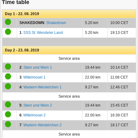
Time table
Day 1 - 22. 08. 2019
SHAKEDOWN
:
Shakedown
5.20 km
10:00 CET
1
:
SSS St. Wendeler Land
5.20 km
19:13 CET
Day 2 - 23. 08. 2019
Service area
2
:
Stein und Wein 1
19.44 km
10:14 CET
3
:
Mittelmosel 1
22.00 km
11:08 CET
4
:
Wadern-Weiskirchen 1
9.27 km
12:46 CET
Service area
5
:
Stein und Wein 2
19.44 km
15:45 CET
6
:
Mittelmosel 2
22.00 km
16:39 CET
7
:
Wadern-Weiskirchen 2
9.27 km
18:17 CET
Service area