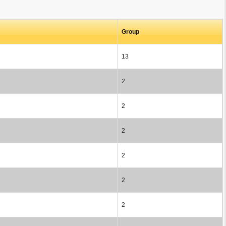
Group
13
2
2
2
2
2
2