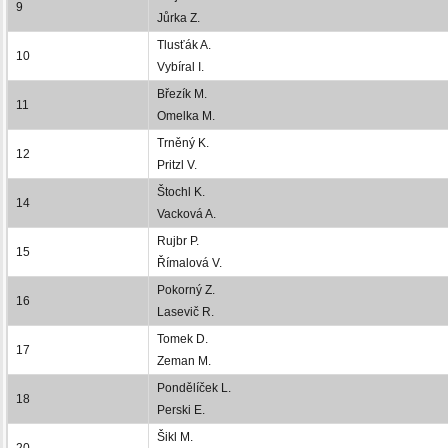
9
Jůrka Z.
Tlusťák A.
10
Vybíral I.
Březík M.
11
Omelka M.
Trněný K.
12
Pritzl V.
Štochl K.
14
Vacková A.
Rujbr P.
15
Římalová V.
Pokorný Z.
16
Lasevič R.
Tomek D.
17
Zeman M.
Pondělíček L.
18
Perski E.
Šikl M.
20