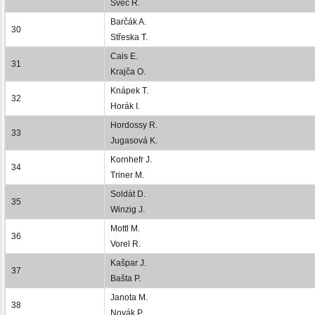
Švec R.
Barčák A.
30
Střeska T.
Cais E.
31
Krajča O.
Knápek T.
32
Horák I.
Hordossy R.
33
Jugasová K.
Kornhefr J.
34
Triner M.
Soldát D.
35
Winzig J.
Mottl M.
36
Vorel R.
Kašpar J.
37
Bašta P.
Janota M.
38
Novák P.