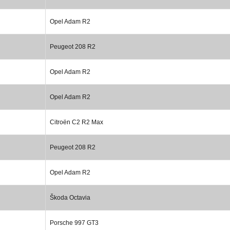
Opel Adam R2
Peugeot 208 R2
Opel Adam R2
Opel Adam R2
Citroën C2 R2 Max
Peugeot 208 R2
Opel Adam R2
Škoda Octavia
Porsche 997 GT3