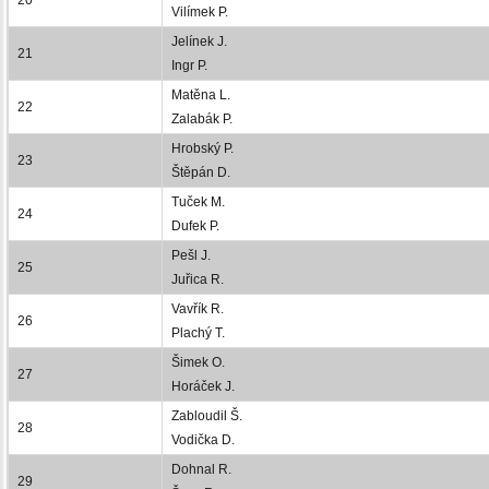
Vilímek P.
Jelínek J.
21
Ingr P.
Matěna L.
22
Zalabák P.
Hrobský P.
23
Štěpán D.
Tuček M.
24
Dufek P.
Pešl J.
25
Juřica R.
Vavřík R.
26
Plachý T.
Šimek O.
27
Horáček J.
Zabloudil Š.
28
Vodička D.
Dohnal R.
29