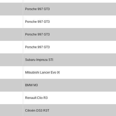
Porsche 997 GT3
Porsche 997 GT3
Porsche 997 GT3
Porsche 997 GT3
Subaru Impreza STI
Mitsubishi Lancer Evo IX
BMW M3
Renault Clio R3
Citroën DS3 R3T