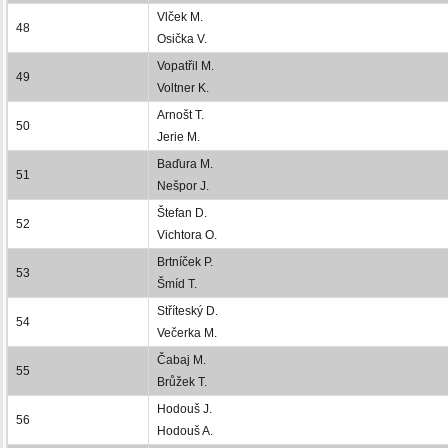
Vlček M.
48
Osička V.
Vopatřil M.
49
Voltner K.
Arnošt T.
50
Jerie M.
Baďura M.
51
Nešpor J.
Štefan D.
52
Vichtora O.
Brtníček P.
53
Šmíd T.
Stříteský D.
54
Večerka M.
Čabaj M.
55
Brůžek T.
Hodouš J.
56
Hodouš A.