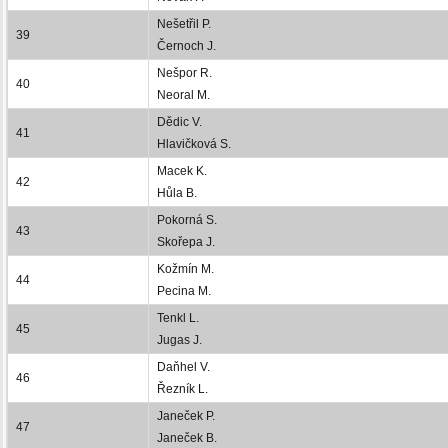
Nešetřil P.
39
Černoch J.
Nešpor R.
40
Neoral M.
Dědic V.
41
Hlavičková S.
Macek K.
42
Hůla B.
Pokorná S.
43
Skořepa J.
Kožmín M.
44
Pecina M.
Tenkl L.
45
Jugas J.
Daňhel V.
46
Řezník L.
Janeček P.
47
Janeček B.