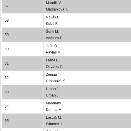
Mandík V.
57
Maršálková T.
Novák D.
58
Kubů F.
Šenk M.
59
Adámek P.
Jirák O.
60
Pavlas M.
Frána L.
61
Odvárka P.
Zeman T.
62
Urbanová K.
Urban J.
63
Urban J.
Mandaus J.
64
Dohnal M.
Lošťák M.
65
Wimmer J.