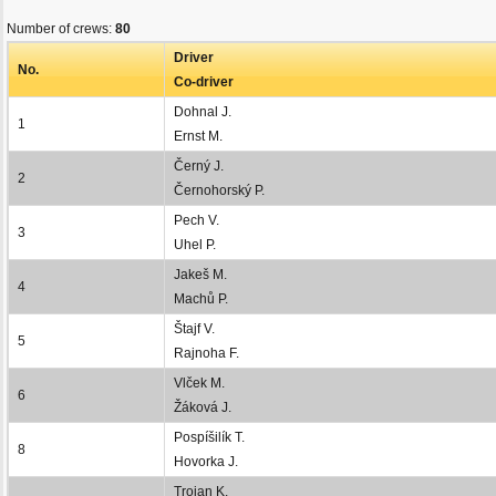
Number of crews:
80
Driver
No.
Co-driver
Dohnal J.
1
Ernst M.
Černý J.
2
Černohorský P.
Pech V.
3
Uhel P.
Jakeš M.
4
Machů P.
Štajf V.
5
Rajnoha F.
Vlček M.
6
Žáková J.
Pospíšilík T.
8
Hovorka J.
Trojan K.