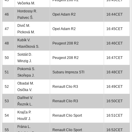
Večerka M.
Hordossy R.
46
Opel Adam R2
16:44CET
Palivec Š.
Divič M.
47
Opel Adam R2
16:45CET
Picková M.
Kubík V.
48
Peugeot 208 R2
16:46CET
Hlavičková S.
Soldát D.
50
Peugeot 208 R2
16:47CET
Winzig J.
Pokorná S.
51
Subaru Impreza STI
16:48CET
Skořepa J.
Obadal M.
52
Renault Clio R3
16:49CET
Osička V.
Daňhel V.
53
Renault Clio R3
16:50CET
Řezník L.
Krajča P.
54
Renault Clio Sport
16:51CET
Houšť J.
Frána L.
55
Renault Clio Sport
16:52CET