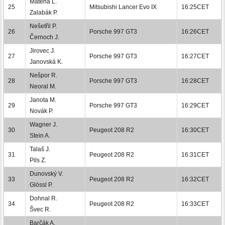
Matěna L.
25
Mitsubishi Lancer Evo IX
16:25CET
Zalabák P.
Nešetřil P.
26
Porsche 997 GT3
16:26CET
Černoch J.
Jirovec J.
27
Porsche 997 GT3
16:27CET
Janovská K.
Nešpor R.
28
Porsche 997 GT3
16:28CET
Neoral M.
Janota M.
29
Porsche 997 GT3
16:29CET
Novák P.
Wagner J.
30
Peugeot 208 R2
16:30CET
Stein A.
Talaš J.
31
Peugeot 208 R2
16:31CET
Pils Z.
Dunovský V.
33
Peugeot 208 R2
16:32CET
Glössl P.
Dohnal R.
34
Peugeot 208 R2
16:33CET
Švec R.
Barčák A.