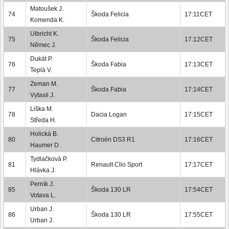
Matoušek J.
74
Škoda Felicia
17:11CET
Komenda K.
Ulbricht K.
75
Škoda Felicia
17:12CET
Němec J.
Dukát P.
76
Škoda Fabia
17:13CET
Teplá V.
Zeman M.
77
Škoda Fabia
17:14CET
Vytasil J.
Liška M.
78
Dacia Logan
17:15CET
Středa H.
Holická B.
80
Citroën DS3 R1
17:16CET
Haumer D.
Tydlačková P.
81
Renault Clio Sport
17:17CET
Hlávka J.
Perník J.
85
Škoda 130 LR
17:54CET
Votava L.
Urban J.
86
Škoda 130 LR
17:55CET
Urban J.