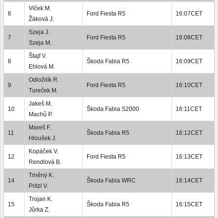
Vlček M.
6
Ford Fiesta R5
16:07CET
Žáková J.
Szeja J.
7
Ford Fiesta R5
16:08CET
Szeja M.
Štajf V.
8
Škoda Fabia R5
16:09CET
Ehlová M.
Odložilík R.
9
Ford Fiesta R5
16:10CET
Tureček M.
Jakeš M.
10
Škoda Fabia S2000
16:11CET
Machů P.
Mareš F.
11
Škoda Fabia R5
16:12CET
Hloušek J.
Kopáček V.
12
Ford Fiesta R5
16:13CET
Rendlová B.
Trněný K.
14
Škoda Fabia WRC
16:14CET
Pritzl V.
Trojan K.
15
Škoda Fabia R5
16:15CET
Jůrka Z.