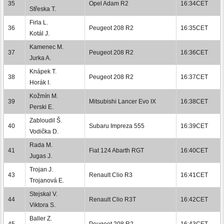
35
Opel Adam R2
16:34CET
Střeska T.
Firla L.
36
Peugeot 208 R2
16:35CET
Kotál J.
Kamenec M.
37
Peugeot 208 R2
16:36CET
Jurka A.
Knápek T.
38
Peugeot 208 R2
16:37CET
Horák I.
Kožmín M.
39
Mitsubishi Lancer Evo IX
16:38CET
Perski E.
Zabloudil Š.
40
Subaru Impreza 555
16:39CET
Vodička D.
Rada M.
41
Fiat 124 Abarth RGT
16:40CET
Jugas J.
Trojan J.
43
Renault Clio R3
16:41CET
Trojanová E.
Stejskal V.
44
Renault Clio R3T
16:42CET
Viktora S.
Baller Z.
45
Peugeot 208 R2
16:43CET