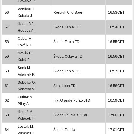
Odvárka P.
Pohlídal J.
56
Renault Clio Sport
16:53CET
Kubala J.
Hodouš J.
57
Škoda Fabia TDI
16:54CET
Hodouš A.
Čabaj M.
58
Škoda Fabia TDI
16:55CET
Lovčík T.
Novák D.
59
Škoda Octavia TDI
16:56CET
Kubů F.
Šenk M.
60
Škoda Fabia TDI
16:57CET
Adámek P.
Sobotka O.
61
Seat Leon TDi
16:58CET
Sobotka V.
Kutílek M.
62
Fiat Grande Punto JTD
16:59CET
Pilný A.
Hodaň V.
63
Škoda Felicia Kit Car
17:00CET
Poláček F.
Lošťák M.
64
Škoda Felicia
17:01CET
Wimmer J.