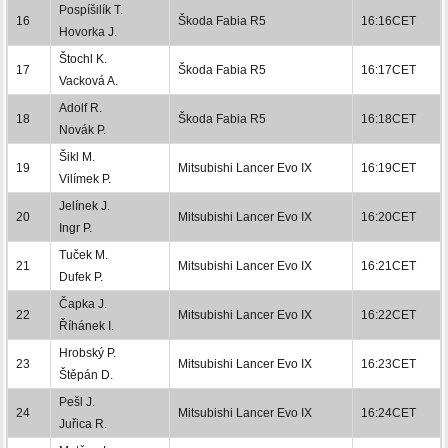
Pospíšilík T.
16
Škoda Fabia R5
16:16CET
Hovorka J.
Štochl K.
17
Škoda Fabia R5
16:17CET
Vacková A.
Adolf R.
18
Škoda Fabia R5
16:18CET
Novák P.
Šikl M.
19
Mitsubishi Lancer Evo IX
16:19CET
Vilímek P.
Jelínek J.
20
Mitsubishi Lancer Evo IX
16:20CET
Ingr P.
Tuček M.
21
Mitsubishi Lancer Evo IX
16:21CET
Dufek P.
Čapka J.
22
Mitsubishi Lancer Evo IX
16:22CET
Říhánek I.
Hrobský P.
23
Mitsubishi Lancer Evo IX
16:23CET
Štěpán D.
Pešl J.
24
Mitsubishi Lancer Evo IX
16:24CET
Juřica R.