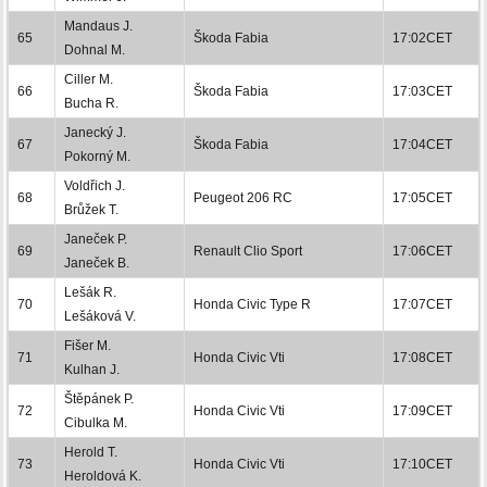
Mandaus J.
65
Škoda Fabia
17:02CET
Dohnal M.
Ciller M.
66
Škoda Fabia
17:03CET
Bucha R.
Janecký J.
67
Škoda Fabia
17:04CET
Pokorný M.
Voldřich J.
68
Peugeot 206 RC
17:05CET
Brůžek T.
Janeček P.
69
Renault Clio Sport
17:06CET
Janeček B.
Lešák R.
70
Honda Civic Type R
17:07CET
Lešáková V.
Fišer M.
71
Honda Civic Vti
17:08CET
Kulhan J.
Štěpánek P.
72
Honda Civic Vti
17:09CET
Cibulka M.
Herold T.
73
Honda Civic Vti
17:10CET
Heroldová K.