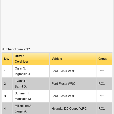
Number of crews:
27
Driver
No.
Vehicle
Group
Co-driver
Ogier S.
1
Ford Fiesta WRC
RC1
Ingrassia J.
Evans E.
2
Ford Fiesta WRC
RC1
Barritt D.
Suninen T.
3
Ford Fiesta WRC
RC1
Markkula M.
Mikkelsen A.
4
Hyundai i20 Coupe WRC
RC1
Jæger A.