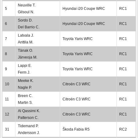
Neuville T.
5
Hyundai i20 Coupe WRC
RC1
Gilsoul N.
Sordo D.
6
Hyundai i20 Coupe WRC
RC1
Del Barrio C.
Latvala J.
7
Toyota Yaris WRC
RC1
Anttila M.
Tänak O.
8
Toyota Yaris WRC
RC1
Järveoja M.
Lappi E.
9
Toyota Yaris WRC
RC1
Ferm J.
Meeke K.
10
Citroën C3 WRC
RC1
Nagle P.
Breen C.
11
Citroën C3 WRC
RC1
Martin S.
Al Qassimi K.
12
Citroën C3 WRC
RC1
Patterson C.
Tidemand P.
31
Škoda Fabia R5
RC2
Andersson J.