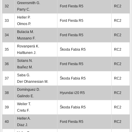
Greensmith G.
32
Ford Fiesta R5
RC2
Parry C.
Heller P.
33
Ford Fiesta R5
RC2
Olmos P.
Bulacia M.
34
Ford Fiesta R5
RC2
Mussano F.
Rovanperä K.
35
Škoda Fabia R5
RC2
Halttunen J.
Solans N.
36
Ford Fiesta R5
RC2
Ibañez M.
Saba G.
37
Škoda Fabia R5
RC2
Der Ohannesian M.
Domínguez D.
38
Hyundai i20 R5
RC2
Galindo E.
Weiler T.
39
Škoda Fabia R5
RC2
Cretu F.
Heller A.
40
Ford Fiesta R5
RC2
Diaz J.