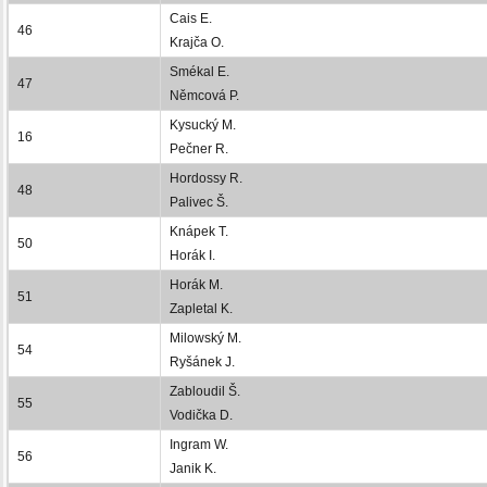
Cais E.
46
Krajča O.
Smékal E.
47
Němcová P.
Kysucký M.
16
Pečner R.
Hordossy R.
48
Palivec Š.
Knápek T.
50
Horák I.
Horák M.
51
Zapletal K.
Milowský M.
54
Ryšánek J.
Zabloudil Š.
55
Vodička D.
Ingram W.
56
Janik K.