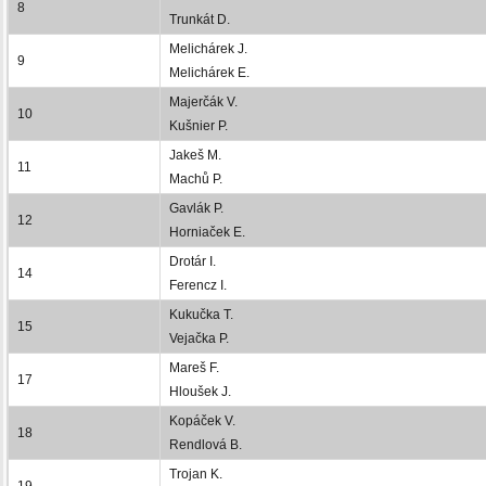
8
Trunkát D.
Melichárek J.
9
Melichárek E.
Majerčák V.
10
Kušnier P.
Jakeš M.
11
Machů P.
Gavlák P.
12
Horniaček E.
Drotár I.
14
Ferencz I.
Kukučka T.
15
Vejačka P.
Mareš F.
17
Hloušek J.
Kopáček V.
18
Rendlová B.
Trojan K.
19