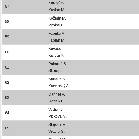
Kurdyś S.
57
Kasina M.
Kožmín M.
58
Vybíral I.
Fabrika A.
59
Fabián M.
Kovács T.
60
Kišidaj P.
Pokorná S.
61
Skořepa J.
Šandrej M.
62
Kacvinský A.
Daňhel V.
63
Řezník L.
Vedra P.
64
Picková M.
Stejskal V.
65
Viktora S.