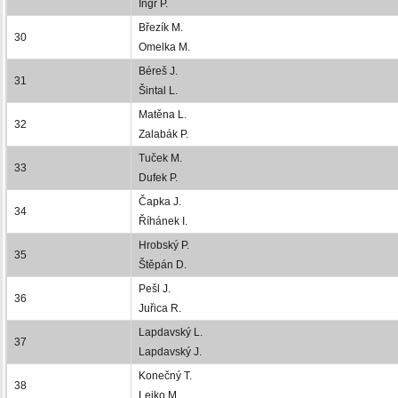
Ingr P.
Březík M.
30
Omelka M.
Béreš J.
31
Šintal L.
Matěna L.
32
Zalabák P.
Tuček M.
33
Dufek P.
Čapka J.
34
Říhánek I.
Hrobský P.
35
Štěpán D.
Pešl J.
36
Juřica R.
Lapdavský L.
37
Lapdavský J.
Konečný T.
38
Lejko M.