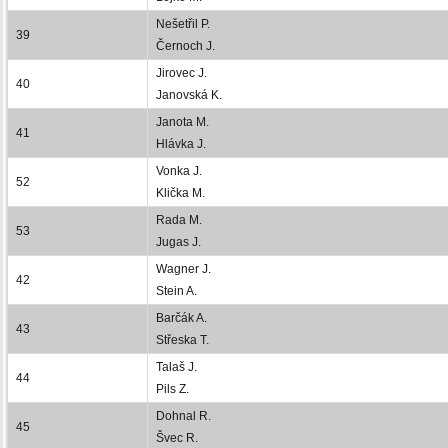
Nešetřil P.
39
Černoch J.
Jirovec J.
40
Janovská K.
Janota M.
41
Hlávka J.
Vonka J.
52
Klička M.
Rada M.
53
Jugas J.
Wagner J.
42
Stein A.
Barčák A.
43
Střeska T.
Talaš J.
44
Pils Z.
Dohnal R.
45
Švec R.