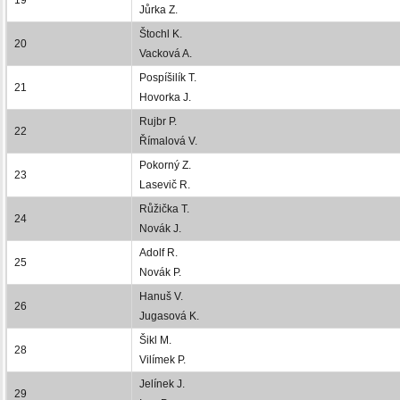
Jůrka Z.
Štochl K.
20
Vacková A.
Pospíšilík T.
21
Hovorka J.
Rujbr P.
22
Římalová V.
Pokorný Z.
23
Lasevič R.
Růžička T.
24
Novák J.
Adolf R.
25
Novák P.
Hanuš V.
26
Jugasová K.
Šikl M.
28
Vilímek P.
Jelínek J.
29