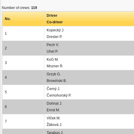
Number of crews:
119
Driver
No.
Co-driver
Kopecký J.
1
Dresler P.
Pech V.
2
Uhel P.
Koči M.
3
Mozner R.
Grzyb G.
4
Browiński B.
Černý J.
5
Černohorský P.
Dohnal J.
6
Ernst M.
Vlček M.
7
Žáková J.
Tarabus J.