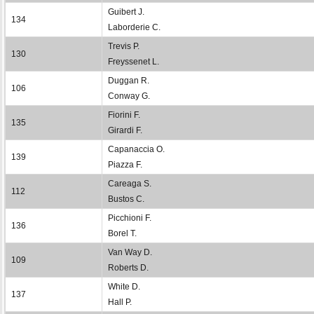
Guibert J.
134
Laborderie C.
Trevis P.
130
Freyssenet L.
Duggan R.
106
Conway G.
Fiorini F.
135
Girardi F.
Capanaccia O.
139
Piazza F.
Careaga S.
112
Bustos C.
Picchioni F.
136
Borel T.
Van Way D.
109
Roberts D.
White D.
137
Hall P.