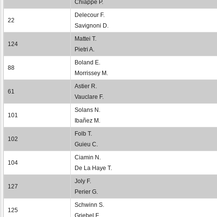
Chiappe P.
Delecour F.
22
Savignoni D.
Mattei T.
124
Pietri A.
Boland E.
88
Morrissey M.
Astier R.
61
Vauclare F.
Solans N.
101
Ibañez M.
Folb T.
102
Guieu C.
Ciamin N.
104
De La Haye T.
Joly F.
127
Perier G.
Schwinn S.
125
Griebel F.