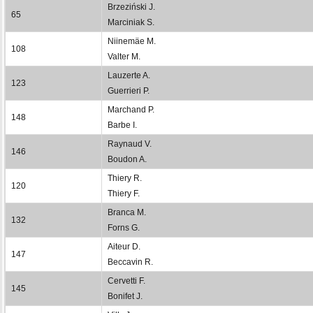
Brzeziński J.
65
Marciniak S.
Niinemäe M.
108
Valter M.
Lauzerte A.
123
Guerrieri P.
Marchand P.
148
Barbe I.
Raynaud V.
146
Boudon A.
Thiery R.
120
Thiery F.
Branca M.
132
Forns G.
Aiteur D.
147
Beccavin R.
Cervetti F.
145
Bonifet J.