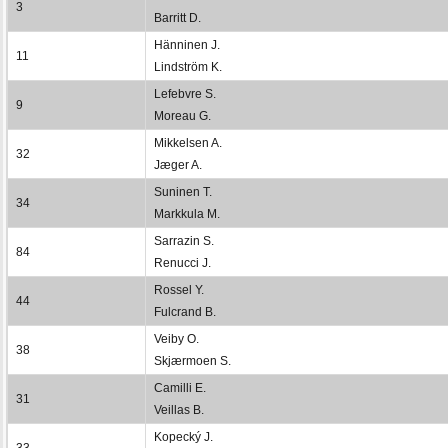
3
Barritt D.
Hänninen J.
11
Lindström K.
Lefebvre S.
9
Moreau G.
Mikkelsen A.
32
Jæger A.
Suninen T.
34
Markkula M.
Sarrazin S.
84
Renucci J.
Rossel Y.
44
Fulcrand B.
Veiby O.
38
Skjærmoen S.
Camilli E.
31
Veillas B.
Kopecký J.
33