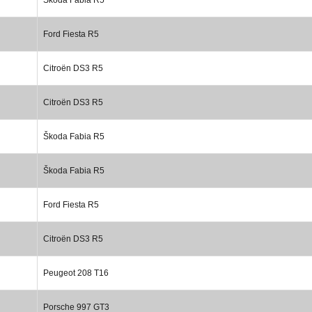
Ford Fiesta R5
Citroën DS3 R5
Citroën DS3 R5
Škoda Fabia R5
Škoda Fabia R5
Ford Fiesta R5
Citroën DS3 R5
Peugeot 208 T16
Porsche 997 GT3