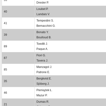
Dresler P.
Loubet P.
40
Landais V.
Tempestini S.
41
Bernacchini G.
Bonato Y.
39
Boulloud B.
Toedtli J.
89
Paque A.
Fiori G.
87
Tavera J.
Manzagol J.
85
Patrone E.
Bergkvist E.
35
Sjöberg J.
Pieniążek Ł.
46
Mazur P.
Dumas R.
21