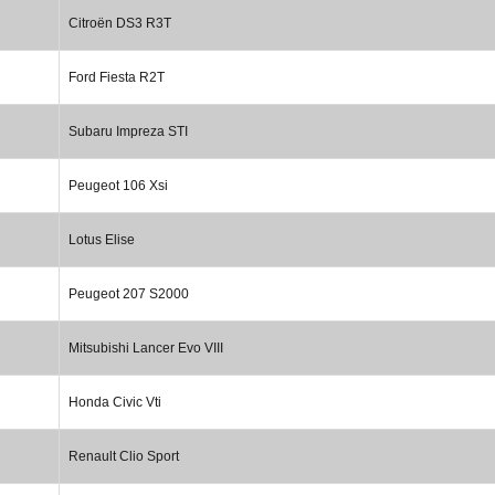
Citroën DS3 R3T
Ford Fiesta R2T
Subaru Impreza STI
Peugeot 106 Xsi
Lotus Elise
Peugeot 207 S2000
Mitsubishi Lancer Evo VIII
Honda Civic Vti
Renault Clio Sport