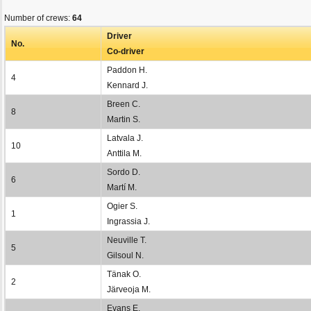
Number of crews:
64
Driver
No.
Co-driver
Paddon H.
4
Kennard J.
Breen C.
8
Martin S.
Latvala J.
10
Anttila M.
Sordo D.
6
Martí M.
Ogier S.
1
Ingrassia J.
Neuville T.
5
Gilsoul N.
Tänak O.
2
Järveoja M.
Evans E.