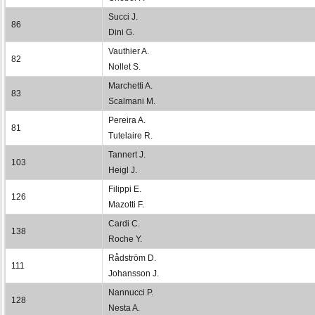
Succi J.
86
Dini G.
Vauthier A.
82
Nollet S.
Marchetti A.
83
Scalmani M.
Pereira A.
81
Tutelaire R.
Tannert J.
103
Heigl J.
Filippi E.
126
Mazotti F.
Cardi C.
138
Roche Y.
Rådström D.
111
Johansson J.
Nannucci P.
128
Nesta A.