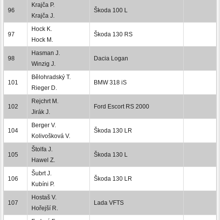
Krajča P.
96
Škoda 100 L
Krajča J.
Hock K.
97
Škoda 130 RS
Hock M.
Hasman J.
98
Dacia Logan
Winzig J.
Bělohradský T.
101
BMW 318 iS
Rieger D.
Rejchrt M.
102
Ford Escort RS 2000
Jirák J.
Berger V.
104
Škoda 130 LR
Kolivošková V.
Štolfa J.
105
Škoda 130 L
Hawel Z.
Šubrt J.
106
Škoda 130 LR
Kubíni P.
Hostaš V.
107
Lada VFTS
Hořejší R.