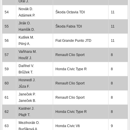
Oral J.
Novák D.
54
Škoda Octavia TDI
11
Adámek P.
Jirák O.
55
Škoda Fabia TDI
11
Hamšík D.
Kutílek M.
56
Fiat Grande Punto JTD
11
Pilný A.
Vaňhara M.
57
Renault Clio Sport
8
Houšť J.
Daňhel V.
59
Honda Civic Type R
8
Brůžek T.
Hosnedl J.
60
Renault Clio Sport
8
Jůza F.
Janeček P.
61
Renault Clio Sport
8
Janeček B.
Kastner J.
62
Honda Civic Type R
8
Pfajfr T.
Mezihorák O.
63
Honda Civic Vti
9
Buršíková A.