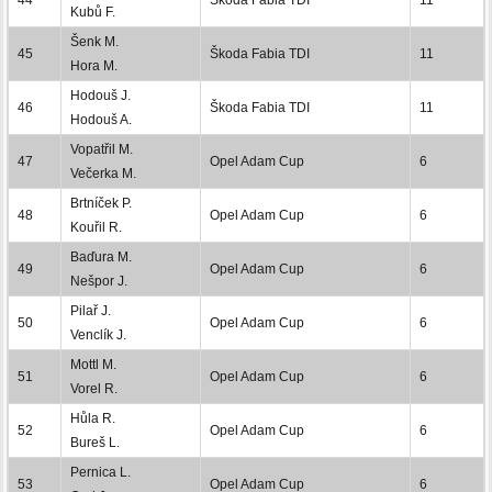
Kubů F.
Šenk M.
45
Škoda Fabia TDI
11
Hora M.
Hodouš J.
46
Škoda Fabia TDI
11
Hodouš A.
Vopatřil M.
47
Opel Adam Cup
6
Večerka M.
Brtníček P.
48
Opel Adam Cup
6
Kouřil R.
Baďura M.
49
Opel Adam Cup
6
Nešpor J.
Pilař J.
50
Opel Adam Cup
6
Venclík J.
Mottl M.
51
Opel Adam Cup
6
Vorel R.
Hůla R.
52
Opel Adam Cup
6
Bureš L.
Pernica L.
53
Opel Adam Cup
6