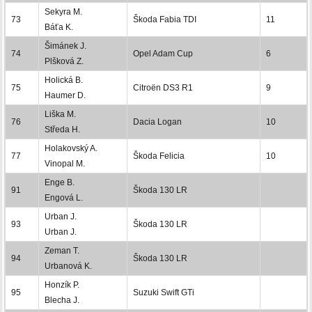
Sekyra M.
73
Škoda Fabia TDI
11
Báťa K.
Šimánek J.
74
Opel Adam Cup
6
Plšková Z.
Holická B.
75
Citroën DS3 R1
9
Haumer D.
Liška M.
76
Dacia Logan
10
Středa H.
Holakovský A.
77
Škoda Felicia
10
Vinopal M.
Enge B.
91
Škoda 130 LR
Engová L.
Urban J.
93
Škoda 130 LR
Urban J.
Zeman T.
94
Škoda 130 LR
Urbanová K.
Honzík P.
95
Suzuki Swift GTi
Blecha J.