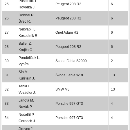
Pospíšilík T.
25
Peugeot 208 R2
6
Hovorka J.
Dohnal R.
26
Peugeot 208 R2
6
Švec R.
Nekvapil L.
27
Opel Adam R2
6
Koscelník R.
Baller Z.
28
Peugeot 208 R2
6
Krajča O.
Pondělíček L.
30
Škoda Fabia S2000
2
Vybíral I.
Šín M.
31
Škoda Fabia WRC
13
Kulštejn J.
Tenkl L.
32
BMW M3
13
Vosádka J.
Janota M.
33
Porsche 997 GT3
4
Novák P.
Nešetřil P.
34
Porsche 997 GT3
4
Černoch J.
Jirovec J.