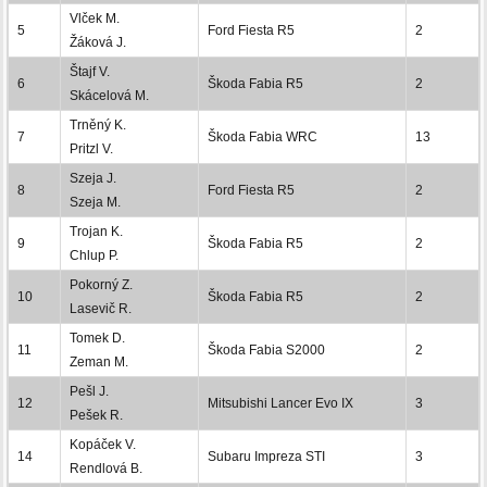
Vlček M.
5
Ford Fiesta R5
2
Žáková J.
Štajf V.
6
Škoda Fabia R5
2
Skácelová M.
Trněný K.
7
Škoda Fabia WRC
13
Pritzl V.
Szeja J.
8
Ford Fiesta R5
2
Szeja M.
Trojan K.
9
Škoda Fabia R5
2
Chlup P.
Pokorný Z.
10
Škoda Fabia R5
2
Lasevič R.
Tomek D.
11
Škoda Fabia S2000
2
Zeman M.
Pešl J.
12
Mitsubishi Lancer Evo IX
3
Pešek R.
Kopáček V.
14
Subaru Impreza STI
3
Rendlová B.