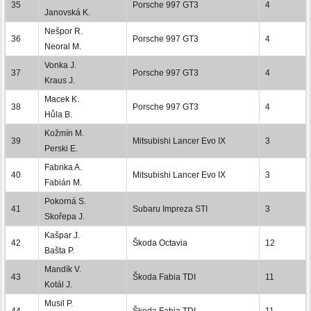
35
Porsche 997 GT3
4
Janovská K.
Nešpor R.
36
Porsche 997 GT3
4
Neoral M.
Vonka J.
37
Porsche 997 GT3
4
Kraus J.
Macek K.
38
Porsche 997 GT3
4
Hůla B.
Kožmín M.
39
Mitsubishi Lancer Evo IX
3
Perski E.
Fabrika A.
40
Mitsubishi Lancer Evo IX
3
Fabián M.
Pokorná S.
41
Subaru Impreza STI
3
Skořepa J.
Kašpar J.
42
Škoda Octavia
12
Bašta P.
Mandík V.
43
Škoda Fabia TDI
11
Kotál J.
Musil P.
44
Škoda Fabia TDI
11