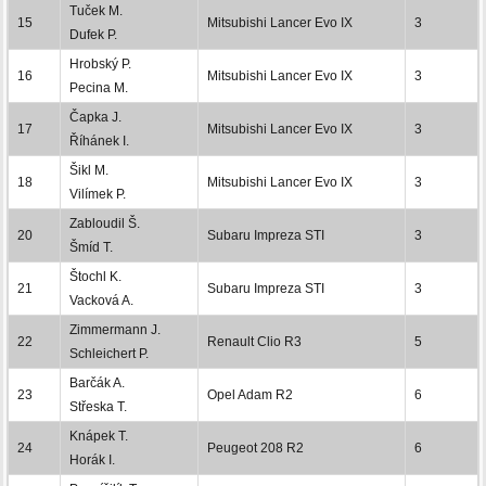
Tuček M.
15
Mitsubishi Lancer Evo IX
3
Dufek P.
Hrobský P.
16
Mitsubishi Lancer Evo IX
3
Pecina M.
Čapka J.
17
Mitsubishi Lancer Evo IX
3
Říhánek I.
Šikl M.
18
Mitsubishi Lancer Evo IX
3
Vilímek P.
Zabloudil Š.
20
Subaru Impreza STI
3
Šmíd T.
Štochl K.
21
Subaru Impreza STI
3
Vacková A.
Zimmermann J.
22
Renault Clio R3
5
Schleichert P.
Barčák A.
23
Opel Adam R2
6
Střeska T.
Knápek T.
24
Peugeot 208 R2
6
Horák I.