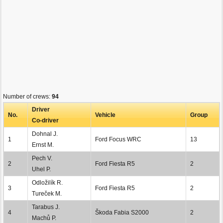
Number of crews:
94
Driver
No.
Vehicle
Group
Co-driver
Dohnal J.
1
Ford Focus WRC
13
Ernst M.
Pech V.
2
Ford Fiesta R5
2
Uhel P.
Odložilík R.
3
Ford Fiesta R5
2
Tureček M.
Tarabus J.
4
Škoda Fabia S2000
2
Machů P.