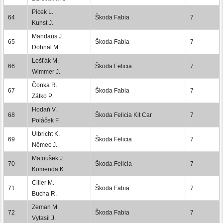
Picek L.
64
Škoda Fabia
7
Kunst J.
Mandaus J.
65
Škoda Fabia
7
Dohnal M.
Lošťák M.
66
Škoda Felicia
7
Wimmer J.
Čonka R.
67
Škoda Fabia
7
Zátko P.
Hodaň V.
68
Škoda Felicia Kit Car
7
Poláček F.
Ulbricht K.
69
Škoda Felicia
7
Němec J.
Matoušek J.
70
Škoda Felicia
7
Komenda K.
Ciller M.
71
Škoda Fabia
7
Bucha R.
Zeman M.
72
Škoda Fabia
7
Vytasil J.