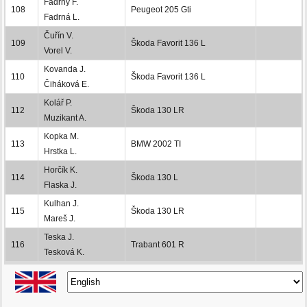
Fadrný F.
108
Peugeot 205 Gti
Fadrná L.
Čuřín V.
109
Škoda Favorit 136 L
Vorel V.
Kovanda J.
110
Škoda Favorit 136 L
Čiháková E.
Kolář P.
112
Škoda 130 LR
Muzikant A.
Kopka M.
113
BMW 2002 TI
Hrstka L.
Horčík K.
114
Škoda 130 L
Flaska J.
Kulhan J.
115
Škoda 130 LR
Mareš J.
Teska J.
116
Trabant 601 R
Tesková K.