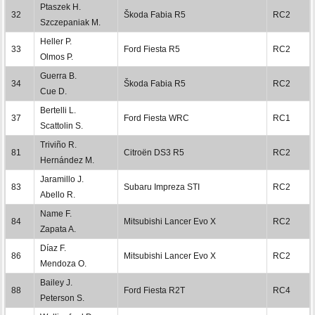
Ptaszek H.
32
Škoda Fabia R5
RC2
Szczepaniak M.
Heller P.
33
Ford Fiesta R5
RC2
Olmos P.
Guerra B.
34
Škoda Fabia R5
RC2
Cue D.
Bertelli L.
37
Ford Fiesta WRC
RC1
Scattolin S.
Triviño R.
81
Citroën DS3 R5
RC2
Hernández M.
Jaramillo J.
83
Subaru Impreza STI
RC2
Abello R.
Name F.
84
Mitsubishi Lancer Evo X
RC2
Zapata A.
Díaz F.
86
Mitsubishi Lancer Evo X
RC2
Mendoza O.
Bailey J.
88
Ford Fiesta R2T
RC4
Peterson S.