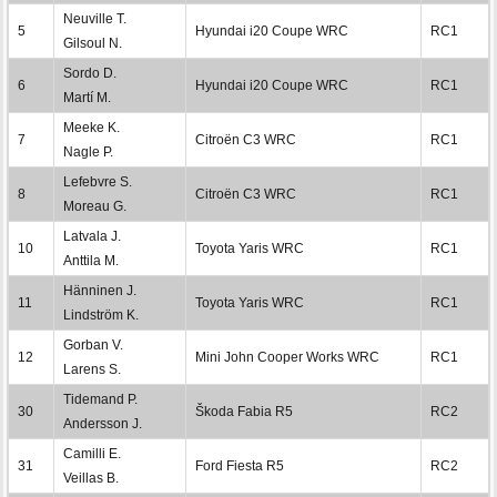
Neuville T.
5
Hyundai i20 Coupe WRC
RC1
Gilsoul N.
Sordo D.
6
Hyundai i20 Coupe WRC
RC1
Martí M.
Meeke K.
7
Citroën C3 WRC
RC1
Nagle P.
Lefebvre S.
8
Citroën C3 WRC
RC1
Moreau G.
Latvala J.
10
Toyota Yaris WRC
RC1
Anttila M.
Hänninen J.
11
Toyota Yaris WRC
RC1
Lindström K.
Gorban V.
12
Mini John Cooper Works WRC
RC1
Larens S.
Tidemand P.
30
Škoda Fabia R5
RC2
Andersson J.
Camilli E.
31
Ford Fiesta R5
RC2
Veillas B.