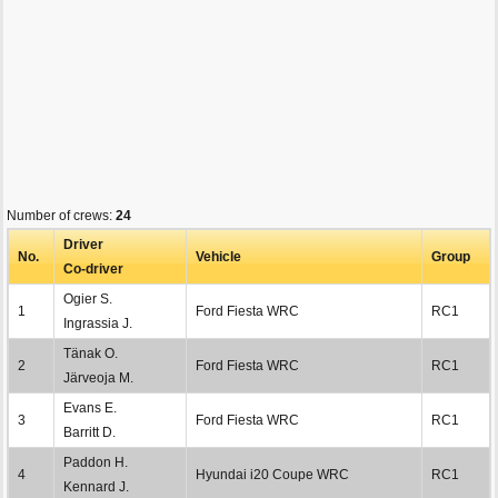
Number of crews:
24
Driver
No.
Vehicle
Group
Co-driver
Ogier S.
1
Ford Fiesta WRC
RC1
Ingrassia J.
Tänak O.
2
Ford Fiesta WRC
RC1
Järveoja M.
Evans E.
3
Ford Fiesta WRC
RC1
Barritt D.
Paddon H.
4
Hyundai i20 Coupe WRC
RC1
Kennard J.