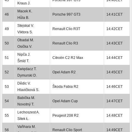
Kraus J.
Macek K.
46
Porsche 997 GT3
14:41CET
Hůla B.
Stejskal V.
49
Renault Clio R3T
14:42CET
Viktora S.
Obadal M.
50
Renault Clio R3
14:43CET
Osička V.
Nipča J.
51
Citroën C2 R2 Max
14:44CET
Šmíd T.
Kwiędacz T.
52
Opel Adam R2
14:45CET
Dymurski D.
Dědic V.
53
Škoda Fabia R2
14:46CET
Hlavičková S.
Babička M.
54
Opel Adam Cup
14:47CET
Novotný T.
Lechoszest A.
55
Peugeot 208 R2
14:48CET
Sitek Ł.
Vaňhara M.
56
Renault Clio Sport
14:49CET