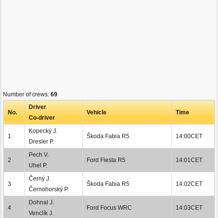
Number of crews:
69
Driver
No.
Vehicle
Time
Co-driver
Kopecký J.
1
Škoda Fabia R5
14:00CET
Dresler P.
Pech V.
2
Ford Fiesta R5
14:01CET
Uhel P.
Černý J.
3
Škoda Fabia R5
14:02CET
Černohorský P.
Dohnal J.
4
Ford Focus WRC
14:03CET
Venclík J.