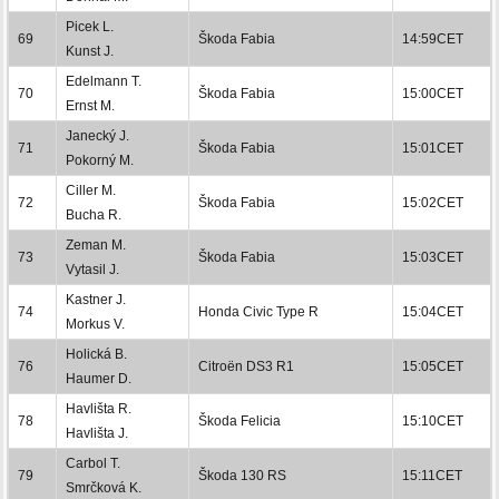
Picek L.
69
Škoda Fabia
14:59CET
Kunst J.
Edelmann T.
70
Škoda Fabia
15:00CET
Ernst M.
Janecký J.
71
Škoda Fabia
15:01CET
Pokorný M.
Ciller M.
72
Škoda Fabia
15:02CET
Bucha R.
Zeman M.
73
Škoda Fabia
15:03CET
Vytasil J.
Kastner J.
74
Honda Civic Type R
15:04CET
Morkus V.
Holická B.
76
Citroën DS3 R1
15:05CET
Haumer D.
Havlišta R.
78
Škoda Felicia
15:10CET
Havlišta J.
Carbol T.
79
Škoda 130 RS
15:11CET
Smrčková K.