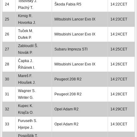
Tošovský J.
24
Škoda Fabia R5
14:22CET
Plachý T.
Kirnig R.
25
Mitsubishi Lancer Evo IX
14:23CET
Hovorka J.
Tuček M.
26
Mitsubishi Lancer Evo IX
14:24CET
Dufek P.
Zabloudil Š.
27
Subaru Impreza STI
14:25CET
Novák P.
Čapka J.
28
Mitsubishi Lancer Evo IX
14:26CET
Říhánek I.
Mareš F.
30
Peugeot 208 R2
14:27CET
Hloušek J.
Wagner S.
31
Peugeot 208 R2
14:28CET
Winter G.
Kupec K.
32
Opel Adam R2
14:29CET
Krajča O.
Furuseth S.
33
Opel Adam R2
14:30CET
Hjerpe J.
Pospíšilík T.