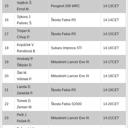
Vojtěch Š.
15
Peugeot 206 WRC
14:13CET
Ernst M.
Sýkora J.
16
Škoda Fabia R5
14:14CET
Palivec Š.
Trojan K.
17
Škoda Fabia R5
14:15CET
Chlup P.
Kopáček V.
18
Subaru Impreza STI
14:16CET
Rendlová B.
Hrobský P.
19
Mitsubishi Lancer Evo IX
14:17CET
Štěpán D.
Šikl M.
20
Mitsubishi Lancer Evo IX
14:18CET
Vilímek P.
Landa D.
21
Škoda Fabia R5
14:19CET
Zalabák P.
Tomek D.
22
Škoda Fabia S2000
14:20CET
Zeman M.
Pešl J.
23
Mitsubishi Lancer Evo IX
14:21CET
Pešek R.