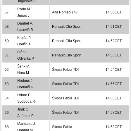
Jugasová K.
Rada M.
57
Alfa Romeo 147
14:50CET
Jugas J.
Daňhel V.
58
Renault Clio Sport
14:51CET
Lasevič R.
Krajča P.
60
Renault Clio Sport
14:52CET
Houšť J.
Frána L.
61
Renault Clio Sport
14:53CET
Odvárka P.
Šenk M.
62
Škoda Fabia TDI
14:54CET
Hora M.
Hodouš J.
63
Škoda Fabia TDI
14:55CET
Hodouš A.
Urban P.
64
Škoda Fabia TDI
14:56CET
Svoboda P.
Jirák O.
66
Škoda Fabia TDI
14:57CET
Adámek P.
Mandaus J.
68
Škoda Fabia
14:58CET
Dohnal M.