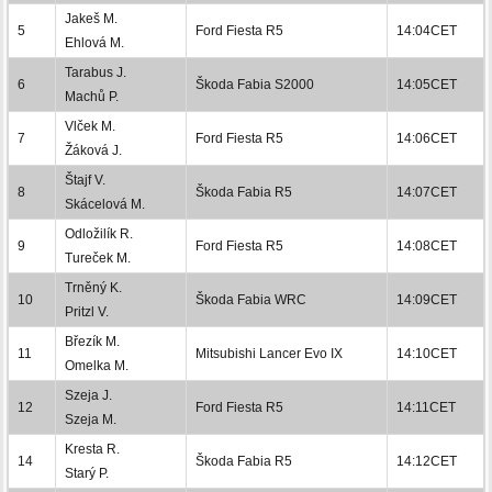
Jakeš M.
5
Ford Fiesta R5
14:04CET
Ehlová M.
Tarabus J.
6
Škoda Fabia S2000
14:05CET
Machů P.
Vlček M.
7
Ford Fiesta R5
14:06CET
Žáková J.
Štajf V.
8
Škoda Fabia R5
14:07CET
Skácelová M.
Odložilík R.
9
Ford Fiesta R5
14:08CET
Tureček M.
Trněný K.
10
Škoda Fabia WRC
14:09CET
Pritzl V.
Březík M.
11
Mitsubishi Lancer Evo IX
14:10CET
Omelka M.
Szeja J.
12
Ford Fiesta R5
14:11CET
Szeja M.
Kresta R.
14
Škoda Fabia R5
14:12CET
Starý P.