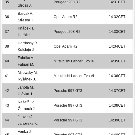
35
Peugeot 208 R2
14:31CET
Stross J.
Barčák A.
36
Opel Adam R2
14:32CET
Střeska T.
Knápek T.
37
Peugeot 208 R2
14:33CET
Horák I.
Hordossy R.
38
Opel Adam R2
14:34CET
Kulštejn J.
Fabrika A.
40
Mitsubishi Lancer Evo IX
14:35CET
Fabián M.
Milowský M.
41
Mitsubishi Lancer Evo VI
14:36CET
Ryšánek J.
Janota M.
42
Porsche 997 GT3
14:37CET
Hlávka J.
Nešetřil P.
43
Porsche 997 GT3
14:38CET
Černoch J.
Jirovec J.
44
Porsche 997 GT3
14:39CET
Janovská K.
Vonka J.
45
Porsche 997 GT3
14:40CET