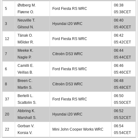
Østberg M.
06:38
5
Ford Fiesta RS WRC
Fløene O.
05:38CET
Neuville T.
06:40
3
Hyundai i20 WRC
Gilsoul N.
05:40CET
Tänak O.
06:42
12
Ford Fiesta RS WRC
Mõlder R.
05:42CET
Meeke K.
06:44
7
Citroën DS3 WRC
Nagle P.
05:44CET
Camilli E.
06:46
6
Ford Fiesta RS WRC
Veillas B.
05:46CET
Breen C.
06:48
8
Citroën DS3 WRC
Martin S.
05:48CET
Bertelli L.
06:50
37
Ford Fiesta RS WRC
Scattolin S.
05:50CET
Abbring K.
06:52
20
Hyundai i20 WRC
Marshall S.
05:52CET
Gorban V.
06:54
22
Mini John Cooper Works WRC
Korsia V.
05:54CET