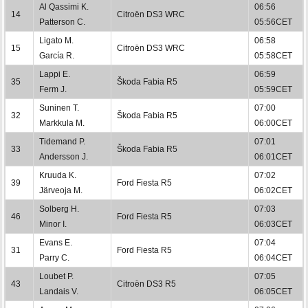
Al Qassimi K.
06:56
14
Citroën DS3 WRC
Patterson C.
05:56CET
Ligato M.
06:58
15
Citroën DS3 WRC
García R.
05:58CET
Lappi E.
06:59
35
Škoda Fabia R5
Ferm J.
05:59CET
Suninen T.
07:00
32
Škoda Fabia R5
Markkula M.
06:00CET
Tidemand P.
07:01
33
Škoda Fabia R5
Andersson J.
06:01CET
Kruuda K.
07:02
39
Ford Fiesta R5
Järveoja M.
06:02CET
Solberg H.
07:03
46
Ford Fiesta R5
Minor I.
06:03CET
Evans E.
07:04
31
Ford Fiesta R5
Parry C.
06:04CET
Loubet P.
07:05
43
Citroën DS3 R5
Landais V.
06:05CET