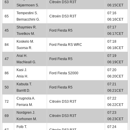
63
Citroën DS3 R3T
Skjærmoen S.
06:15CET
Tempestini S.
07:16
65
Citroën DS3 R3T
Bernacchini G.
06:16CET
Shaymiev R.
07:17
45
Ford Fiesta R5
Tsvetkov M.
06:17CET
Koskelo M.
07:18
84
Ford Fiesta RS WRC
Suorsa R.
06:18CET
Arai H.
07:19
47
Ford Fiesta R5
MacNeall G.
06:19CET
Kasi J.
07:20
86
Ford Fiesta S2000
Ania H.
06:20CET
Katsuta T.
07:21
50
Ford Fiesta R5
Barritt D.
06:21CET
Crugnola A.
07:22
72
Citroën DS3 R3T
Ferrara M.
06:22CET
Nordgren J.
07:23
69
Citroën DS3 R3T
Korhonen M.
06:23CET
Folb T.
07:24
67
Citroën DS3 R3T