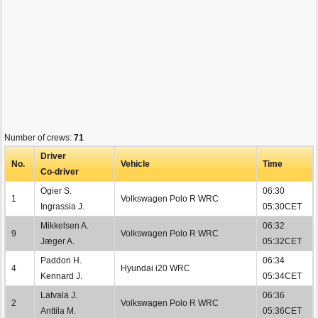
Number of crews:
71
Driver
No.
Vehicle
Time
Co-driver
Ogier S.
06:30
1
Volkswagen Polo R WRC
Ingrassia J.
05:30CET
Mikkelsen A.
06:32
9
Volkswagen Polo R WRC
Jæger A.
05:32CET
Paddon H.
06:34
4
Hyundai i20 WRC
Kennard J.
05:34CET
Latvala J.
06:36
2
Volkswagen Polo R WRC
Anttila M.
05:36CET