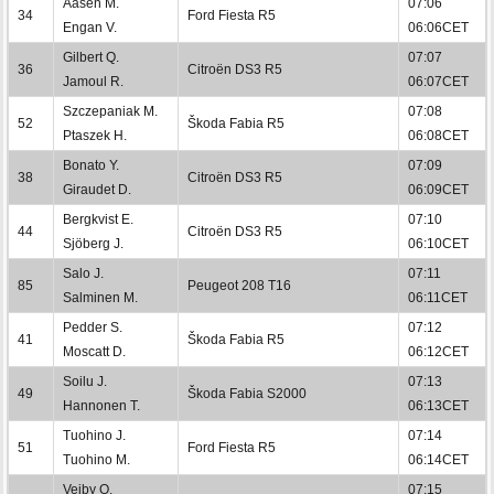
Aasen M.
07:06
34
Ford Fiesta R5
Engan V.
06:06CET
Gilbert Q.
07:07
36
Citroën DS3 R5
Jamoul R.
06:07CET
Szczepaniak M.
07:08
52
Škoda Fabia R5
Ptaszek H.
06:08CET
Bonato Y.
07:09
38
Citroën DS3 R5
Giraudet D.
06:09CET
Bergkvist E.
07:10
44
Citroën DS3 R5
Sjöberg J.
06:10CET
Salo J.
07:11
85
Peugeot 208 T16
Salminen M.
06:11CET
Pedder S.
07:12
41
Škoda Fabia R5
Moscatt D.
06:12CET
Soilu J.
07:13
49
Škoda Fabia S2000
Hannonen T.
06:13CET
Tuohino J.
07:14
51
Ford Fiesta R5
Tuohino M.
06:14CET
Veiby O.
07:15