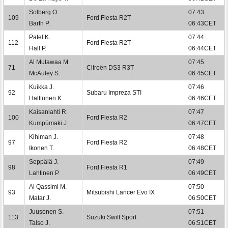
Solberg O.
07:43
109
Ford Fiesta R2T
Barth P.
06:43CET
Patel K.
07:44
112
Ford Fiesta R2T
Hall P.
06:44CET
Al Mutawaa M.
07:45
71
Citroën DS3 R3T
McAuley S.
06:45CET
Kuikka J.
07:46
92
Subaru Impreza STI
Halttunen K.
06:46CET
Kaisanlahti R.
07:47
100
Ford Fiesta R2
Kumpümaki J.
06:47CET
Kihlman J.
07:48
97
Ford Fiesta R2
Ikonen T.
06:48CET
Seppälä J.
07:49
98
Ford Fiesta R1
Lahtinen P.
06:49CET
Al Qassimi M.
07:50
93
Mitsubishi Lancer Evo IX
Matar J.
06:50CET
Juusonen S.
07:51
113
Suzuki Swift Sport
Talso J.
06:51CET