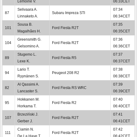
Lemoine V.
06:33CET
Selivaara A.
07:34
87
Subaru Impreza STI
Linnaketo A.
06:34CET
Sousa B.
07:35
101
Ford Fiesta R2T
Magalhães H.
06:35CET
Greensmith G.
07:36
104
Ford Fiesta R2T
Gelsomino A.
06:36CET
Stugemo L.
07:37
89
Ford Fiesta R5
Lexe K.
06:37CET
Lario T.
07:38
94
Peugeot 208 R2
Ryynänen S.
06:38CET
Al Qassimi A.
07:39
82
Ford Fiesta RS WRC
Lancaster S.
06:39CET
Hokkanen M.
07:40
95
Ford Fiesta R2
Horkama T.
06:40CET
Brzeziński J.
07:41
107
Ford Fiesta R2T
Gerber J.
06:41CET
Ciamin N.
07:42
111
Ford Fiesta R2T
De La Haye T.
06:42CET