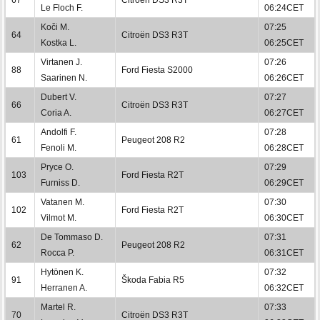
Le Floch F.
06:24CET
Koči M.
07:25
64
Citroën DS3 R3T
Kostka L.
06:25CET
Virtanen J.
07:26
88
Ford Fiesta S2000
Saarinen N.
06:26CET
Dubert V.
07:27
66
Citroën DS3 R3T
Coria A.
06:27CET
Andolfi F.
07:28
61
Peugeot 208 R2
Fenoli M.
06:28CET
Pryce O.
07:29
103
Ford Fiesta R2T
Furniss D.
06:29CET
Vatanen M.
07:30
102
Ford Fiesta R2T
Vilmot M.
06:30CET
De Tommaso D.
07:31
62
Peugeot 208 R2
Rocca P.
06:31CET
Hytönen K.
07:32
91
Škoda Fabia R5
Herranen A.
06:32CET
Martel R.
07:33
70
Citroën DS3 R3T