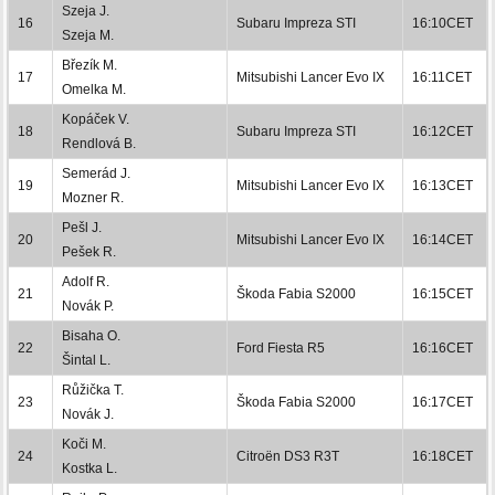
Szeja J.
16
Subaru Impreza STI
16:10CET
Szeja M.
Březík M.
17
Mitsubishi Lancer Evo IX
16:11CET
Omelka M.
Kopáček V.
18
Subaru Impreza STI
16:12CET
Rendlová B.
Semerád J.
19
Mitsubishi Lancer Evo IX
16:13CET
Mozner R.
Pešl J.
20
Mitsubishi Lancer Evo IX
16:14CET
Pešek R.
Adolf R.
21
Škoda Fabia S2000
16:15CET
Novák P.
Bisaha O.
22
Ford Fiesta R5
16:16CET
Šintal L.
Růžička T.
23
Škoda Fabia S2000
16:17CET
Novák J.
Koči M.
24
Citroën DS3 R3T
16:18CET
Kostka L.