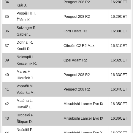
34
Peugeot 208 R2
16:28CET
Král J.
Pospíšilík T.
35
Peugeot 208 R2
16:29CET
Žáček K.
Sulzinger R.
36
Ford Fiesta R2
16:30CET
Gäbler J.
Dohnal R.
37
Citroën C2 R2 Max
16:31CET
Kouřil R.
Nekvapil L.
39
Opel Adam R2
16:32CET
Koscelník R.
Mareš F.
40
Peugeot 208 R2
16:33CET
Hloušek J.
Vopatřil M.
41
Peugeot 208 R2
16:34CET
Večerka M.
Matěna L.
42
Mitsubishi Lancer Evo IX
16:35CET
Hlaváč L.
Hrobský P.
43
Mitsubishi Lancer Evo IX
16:36CET
Štěpán D.
Nešetřil P.
44
Mitsubishi Lancer Evo X
16:37CET