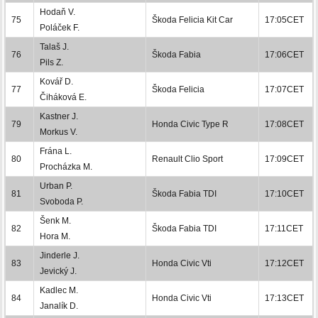
Hodaň V.
75
Škoda Felicia Kit Car
17:05CET
Poláček F.
Talaš J.
76
Škoda Fabia
17:06CET
Pils Z.
Kovář D.
77
Škoda Felicia
17:07CET
Čiháková E.
Kastner J.
79
Honda Civic Type R
17:08CET
Morkus V.
Frána L.
80
Renault Clio Sport
17:09CET
Procházka M.
Urban P.
81
Škoda Fabia TDI
17:10CET
Svoboda P.
Šenk M.
82
Škoda Fabia TDI
17:11CET
Hora M.
Jinderle J.
83
Honda Civic Vti
17:12CET
Jevický J.
Kadlec M.
84
Honda Civic Vti
17:13CET
Janalík D.