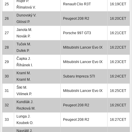
Rujbr P.
25
Renault Clio R3T
16:19CET
Římalová V.
Dunovský V.
26
Peugeot 208 R2
16:20CET
Glössl P.
Janota M.
27
Porsche 997 GT3
16:21CET
Novák P.
Tuček M.
28
Mitsubishi Lancer Evo IX
16:22CET
Dufek P.
Čapka J.
29
Mitsubishi Lancer Evo IX
16:23CET
Říhánek I.
Kraml M.
30
Subaru Impreza STI
16:24CET
Kraml M.
Šikl M.
31
Mitsubishi Lancer Evo IX
16:25CET
Vilímek P.
Kundlák J.
32
Peugeot 208 R2
16:26CET
Rezková M.
Lunga J.
33
Peugeot 208 R2
16:27CET
Koubek O.
Navrátil J.