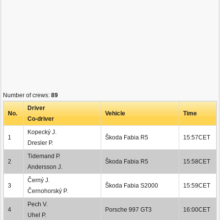
Number of crews:
89
Driver
No.
Vehicle
Time
Co-driver
Kopecký J.
1
Škoda Fabia R5
15:57CET
Dresler P.
Tidemand P.
2
Škoda Fabia R5
15:58CET
Andersson J.
Černý J.
3
Škoda Fabia S2000
15:59CET
Černohorský P.
Pech V.
4
Porsche 997 GT3
16:00CET
Uhel P.