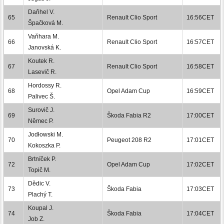
Daňhel V.
65
Renault Clio Sport
16:56CET
Špačková M.
Vaňhara M.
66
Renault Clio Sport
16:57CET
Janovská K.
Koutek R.
67
Renault Clio Sport
16:58CET
Lasevič R.
Hordossy R.
68
Opel Adam Cup
16:59CET
Palivec Š.
Surovič J.
69
Škoda Fabia R2
17:00CET
Němec P.
Jodłowski M.
70
Peugeot 208 R2
17:01CET
Kokoszka P.
Brtníček P.
72
Opel Adam Cup
17:02CET
Topič M.
Dědic V.
73
Škoda Fabia
17:03CET
Plachý T.
Koupal J.
74
Škoda Fabia
17:04CET
Job Z.