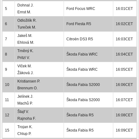
Dohnal J.
5
Ford Focus WRC
16:01CET
Ernst M.
Odložilík R.
6
Ford Fiesta R5
16:02CET
Tureček M.
Jakeš M.
7
Citroën DS3 R5
16:03CET
Ehlová M.
Trněný K.
8
Škoda Fabia WRC
16:04CET
Pritzl V.
Vlček M.
9
Škoda Fabia WRC
16:05CET
Žáková J.
Kristiansen P.
10
Škoda Fabia S2000
16:06CET
Brennum O.
Jelínek J.
11
Škoda Fabia S2000
16:07CET
Machů P.
Štajf V.
12
Škoda Fabia R5
16:08CET
Rajnoha F.
Trojan K.
15
Škoda Fabia R5
16:09CET
Chlup P.