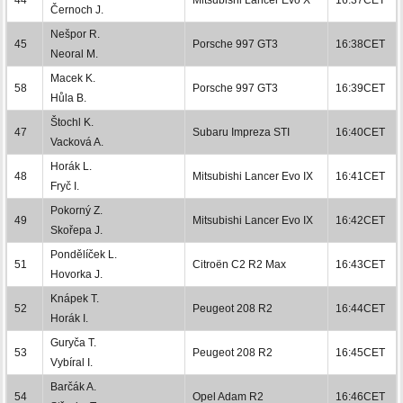
Černoch J.
Nešpor R.
45
Porsche 997 GT3
16:38CET
Neoral M.
Macek K.
58
Porsche 997 GT3
16:39CET
Hůla B.
Štochl K.
47
Subaru Impreza STI
16:40CET
Vacková A.
Horák L.
48
Mitsubishi Lancer Evo IX
16:41CET
Fryč I.
Pokorný Z.
49
Mitsubishi Lancer Evo IX
16:42CET
Skořepa J.
Pondělíček L.
51
Citroën C2 R2 Max
16:43CET
Hovorka J.
Knápek T.
52
Peugeot 208 R2
16:44CET
Horák I.
Guryča T.
53
Peugeot 208 R2
16:45CET
Vybíral I.
Barčák A.
54
Opel Adam R2
16:46CET