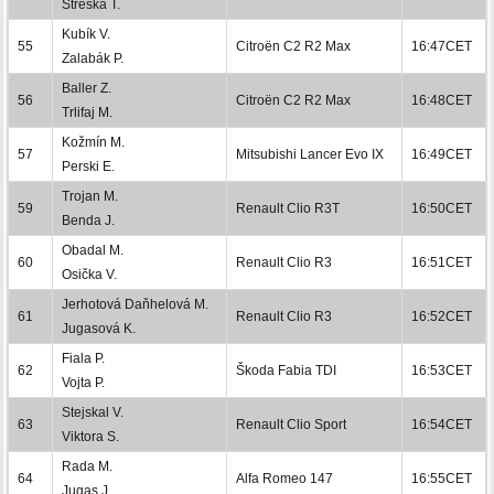
Střeska T.
Kubík V.
55
Citroën C2 R2 Max
16:47CET
Zalabák P.
Baller Z.
56
Citroën C2 R2 Max
16:48CET
Trlifaj M.
Kožmín M.
57
Mitsubishi Lancer Evo IX
16:49CET
Perski E.
Trojan M.
59
Renault Clio R3T
16:50CET
Benda J.
Obadal M.
60
Renault Clio R3
16:51CET
Osička V.
Jerhotová Daňhelová M.
61
Renault Clio R3
16:52CET
Jugasová K.
Fiala P.
62
Škoda Fabia TDI
16:53CET
Vojta P.
Stejskal V.
63
Renault Clio Sport
16:54CET
Viktora S.
Rada M.
64
Alfa Romeo 147
16:55CET
Jugas J.