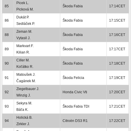
Picek L.
85
Škoda Fabia
17:14CET
Picková M.
Dukát P.
86
Škoda Fabia
17:15CET
Sedláček P.
Zeman M.
88
Škoda Fabia
17:16CET
Vytasil J.
Markvart F.
89
Škoda Fabia
17:17CET
Kilian R.
Ciller M.
90
Škoda Fabia
17:18CET
Koťátko R.
Matoušek J.
91
Škoda Felicia
17:19CET
Čagánek M.
Ziegelbauer J.
92
Honda Civic Vti
17:20CET
Winzig J.
Sekyra M.
93
Škoda Fabia TDI
17:21CET
Báťa K.
Holická B.
94
Citroën DS3 R1
17:22CET
Zirkler J.