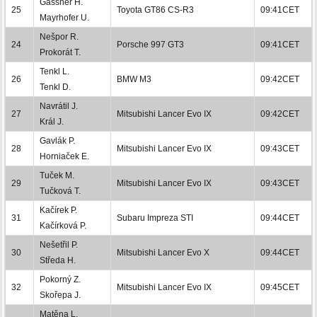
Gassner H.
25
Toyota GT86 CS-R3
09:41CET
Mayrhofer U.
Nešpor R.
24
Porsche 997 GT3
09:41CET
Prokorát T.
Tenkl L.
26
BMW M3
09:42CET
Tenkl D.
Navrátil J.
27
Mitsubishi Lancer Evo IX
09:42CET
Král J.
Gavlák P.
28
Mitsubishi Lancer Evo IX
09:43CET
Horniaček E.
Tuček M.
29
Mitsubishi Lancer Evo IX
09:43CET
Tučková T.
Kačírek P.
31
Subaru Impreza STI
09:44CET
Kačírková P.
Nešetřil P.
30
Mitsubishi Lancer Evo X
09:44CET
Středa H.
Pokorný Z.
32
Mitsubishi Lancer Evo IX
09:45CET
Skořepa J.
Matěna L.