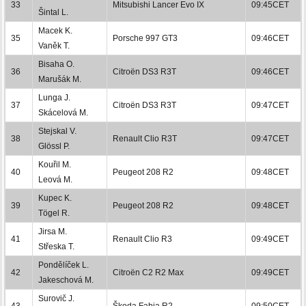
33
Mitsubishi Lancer Evo IX
09:45CET
Šintal L.
Macek K.
35
Porsche 997 GT3
09:46CET
Vaněk T.
Bisaha O.
36
Citroën DS3 R3T
09:46CET
Marušák M.
Lunga J.
37
Citroën DS3 R3T
09:47CET
Skácelová M.
Stejskal V.
38
Renault Clio R3T
09:47CET
Glössl P.
Kouřil M.
40
Peugeot 208 R2
09:48CET
Leová M.
Kupec K.
39
Peugeot 208 R2
09:48CET
Tögel R.
Jirsa M.
41
Renault Clio R3
09:49CET
Střeska T.
Pondělíček L.
42
Citroën C2 R2 Max
09:49CET
Jakeschová M.
Surovič J.
43
Škoda Fabia R2
09:50CET