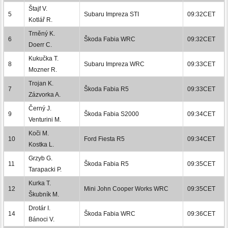
Štajf V.
5
Subaru Impreza STI
09:32CET
Kotlář R.
Trněný K.
6
Škoda Fabia WRC
09:32CET
Doerr C.
Kukučka T.
8
Subaru Impreza WRC
09:33CET
Mozner R.
Trojan K.
7
Škoda Fabia R5
09:33CET
Zázvorka A.
Černý J.
9
Škoda Fabia S2000
09:34CET
Venturini M.
Koči M.
10
Ford Fiesta R5
09:34CET
Kostka L.
Grzyb G.
11
Škoda Fabia R5
09:35CET
Tarapacki P.
Kurka T.
12
Mini John Cooper Works WRC
09:35CET
Škubník M.
Drotár I.
14
Škoda Fabia WRC
09:36CET
Bánoci V.