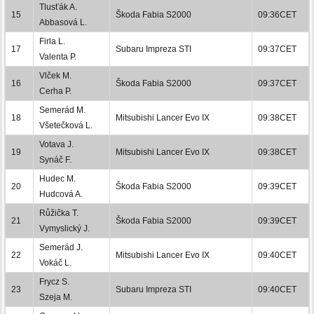
Tlusťák A.
15
Škoda Fabia S2000
09:36CET
Abbasová L.
Firla L.
17
Subaru Impreza STI
09:37CET
Valenta P.
Vlček M.
16
Škoda Fabia S2000
09:37CET
Cerha P.
Semerád M.
18
Mitsubishi Lancer Evo IX
09:38CET
Všetečková L.
Votava J.
19
Mitsubishi Lancer Evo IX
09:38CET
Synáč F.
Hudec M.
20
Škoda Fabia S2000
09:39CET
Hudcová A.
Růžička T.
21
Škoda Fabia S2000
09:39CET
Vymyslický J.
Semerád J.
22
Mitsubishi Lancer Evo IX
09:40CET
Vokáč L.
Frycz S.
23
Subaru Impreza STI
09:40CET
Szeja M.