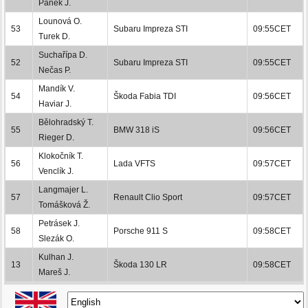
Pánek J.
Lounová O.
53
Subaru Impreza STI
09:55CET
Turek D.
Suchařípa D.
52
Subaru Impreza STI
09:55CET
Nečas P.
Mandík V.
54
Škoda Fabia TDI
09:56CET
Haviar J.
Bělohradský T.
55
BMW 318 iS
09:56CET
Rieger D.
Klokočník T.
56
Lada VFTS
09:57CET
Venclík J.
Langmajer L.
57
Renault Clio Sport
09:57CET
Tomášková Ž.
Petrásek J.
58
Porsche 911 S
09:58CET
Slezák O.
Kulhan J.
13
Škoda 130 LR
09:58CET
Mareš J.