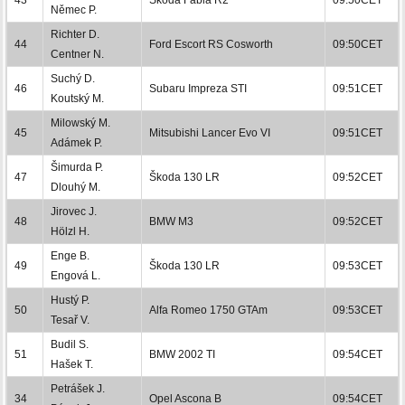
Němec P.
Richter D.
44
Ford Escort RS Cosworth
09:50CET
Centner N.
Suchý D.
46
Subaru Impreza STI
09:51CET
Koutský M.
Milowský M.
45
Mitsubishi Lancer Evo VI
09:51CET
Adámek P.
Šimurda P.
47
Škoda 130 LR
09:52CET
Dlouhý M.
Jirovec J.
48
BMW M3
09:52CET
Hölzl H.
Enge B.
49
Škoda 130 LR
09:53CET
Engová L.
Hustý P.
50
Alfa Romeo 1750 GTAm
09:53CET
Tesař V.
Budil S.
51
BMW 2002 TI
09:54CET
Hašek T.
Petrášek J.
34
Opel Ascona B
09:54CET