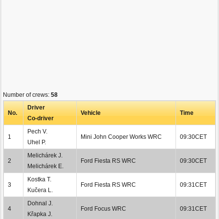
Number of crews:
58
Driver
No.
Vehicle
Time
Co-driver
Pech V.
1
Mini John Cooper Works WRC
09:30CET
Uhel P.
Melichárek J.
2
Ford Fiesta RS WRC
09:30CET
Melichárek E.
Kostka T.
3
Ford Fiesta RS WRC
09:31CET
Kučera L.
Dohnal J.
4
Ford Focus WRC
09:31CET
Křapka J.