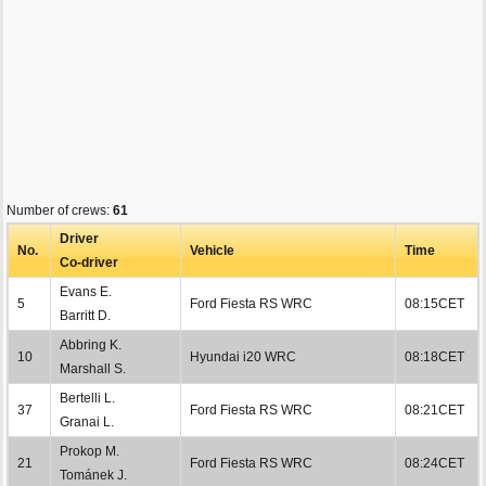
Number of crews:
61
Driver
No.
Vehicle
Time
Co-driver
Evans E.
5
Ford Fiesta RS WRC
08:15CET
Barritt D.
Abbring K.
10
Hyundai i20 WRC
08:18CET
Marshall S.
Bertelli L.
37
Ford Fiesta RS WRC
08:21CET
Granai L.
Prokop M.
21
Ford Fiesta RS WRC
08:24CET
Tománek J.