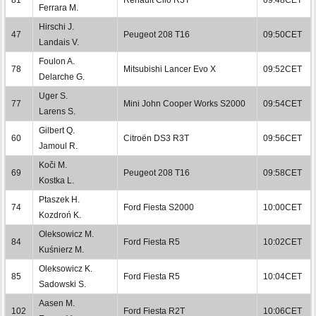
Ferrara M.
Hirschi J.
47
Peugeot 208 T16
09:50CET
Landais V.
Foulon A.
78
Mitsubishi Lancer Evo X
09:52CET
Delarche G.
Uger S.
77
Mini John Cooper Works S2000
09:54CET
Larens S.
Gilbert Q.
60
Citroën DS3 R3T
09:56CET
Jamoul R.
Koči M.
69
Peugeot 208 T16
09:58CET
Kostka L.
Ptaszek H.
74
Ford Fiesta S2000
10:00CET
Kozdroń K.
Oleksowicz M.
84
Ford Fiesta R5
10:02CET
Kuśnierz M.
Oleksowicz K.
85
Ford Fiesta R5
10:04CET
Sadowski S.
Aasen M.
102
Ford Fiesta R2T
10:06CET