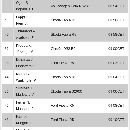
Ogier S.
1
Volkswagen Polo R WRC
08:54CET
Ingrassia J.
Lappi E.
43
Škoda Fabia R5
08:56CET
Ferm J.
Tidemand P.
40
Škoda Fabia R5
08:58CET
Axelsson E.
Kruuda K.
36
Citroën DS3 R5
09:00CET
Järveoja M.
Ketomaa J.
38
Ford Fiesta R5
09:02CET
Lindström K.
Kremer A.
44
Škoda Fabia R5
09:04CET
Winklhofer P.
Suninen T.
76
Škoda Fabia S2000
09:06CET
Markkula M.
Fuchs N.
41
Ford Fiesta R5
09:08CET
Mussano F.
Pärn S.
48
Ford Fiesta R5
09:10CET
Morgan J.