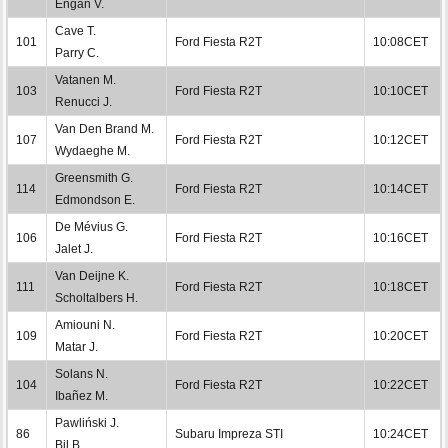
Engan V.
Cave T.
101
Ford Fiesta R2T
10:08CET
Parry C.
Vatanen M.
103
Ford Fiesta R2T
10:10CET
Renucci J.
Van Den Brand M.
107
Ford Fiesta R2T
10:12CET
Wydaeghe M.
Greensmith G.
114
Ford Fiesta R2T
10:14CET
Edmondson E.
De Mévius G.
106
Ford Fiesta R2T
10:16CET
Jalet J.
Van Deijne K.
111
Ford Fiesta R2T
10:18CET
Scholtalbers H.
Amiouni N.
109
Ford Fiesta R2T
10:20CET
Matar J.
Solans N.
104
Ford Fiesta R2T
10:22CET
Ibañez M.
Pawliński J.
86
Subaru Impreza STI
10:24CET
Bil B.