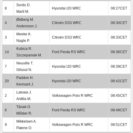
Sordo D.
8
Hyundai i20 WRC
08:27CET
Martí M.
Østberg M.
4
Citroën DS3 WRC
08:30CET
Andersson J.
Meeke K.
3
Citroën DS3 WRC
08:33CET
Nagle P.
Kubica R.
14
Ford Fiesta RS WRC
08:36CET
Szczepaniak M.
Neuville T.
7
Hyundai i20 WRC
08:39CET
Gilsoul N.
Paddon H.
20
Hyundai i20 WRC
08:42CET
Kennard J.
Latvala J.
2
Volkswagen Polo R WRC
08:45CET
Anttila M.
Tänak O.
6
Ford Fiesta RS WRC
08:48CET
Mõlder R.
Mikkelsen A.
9
Volkswagen Polo R WRC
08:51CET
Fløene O.