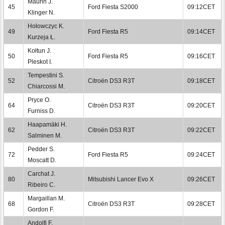
Maurin J.
45
Ford Fiesta S2000
09:12CET
Klinger N.
Hołowczyc K.
49
Ford Fiesta R5
09:14CET
Kurzeja Ł.
Kołtun J.
50
Ford Fiesta R5
09:16CET
Pleskot I.
Tempestini S.
52
Citroën DS3 R3T
09:18CET
Chiarcossi M.
Pryce O.
64
Citroën DS3 R3T
09:20CET
Furniss D.
Haapamäki H.
62
Citroën DS3 R3T
09:22CET
Salminen M.
Pedder S.
72
Ford Fiesta R5
09:24CET
Moscatt D.
Carchat J.
80
Mitsubishi Lancer Evo X
09:26CET
Ribeiro C.
Margaillan M.
68
Citroën DS3 R3T
09:28CET
Gordon F.
Andolfi F.