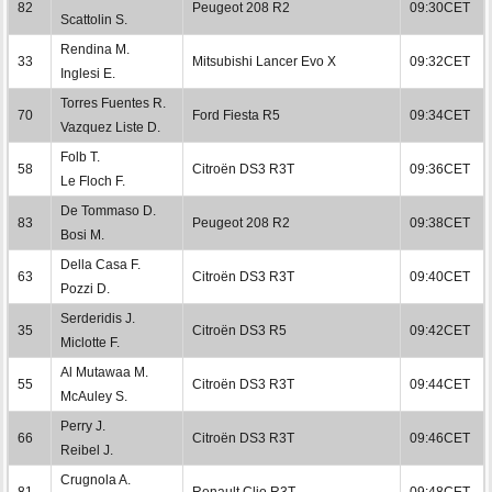
82
Peugeot 208 R2
09:30CET
Scattolin S.
Rendina M.
33
Mitsubishi Lancer Evo X
09:32CET
Inglesi E.
Torres Fuentes R.
70
Ford Fiesta R5
09:34CET
Vazquez Liste D.
Folb T.
58
Citroën DS3 R3T
09:36CET
Le Floch F.
De Tommaso D.
83
Peugeot 208 R2
09:38CET
Bosi M.
Della Casa F.
63
Citroën DS3 R3T
09:40CET
Pozzi D.
Serderidis J.
35
Citroën DS3 R5
09:42CET
Miclotte F.
Al Mutawaa M.
55
Citroën DS3 R3T
09:44CET
McAuley S.
Perry J.
66
Citroën DS3 R3T
09:46CET
Reibel J.
Crugnola A.
81
Renault Clio R3T
09:48CET