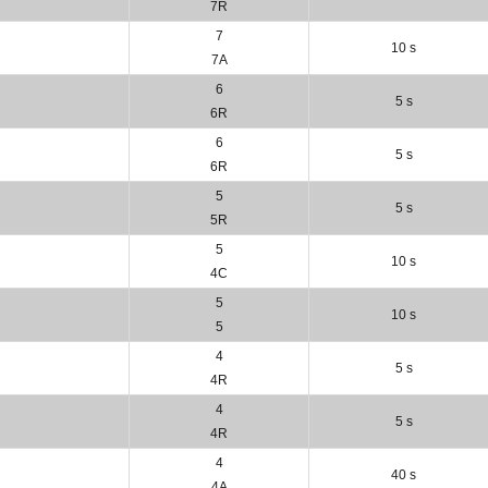
7R
7
10 s
7A
6
5 s
6R
6
5 s
6R
5
5 s
5R
5
10 s
4C
5
10 s
5
4
5 s
4R
4
5 s
4R
4
40 s
4A