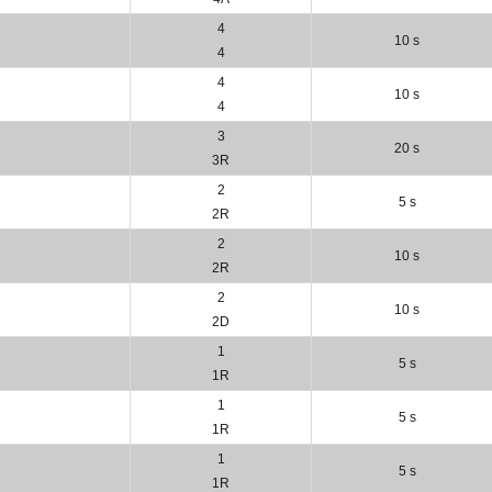
4
10 s
4
4
10 s
4
3
20 s
3R
2
5 s
2R
2
10 s
2R
2
10 s
2D
1
5 s
1R
1
5 s
1R
1
5 s
1R