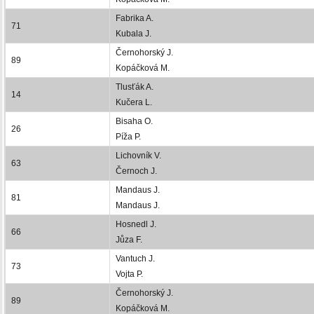
Fabrika A.
71
Kubala J.
Černohorský J.
89
Kopáčková M.
Tlusťák A.
14
Kučera L.
Bisaha O.
26
Píža P.
Lichovník V.
63
Černoch J.
Mandaus J.
81
Mandaus J.
Hosnedl J.
66
Jůza F.
Vantuch J.
73
Vojta P.
Černohorský J.
89
Kopáčková M.