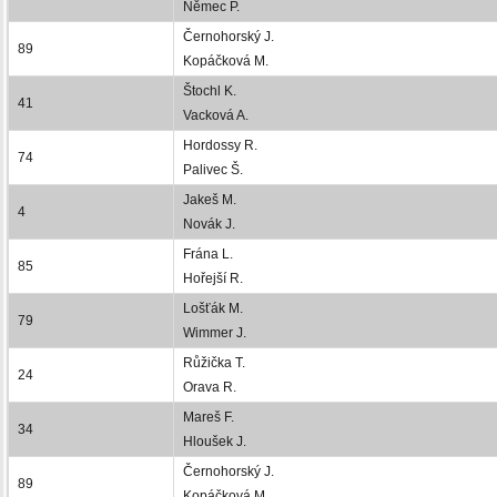
Němec P.
Černohorský J.
89
Kopáčková M.
Štochl K.
41
Vacková A.
Hordossy R.
74
Palivec Š.
Jakeš M.
4
Novák J.
Frána L.
85
Hořejší R.
Lošťák M.
79
Wimmer J.
Růžička T.
24
Orava R.
Mareš F.
34
Hloušek J.
Černohorský J.
89
Kopáčková M.