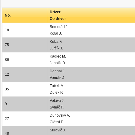
Driver
No.
Co-driver
Semerád J.
18
Kotál J.
Kuba F.
75
Jurčík J.
Kadlec M.
86
Janalík D.
Dohnal J.
12
Venclík J.
Tuček M.
35
Dufek P.
Votava J.
9
Synáč F.
Dunovský V.
27
Glössl P.
Surovič J.
48