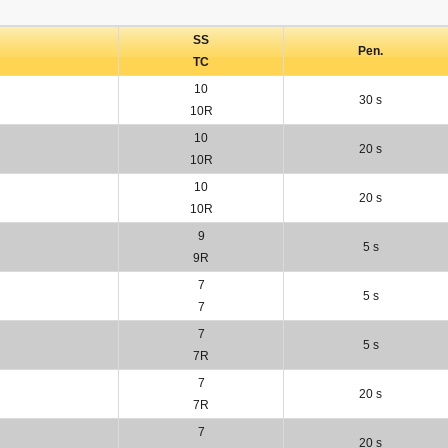
SS
Pen.
TC
10
30 s
10R
10
20 s
10R
10
20 s
10R
9
5 s
9R
7
5 s
7
7
5 s
7R
7
20 s
7R
7
20 s