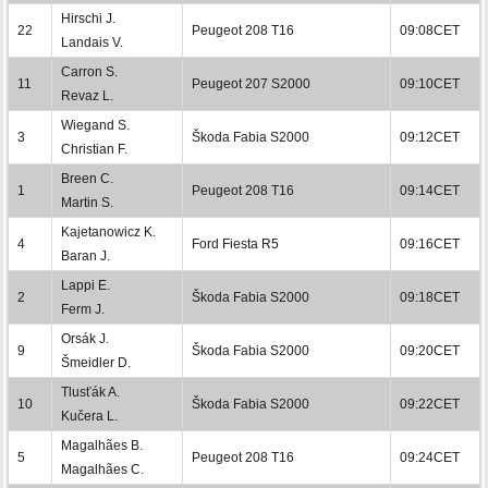
Hirschi J.
22
Peugeot 208 T16
09:08CET
Landais V.
Carron S.
11
Peugeot 207 S2000
09:10CET
Revaz L.
Wiegand S.
3
Škoda Fabia S2000
09:12CET
Christian F.
Breen C.
1
Peugeot 208 T16
09:14CET
Martin S.
Kajetanowicz K.
4
Ford Fiesta R5
09:16CET
Baran J.
Lappi E.
2
Škoda Fabia S2000
09:18CET
Ferm J.
Orsák J.
9
Škoda Fabia S2000
09:20CET
Šmeidler D.
Tlusťák A.
10
Škoda Fabia S2000
09:22CET
Kučera L.
Magalhães B.
5
Peugeot 208 T16
09:24CET
Magalhães C.