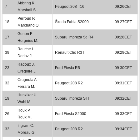
Abbring K.
7
Peugeot 208 T16
09:26CET
Marshall S.
Perroud P.
18
Škoda Fabia S2000
09:27CET
Marchand Q.
Gonon F.
17
Subaru Impreza Sti R4
09:28CET
Horgnies M.
Reuche L.
39
Renault Clio R3T
09:29CET
Deriaz J.
Radoux J.
23
Ford Fiesta R5
09:30CET
Gregoire J.
Crugnola A.
32
Peugeot 208 R2
09:31CET
Ferrara M.
Hunziker U.
19
Subaru Impreza STI
09:32CET
Wahl M.
Roux P.
26
Ford Fiesta S2000
09:33CET
Roux M.
Ingram C.
33
Peugeot 208 R2
09:34CET
Moreau G.