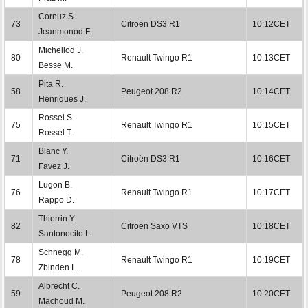
Cornuz S.
73
Citroën DS3 R1
10:12CET
Jeanmonod F.
Michellod J.
80
Renault Twingo R1
10:13CET
Besse M.
Pita R.
58
Peugeot 208 R2
10:14CET
Henriques J.
Rossel S.
75
Renault Twingo R1
10:15CET
Rossel T.
Blanc Y.
71
Citroën DS3 R1
10:16CET
Favez J.
Lugon B.
76
Renault Twingo R1
10:17CET
Rappo D.
Thierrin Y.
82
Citroën Saxo VTS
10:18CET
Santonocito L.
Schnegg M.
78
Renault Twingo R1
10:19CET
Zbinden L.
Albrecht C.
59
Peugeot 208 R2
10:20CET
Machoud M.