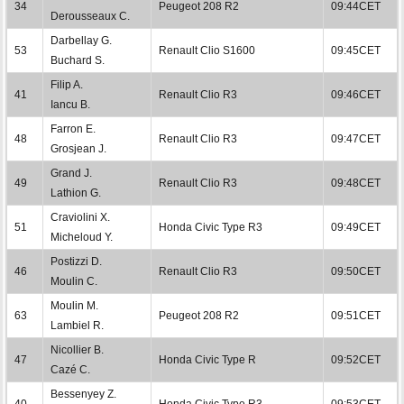
34
Peugeot 208 R2
09:44CET
Derousseaux C.
Darbellay G.
53
Renault Clio S1600
09:45CET
Buchard S.
Filip A.
41
Renault Clio R3
09:46CET
Iancu B.
Farron E.
48
Renault Clio R3
09:47CET
Grosjean J.
Grand J.
49
Renault Clio R3
09:48CET
Lathion G.
Craviolini X.
51
Honda Civic Type R3
09:49CET
Micheloud Y.
Postizzi D.
46
Renault Clio R3
09:50CET
Moulin C.
Moulin M.
63
Peugeot 208 R2
09:51CET
Lambiel R.
Nicollier B.
47
Honda Civic Type R
09:52CET
Cazé C.
Bessenyey Z.
40
Honda Civic Type R3
09:53CET