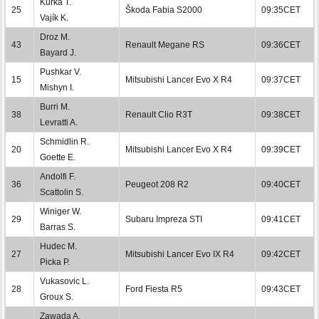
Kurka T.
25
Škoda Fabia S2000
09:35CET
Vajík K.
Droz M.
43
Renault Megane RS
09:36CET
Bayard J.
Pushkar V.
15
Mitsubishi Lancer Evo X R4
09:37CET
Mishyn I.
Burri M.
38
Renault Clio R3T
09:38CET
Levratti A.
Schmidlin R.
20
Mitsubishi Lancer Evo X R4
09:39CET
Goette E.
Andolfi F.
36
Peugeot 208 R2
09:40CET
Scattolin S.
Winiger W.
29
Subaru Impreza STI
09:41CET
Barras S.
Hudec M.
27
Mitsubishi Lancer Evo IX R4
09:42CET
Picka P.
Vukasovic L.
28
Ford Fiesta R5
09:43CET
Groux S.
Zawada A.