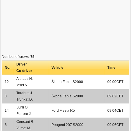
Number of crews:
75
Driver
No.
Vehicle
Time
Co-driver
Althaus N.
12
Škoda Fabia S2000
09:00CET
Ioset A.
Tarabus J.
8
Škoda Fabia S2000
09:02CET
Trunkát D.
Burri O.
14
Ford Fiesta R5
09:04CET
Ferrero J.
Consani R.
6
Peugeot 207 S2000
09:06CET
Vilmot M.