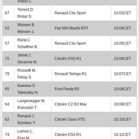
Villars C.
Torrent D.
67
Renault Clio Sport
10:03CET
Robyr D.
Wyssen B.
52
Fiat 500 Abarth R3T
10:04CET
Wyssen J.
Rerat J.
57
Renault Clio Sport
10:05CET
Schaffner B.
Jamet J.
70
Citroën DS3 R1
10:06CET
Secache M.
Rossetti M.
79
Renault Twingo R1
10:07CET
Fellay S.
Kawana S.
65
Ford Fiesta R2
10:08CET
Takeyabu H.
Langenegger M.
64
Citroën C2 R2 Max
10:09CET
Kränzlein T.
Renaud J.
62
Citroën Saxo VTS
10:10CET
Schriber Y.
Lamon L.
74
Citroën DS3 R1
10:11CET
Praz M.