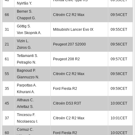
Nyirfás Y.
Berner S.
66
Citroën C2 R2 Max
09:54CET
Chappot G.
Göttig S.
31
Mitsubishi Lancer Evo IX
09:55CET
Von Skopnik A.
Vizin L.
21
Peugeot 207 S2000
09:56CET
Zsiros G.
Tettamanti S.
61
Peugeot 208 R2
09:57CET
Petraglio N.
Bagnoud P.
55
Citroën C2 R2 Max
09:58CET
Giannuzzo N.
Parpottas A.
35
Ford Fiesta R2
09:59CET
Kihurani A.
Althaus C.
45
Citroën DS3 R3T
10:00CET
Arlettaz S.
Tincescu F.
37
Citroën C2 R2 Max
10:01CET
Nicolaescu I.
Cornuz C.
60
Ford Fiesta R2
10:02CET