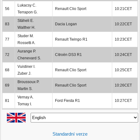
Lukacsy C.
56
Renault Clio Sport
10:21CET
Terrapon G.
Stäheli E.
83
Dacia Logan
10:22CET
Walther H.
Studer M.
77
Renault Twingo R1
10:23CET
Rossetti A.
Aurange P.
72
Citroën DS3 R1
10:24CET
Chenevard S.
Vuistiner I.
68
Renault Clio Sport
10:25CET
Zuber J.
Broussoux P.
69
Renault Clio Sport
10:26CET
Martin S.
Vernay A.
81
Ford Fiesta R1
10:27CET
Tornay I.
Standardní verze