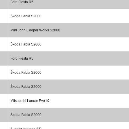
Ford Fiesta R5
Škoda Fabia S2000
Mini John Cooper Works S2000
Škoda Fabia S2000
Ford Fiesta R5
Škoda Fabia S2000
Škoda Fabia S2000
Mitsubishi Lancer Evo IX
Škoda Fabia S2000
Subaru Impreza STI