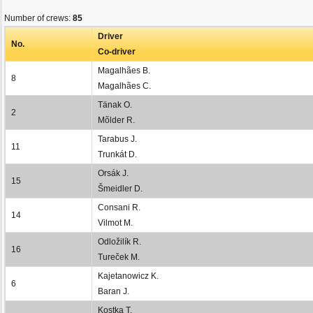
Number of crews:
85
Driver
No.
Co-driver
Magalhães B.
8
Magalhães C.
Tänak O.
2
Mõlder R.
Tarabus J.
11
Trunkát D.
Orsák J.
15
Šmeidler D.
Consani R.
14
Vilmot M.
Odložilík R.
16
Tureček M.
Kajetanowicz K.
6
Baran J.
Kostka T.