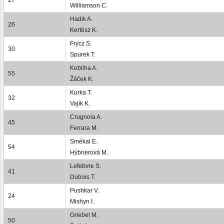
Williamson C.
Hadik A.
26
Kertész K.
Frycz S.
30
Spurek T.
Kobliha A.
55
Žáček K.
Kurka T.
32
Vajík K.
Crugnola A.
45
Ferrara M.
Smékal E.
54
Hýbnerová M.
Lefebvre S.
41
Dubois T.
Pushkar V.
24
Mishyn I.
Griebel M.
50