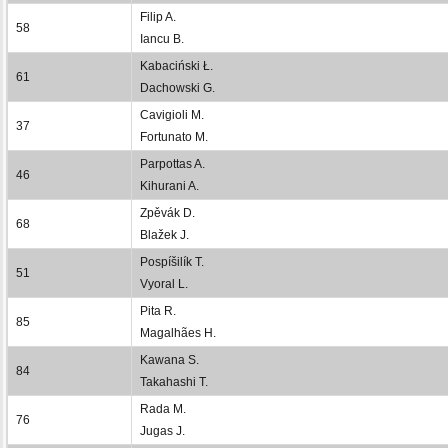
Filip A.
58
Iancu B.
Kabaciński Ł.
61
Dachowski G.
Cavigioli M.
37
Fortunato M.
Parpottas A.
46
Kihurani A.
Zpěvák D.
68
Blažek J.
Pospíšilík T.
51
Vyoral L.
Pita R.
85
Magalhães H.
Kawana S.
84
Takahashi T.
Rada M.
76
Jugas J.