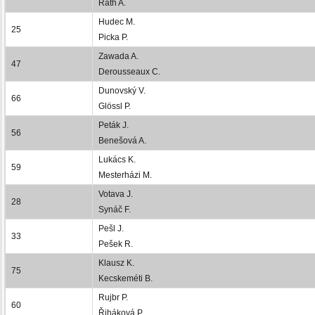
Rath A.
Hudec M.
25
Picka P.
Zawada A.
47
Derousseaux C.
Dunovský V.
66
Glössl P.
Peták J.
56
Benešová A.
Lukács K.
59
Mesterházi M.
Votava J.
28
Synáč F.
Pešl J.
33
Pešek R.
Klausz K.
75
Kecskeméti B.
Rujbr P.
60
Řiháková P.