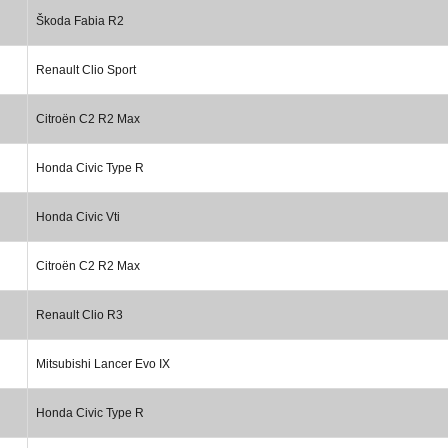
Škoda Fabia R2
Renault Clio Sport
Citroën C2 R2 Max
Honda Civic Type R
Honda Civic Vti
Citroën C2 R2 Max
Renault Clio R3
Mitsubishi Lancer Evo IX
Honda Civic Type R