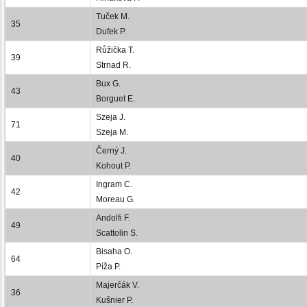
Tuček M.
35
Dufek P.
Růžička T.
39
Strnad R.
Bux G.
43
Borguet E.
Szeja J.
71
Szeja M.
Černý J.
40
Kohout P.
Ingram C.
42
Moreau G.
Andolfi F.
49
Scattolin S.
Bisaha O.
64
Píža P.
Majerčák V.
36
Kušnier P.