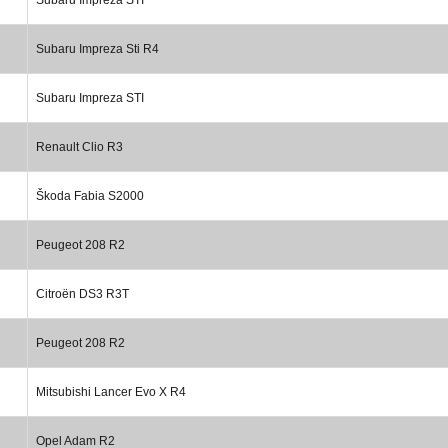
Subaru Impreza Sti R4
Subaru Impreza STI
Renault Clio R3
Škoda Fabia S2000
Peugeot 208 R2
Citroën DS3 R3T
Peugeot 208 R2
Mitsubishi Lancer Evo X R4
Opel Adam R2