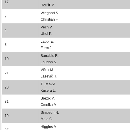
17
Houšť M.
Wiegand S.
7
Christian F.
Pech V.
4
Uhel P.
Lappi E.
3
Ferm J.
Barrable R.
10
Loudon S.
Vlček M.
21
Lasevič R.
Tlusťák A.
20
Kučera L.
Březík M.
31
Omelka M.
Simpson N.
19
Mole C.
Higgins M.
27