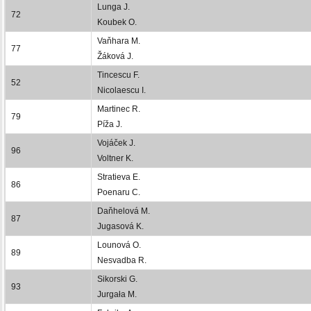
Lunga J.
72
Koubek O.
Vaňhara M.
77
Žáková J.
Tincescu F.
52
Nicolaescu I.
Martinec R.
79
Píža J.
Vojáček J.
96
Voltner K.
Stratieva E.
86
Poenaru C.
Daňhelová M.
87
Jugasová K.
Lounová O.
89
Nesvadba R.
Sikorski G.
93
Jurgała M.