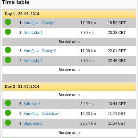
Time table
Day 1 - 20. 06. 2014
1
:
Kurdějov - Diváky 1
17.08 km
19:52 CET
2
:
Němčičky 1
7.79 km
20:38 CET
Service area
3
:
Kurdějov - Diváky 2
17.08 km
22:01 CET
4
:
Němčičky 2
7.79 km
22:48 CET
Service area
Day 2 - 21. 06. 2014
Service area
5
:
Bořetice 1
8.95 km
10:44 CET
6
:
Kurdějov - Nikolčice 1
16.63 km
11:24 CET
7
:
Starovice 1
22.74 km
11:54 CET
Service area