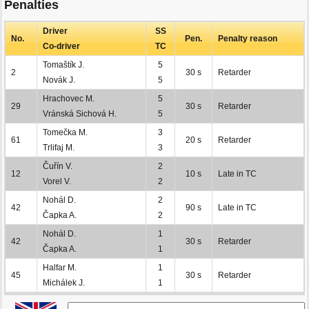
Penalties
Driver
SS
No.
Pen.
Penalty reason
Co-driver
TC
Tomaštík J.
5
2
30 s
Retarder
Novák J.
5
Hrachovec M.
5
29
30 s
Retarder
Vránská Sichová H.
5
Tomečka M.
3
61
20 s
Retarder
Trlifaj M.
3
Čuřín V.
2
12
10 s
Late in TC
Vorel V.
2
Nohál D.
2
42
90 s
Late in TC
Čapka A.
2
Nohál D.
1
42
30 s
Retarder
Čapka A.
1
Halfar M.
1
45
30 s
Retarder
Michálek J.
1