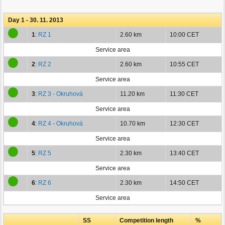
Day 1 - 30. 11. 2013
1
:
RZ 1
2.60 km
10:00 CET
Service area
2
:
RZ 2
2.60 km
10:55 CET
Service area
3
:
RZ 3 - Okruhová
11.20 km
11:30 CET
Service area
4
:
RZ 4 - Okruhová
10.70 km
12:30 CET
Service area
5
:
RZ 5
2.30 km
13:40 CET
Service area
6
:
RZ 6
2.30 km
14:50 CET
Service area
SS
Competition length
%