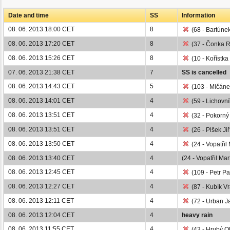
Date and time
SS
Information
08. 06. 2013 18:00 CET
8
(68 - Bartúne
08. 06. 2013 17:20 CET
8
(37 - Čonka Ro
08. 06. 2013 15:26 CET
8
(10 - Kořístka
07. 06. 2013 21:38 CET
7
SS is cancelled
08. 06. 2013 14:43 CET
5
(103 - Mičánek
08. 06. 2013 14:01 CET
4
(59 - Lichovní
08. 06. 2013 13:51 CET
4
(32 - Pokorný 
08. 06. 2013 13:51 CET
4
(26 - Plšek Ji
08. 06. 2013 13:50 CET
4
(24 - Vopatřil
08. 06. 2013 13:40 CET
4
(24 - Vopatřil Mar
08. 06. 2013 12:45 CET
4
(109 - Petr Pa
08. 06. 2013 12:27 CET
4
(87 - Kubík Vr
08. 06. 2013 12:11 CET
4
(72 - Urban Ja
08. 06. 2013 12:04 CET
4
heavy rain
08. 06. 2013 11:55 CET
4
(43 - Hrubý Ol