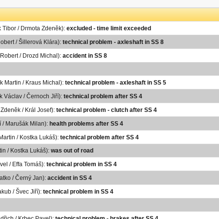
k Tibor / Drmota Zdeněk):
excluded - time limit exceeded
bert / Šillerová Klára):
technical problem - axleshaft in SS 8
 Robert / Drozd Michal):
accident in SS 8
 Martin / Kraus Michal):
technical problem - axleshaft in SS 5
k Václav / Černoch Jiří):
technical problem after SS 4
Zdeněk / Král Josef):
technical problem - clutch after SS 4
ří / Marušák Milan):
health problems after SS 4
 Martin / Kostka Lukáš):
technical problem after SS 4
tin / Kostka Lukáš):
was out of road
vel / Effa Tomáš):
technical problem in SS 4
atko / Černý Jan):
accident in SS 4
kub / Švec Jiří):
technical problem in SS 4
dřich / Krbec Pavel):
technical problem - brakes after SS 4