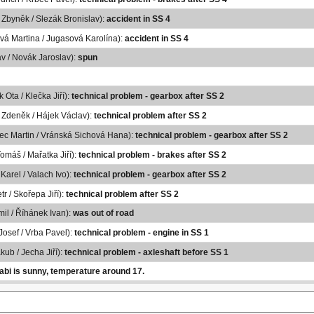
 Zbyněk / Slezák Bronislav):
accident in SS 4
vá Martina / Jugasová Karolína):
accident in SS 4
av / Novák Jaroslav):
spun
 Ota / Klečka Jiří):
technical problem - gearbox after SS 2
k Zdeněk / Hájek Václav):
technical problem after SS 2
ec Martin / Vránská Sichová Hana):
technical problem - gearbox after SS 2
omáš / Mařatka Jiří):
technical problem - brakes after SS 2
arel / Valach Ivo):
technical problem - gearbox after SS 2
tr / Skořepa Jiří):
technical problem after SS 2
mil / Říhánek Ivan):
was out of road
Josef / Vrba Pavel):
technical problem - engine in SS 1
kub / Jecha Jiří):
technical problem - axleshaft before SS 1
abi is sunny, temperature around 17.