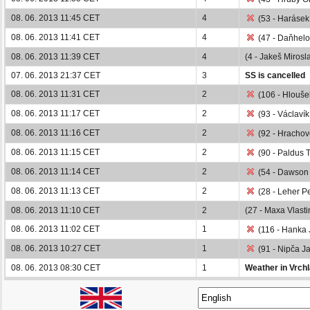
08. 06. 2013 11:45 CET
4
(53 - Harásek
08. 06. 2013 11:41 CET
4
(47 - Daňhelo
08. 06. 2013 11:39 CET
4
(4 - Jakeš Mirosl
07. 06. 2013 21:37 CET
3
SS is cancelled
08. 06. 2013 11:31 CET
2
(106 - Hloušek
08. 06. 2013 11:17 CET
2
(93 - Václaví
08. 06. 2013 11:16 CET
2
(92 - Hrachov
08. 06. 2013 11:15 CET
2
(90 - Paldus T
08. 06. 2013 11:14 CET
2
(54 - Dawson K
08. 06. 2013 11:13 CET
2
(28 - Leher Pe
08. 06. 2013 11:10 CET
2
(27 - Maxa Vlasti
08. 06. 2013 11:02 CET
1
(116 - Hanka 
08. 06. 2013 10:27 CET
1
(91 - Nipča Ja
08. 06. 2013 08:30 CET
1
Weather in Vrchl