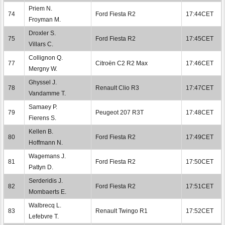
Priem N.
74
Ford Fiesta R2
17:44CET
Froyman M.
Droxler S.
75
Ford Fiesta R2
17:45CET
Villars C.
Collignon Q.
77
Citroën C2 R2 Max
17:46CET
Mergny W.
Ghyssel J.
78
Renault Clio R3
17:47CET
Vandamme T.
Samaey P.
79
Peugeot 207 R3T
17:48CET
Fierens S.
Kellen B.
80
Ford Fiesta R2
17:49CET
Hoffmann N.
Wagemans J.
81
Ford Fiesta R2
17:50CET
Pattyn D.
Serderidis J.
82
Ford Fiesta R2
17:51CET
Mombaerts E.
Walbrecq L.
83
Renault Twingo R1
17:52CET
Lefebvre T.