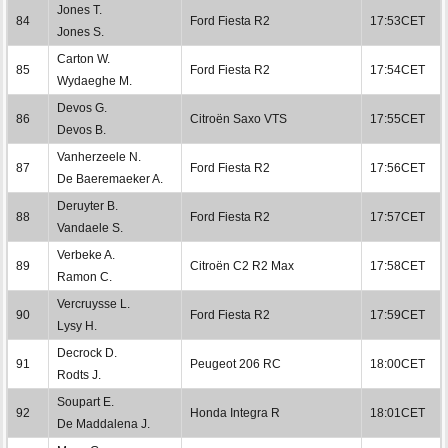
Jones T.
84
Ford Fiesta R2
17:53CET
Jones S.
Carton W.
85
Ford Fiesta R2
17:54CET
Wydaeghe M.
Devos G.
86
Citroën Saxo VTS
17:55CET
Devos B.
Vanherzeele N.
87
Ford Fiesta R2
17:56CET
De Baeremaeker A.
Deruyter B.
88
Ford Fiesta R2
17:57CET
Vandaele S.
Verbeke A.
89
Citroën C2 R2 Max
17:58CET
Ramon C.
Vercruysse L.
90
Ford Fiesta R2
17:59CET
Lysy H.
Decrock D.
91
Peugeot 206 RC
18:00CET
Rodts J.
Soupart E.
92
Honda Integra R
18:01CET
De Maddalena J.