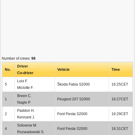
Number of crews:
98
Driver
No.
Vehicle
Time
Co-driver
Loix F.
5
Škoda Fabia S2000
16:25CET
Miclotte F.
Breen C.
1
Peugeot 207 S2000
16:27CET
Nagle P.
Paddon H.
2
Ford Fiesta S2000
16:29CET
Kennard J.
Sołowow M.
4
Ford Fiesta S2000
16:31CET
Rozwadowski S.