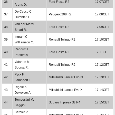
36
Ford Fiesta R2
17:07CET
Arens D.
De Cecco C.
37
Peugeot 208 R2
17:08CET
Humblet J.
Van der Marel T.
38
Ford Fiesta R2
17:09CET
Smart R.
Ingram C.
39
Renault Twingo R2
17:10CET
Williamson C.
Radoux T.
40
Ford Fiesta R2
17:11CET
Peeters A.
Vatanen M.
41
Renault Twingo R2
17:12CET
Suorsa R.
Pyck F.
42
Mitsubishi Lancer Evo IX
17:13CET
Lampaert I.
Rigole K.
43
Mitsubishi Lancer Evo X
17:14CET
Dekeyser A.
Tempestini M.
44
Subaru Impreza Sti R4
17:15CET
Baggio L.
Barbier P.
45
Mitsubishi Lancer Evo IX
17:16CET