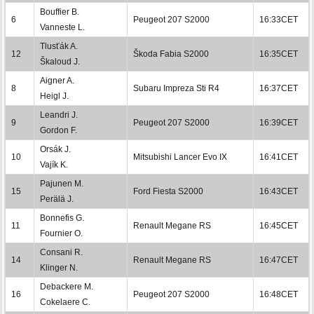
Bouffier B.
6
Peugeot 207 S2000
16:33CET
Vanneste L.
Tlusťák A.
12
Škoda Fabia S2000
16:35CET
Škaloud J.
Aigner A.
8
Subaru Impreza Sti R4
16:37CET
Heigl J.
Leandri J.
9
Peugeot 207 S2000
16:39CET
Gordon F.
Orsák J.
10
Mitsubishi Lancer Evo IX
16:41CET
Vajík K.
Pajunen M.
15
Ford Fiesta S2000
16:43CET
Perälä J.
Bonnefis G.
11
Renault Megane RS
16:45CET
Fournier O.
Consani R.
14
Renault Megane RS
16:47CET
Klinger N.
Debackere M.
16
Peugeot 207 S2000
16:48CET
Cokelaere C.