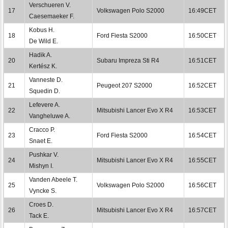
Verschueren V.
17
Volkswagen Polo S2000
16:49CET
Caesemaeker F.
Kobus H.
18
Ford Fiesta S2000
16:50CET
De Wild E.
Hadik A.
20
Subaru Impreza Sti R4
16:51CET
Kertész K.
Vanneste D.
21
Peugeot 207 S2000
16:52CET
Squedin D.
Lefevere A.
22
Mitsubishi Lancer Evo X R4
16:53CET
Vangheluwe A.
Cracco P.
23
Ford Fiesta S2000
16:54CET
Snaet E.
Pushkar V.
24
Mitsubishi Lancer Evo X R4
16:55CET
Mishyn I.
Vanden Abeele T.
25
Volkswagen Polo S2000
16:56CET
Vyncke S.
Croes D.
26
Mitsubishi Lancer Evo X R4
16:57CET
Tack E.