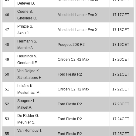
Defever D.
Coene B.
46
Mitsubishi Lancer Evo X
17:17CET
Ghekiere O.
Prinzie S.
47
Mitsubishi Lancer Evo X
17:18CET
Azou J.
Hermann S.
48
Peugeot 208 R2
17:19CET
Maraite A.
Heuninck V.
49
Citroën C2 R2 Max
17:20CET
Geerlandt F.
Van Deijne K.
50
Ford Fiesta R2
17:21CET
Scholtalbers H.
Lukács K.
51
Citroën C2 R2 Max
17:22CET
Mesterházi M.
Sougnez L.
52
Ford Fiesta R2
17:23CET
Mawet A.
De Ridder G.
53
Ford Fiesta R2
17:24CET
Meunier S.
Van Rompuy T.
55
Ford Fiesta R2
17:25CET