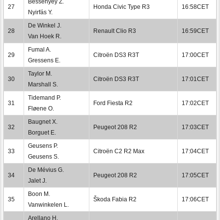
Bessenyey Z.
27
Honda Civic Type R3
16:58CET
Nyirfás Y.
De Winkel J.
28
Renault Clio R3
16:59CET
Van Hoek R.
Fumal A.
29
Citroën DS3 R3T
17:00CET
Gressens E.
Taylor M.
30
Citroën DS3 R3T
17:01CET
Marshall S.
Tidemand P.
31
Ford Fiesta R2
17:02CET
Fløene O.
Baugnet X.
32
Peugeot 208 R2
17:03CET
Borguet E.
Geusens P.
33
Citroën C2 R2 Max
17:04CET
Geusens S.
De Mévius G.
34
Peugeot 208 R2
17:05CET
Jalet J.
Boon M.
35
Škoda Fabia R2
17:06CET
Vanwinkelen L.
Arellano H.