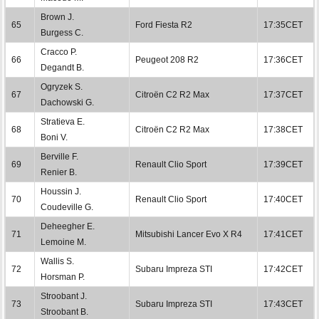
Brown J.
65
Ford Fiesta R2
17:35CET
Burgess C.
Cracco P.
66
Peugeot 208 R2
17:36CET
Degandt B.
Ogryzek S.
67
Citroën C2 R2 Max
17:37CET
Dachowski G.
Stratieva E.
68
Citroën C2 R2 Max
17:38CET
Boni V.
Berville F.
69
Renault Clio Sport
17:39CET
Renier B.
Houssin J.
70
Renault Clio Sport
17:40CET
Coudeville G.
Deheegher E.
71
Mitsubishi Lancer Evo X R4
17:41CET
Lemoine M.
Wallis S.
72
Subaru Impreza STI
17:42CET
Horsman P.
Stroobant J.
73
Subaru Impreza STI
17:43CET
Stroobant B.