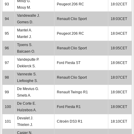
Mouy G.
93
Peugeot 206 RC
18:02CET
Mouy M.
Vandewalle J.
94
Renault Clio Sport
18:03CET
Gomes D.
Mantel A.
95
Peugeot 206 RC
18:04CET
Mantel J.
Tjoens S.
96
Renault Clio Sport
18:05CET
Balcaen O.
Vandeputte P.
97
Ford Fiesta ST
18:06CET
Deklerck S.
Vanneste S.
98
Renault Clio Sport
18:07CET
Liefooghe S.
De Mevius G.
99
Renault Twingo R1
18:08CET
Smets A.
De Corte E.
100
Ford Fiesta R1
18:09CET
Hulzebos A.
Devalet J.
101
Citroën DS3 R1
18:10CET
Thielen J.
Casier N.