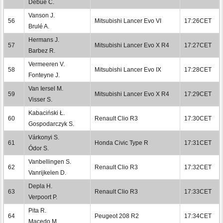
Debue C.
Vanson J.
56
Mitsubishi Lancer Evo VI
17:26CET
Brulé A.
Hermans J.
57
Mitsubishi Lancer Evo X R4
17:27CET
Barbez R.
Vermeeren V.
58
Mitsubishi Lancer Evo IX
17:28CET
Fonteyne J.
Van Iersel M.
59
Mitsubishi Lancer Evo X R4
17:29CET
Visser S.
Kabaciński Ł.
60
Renault Clio R3
17:30CET
Gospodarczyk S.
Várkonyi S.
61
Honda Civic Type R
17:31CET
Ódor S.
Vanbellingen S.
62
Renault Clio R3
17:32CET
Vanrijkelen D.
Depla H.
63
Renault Clio R3
17:33CET
Verpoort P.
Pita R.
64
Peugeot 208 R2
17:34CET
Macedo M.