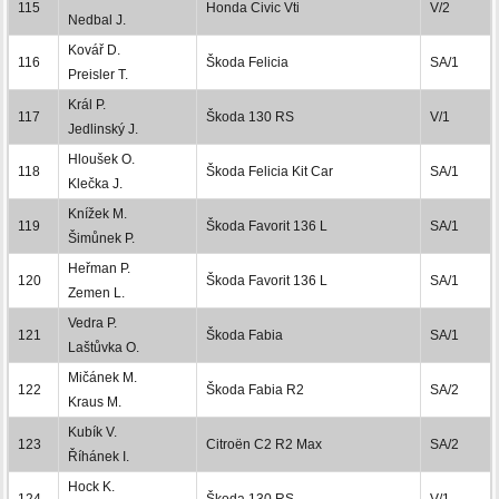
115
Honda Civic Vti
V/2
Nedbal J.
Kovář D.
116
Škoda Felicia
SA/1
Preisler T.
Král P.
117
Škoda 130 RS
V/1
Jedlinský J.
Hloušek O.
118
Škoda Felicia Kit Car
SA/1
Klečka J.
Knížek M.
119
Škoda Favorit 136 L
SA/1
Šimůnek P.
Heřman P.
120
Škoda Favorit 136 L
SA/1
Zemen L.
Vedra P.
121
Škoda Fabia
SA/1
Laštůvka O.
Mičánek M.
122
Škoda Fabia R2
SA/2
Kraus M.
Kubík V.
123
Citroën C2 R2 Max
SA/2
Říhánek I.
Hock K.
124
Škoda 130 RS
V/1