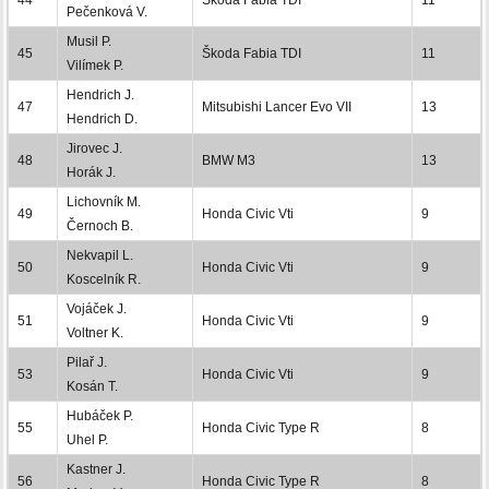
Pečenková V.
Musil P.
45
Škoda Fabia TDI
11
Vilímek P.
Hendrich J.
47
Mitsubishi Lancer Evo VII
13
Hendrich D.
Jirovec J.
48
BMW M3
13
Horák J.
Lichovník M.
49
Honda Civic Vti
9
Černoch B.
Nekvapil L.
50
Honda Civic Vti
9
Koscelník R.
Vojáček J.
51
Honda Civic Vti
9
Voltner K.
Pilař J.
53
Honda Civic Vti
9
Kosán T.
Hubáček P.
55
Honda Civic Type R
8
Uhel P.
Kastner J.
56
Honda Civic Type R
8