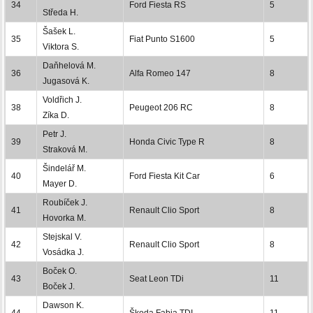
34
Ford Fiesta RS
5
Středa H.
Šašek L.
35
Fiat Punto S1600
5
Viktora S.
Daňhelová M.
36
Alfa Romeo 147
8
Jugasová K.
Voldřich J.
38
Peugeot 206 RC
8
Zíka D.
Petr J.
39
Honda Civic Type R
8
Straková M.
Šindelář M.
40
Ford Fiesta Kit Car
6
Mayer D.
Roubíček J.
41
Renault Clio Sport
8
Hovorka M.
Stejskal V.
42
Renault Clio Sport
8
Vosádka J.
Boček O.
43
Seat Leon TDi
11
Boček J.
Dawson K.
44
Škoda Fabia TDI
11