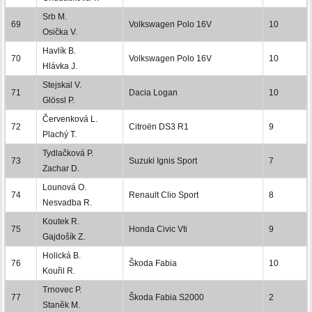
Srb M.
69
Volkswagen Polo 16V
10
Osička V.
Havlík B.
70
Volkswagen Polo 16V
10
Hlávka J.
Stejskal V.
71
Dacia Logan
10
Glössl P.
Červenková L.
72
Citroën DS3 R1
9
Plachý T.
Tydlačková P.
73
Suzuki Ignis Sport
7
Zachar D.
Lounová O.
74
Renault Clio Sport
8
Nesvadba R.
Koutek R.
75
Honda Civic Vti
9
Gajdošík Z.
Holická B.
76
Škoda Fabia
10
Kouřil R.
Trnovec P.
77
Škoda Fabia S2000
2
Staněk M.