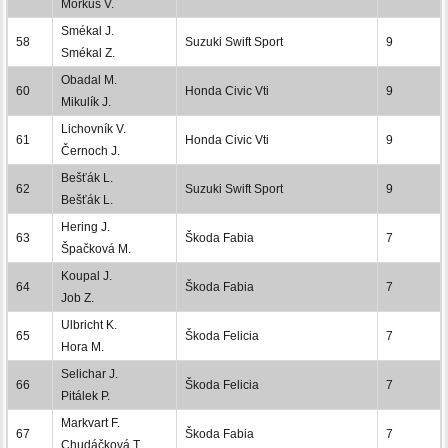
Morkus V.
Smékal J.
58
Suzuki Swift Sport
9
Smékal Z.
Obadal M.
60
Honda Civic Vti
9
Mikulík J.
Lichovník V.
61
Honda Civic Vti
9
Černoch J.
Bešťák L.
62
Suzuki Swift Sport
9
Bešťák L.
Hering J.
63
Škoda Fabia
7
Špačková M.
Koupal J.
64
Škoda Fabia
7
Job Z.
Ulbricht K.
65
Škoda Felicia
7
Hora M.
Selichar J.
66
Škoda Felicia
7
Pitálek P.
Markvart F.
67
Škoda Fabia
7
Chudáčková T.