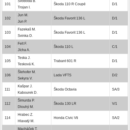
Svoboda B.
101
Škoda 110 R Coupé
D/1
Trojan I.
Jun M.
102
Škoda Favorit 136 L
D/1
Jun P.
Fazekaš M.
103
Škoda Favorit 136 L
D/1
Svinka D.
Felt F.
104
Škoda 110 L
C/1
Jícha A.
Teska J.
105
Trabant 601 R
D/1
Tesková K.
Šlehofer M.
106
Lada VFTS
D/2
Sekyra V.
Kašpar J.
111
Škoda Octavia
SA/3
Kabourek D.
Šimurda P.
112
Škoda 130 LR
V/1
Dlouhý M.
Hrabec Z.
114
Honda Civic Vti
SA/2
Hlavatý M.
Macháček T.