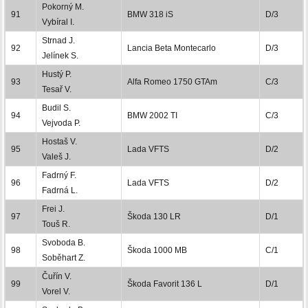
Pokorný M.
91
BMW 318 iS
D/3
Vybíral I.
Strnad J.
92
Lancia Beta Montecarlo
D/3
Jelínek S.
Hustý P.
93
Alfa Romeo 1750 GTAm
C/3
Tesař V.
Budil S.
94
BMW 2002 TI
C/3
Vejvoda P.
Hostaš V.
95
Lada VFTS
D/2
Valeš J.
Fadrný F.
96
Lada VFTS
D/2
Fadrná L.
Frei J.
97
Škoda 130 LR
D/1
Touš R.
Svoboda B.
98
Škoda 1000 MB
C/1
Soběhart Z.
Čuřín V.
99
Škoda Favorit 136 L
D/1
Vorel V.