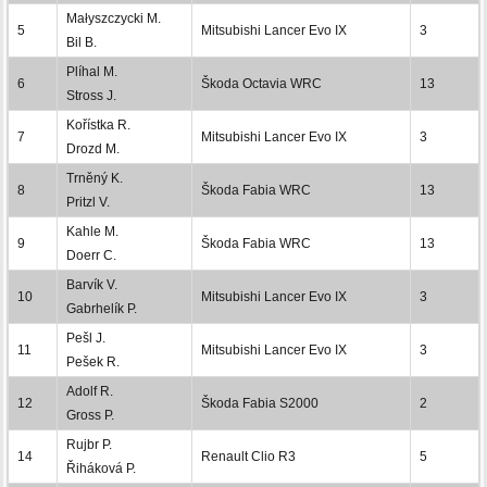
Małyszczycki M.
5
Mitsubishi Lancer Evo IX
3
Bil B.
Plíhal M.
6
Škoda Octavia WRC
13
Stross J.
Kořístka R.
7
Mitsubishi Lancer Evo IX
3
Drozd M.
Trněný K.
8
Škoda Fabia WRC
13
Pritzl V.
Kahle M.
9
Škoda Fabia WRC
13
Doerr C.
Barvík V.
10
Mitsubishi Lancer Evo IX
3
Gabrhelík P.
Pešl J.
11
Mitsubishi Lancer Evo IX
3
Pešek R.
Adolf R.
12
Škoda Fabia S2000
2
Gross P.
Rujbr P.
14
Renault Clio R3
5
Řiháková P.