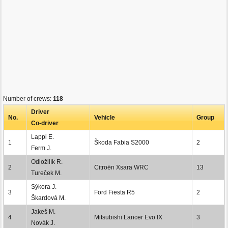
Number of crews:
118
Driver
No.
Vehicle
Group
Co-driver
Lappi E.
1
Škoda Fabia S2000
2
Ferm J.
Odložilík R.
2
Citroën Xsara WRC
13
Tureček M.
Sýkora J.
3
Ford Fiesta R5
2
Škardová M.
Jakeš M.
4
Mitsubishi Lancer Evo IX
3
Novák J.