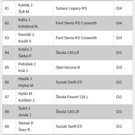
Kalista J.
81
Subaru Legacy RS
D/4
Šofr M.
Káňa J.
82
Ford Sierra RS Cosworth
D/4
Kalistová M.
Navrátil J.
83
Ford Sierra RS Cosworth
D/4
Kouřil V.
Krejča J.
84
Škoda 130 LR
D/1
Šárka P.
Petrášek J.
85
Opel Ascona B
D/3
Král J.
Hladík J.
86
Suzuki Swift GTi
D/1
Hejhal M.
Hylán M.
87
Škoda Favorit 136 L
D/1
Kulštejn J.
Šubrt J.
88
Škoda 130 LR
D/1
Jonák J.
Steiner P.
89
Suzuki Swift GTi
D/1
Švec R.