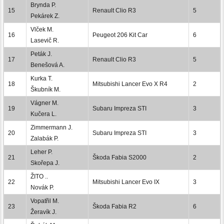
Brynda P.
15
Renault Clio R3
5
Pekárek Z.
Vlček M.
16
Peugeot 206 Kit Car
6
Lasevič R.
Peták J.
17
Renault Clio R3
5
Benešová A.
Kurka T.
18
Mitsubishi Lancer Evo X R4
2
Škubník M.
Vágner M.
19
Subaru Impreza STI
3
Kučera L.
Zimmermann J.
20
Subaru Impreza STI
3
Zalabák P.
Leher P.
21
Škoda Fabia S2000
2
Skořepa J.
ŽITO ..
22
Mitsubishi Lancer Evo IX
3
Novák P.
Vopatřil M.
23
Škoda Fabia R2
6
Žeravík J.