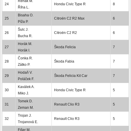
Řehák M.
24
Honda Civic Type R
8
Říha L.
Bisaha O.
25
Citroën C2 R2 Max
6
Píža P.
Šulc J.
26
Citroën C2 R2
6
Bucha R.
Horák M.
27
Škoda Felicia
7
Horák I.
Čonka R.
28
Škoda Fabia
7
Zátko P.
Hodaň V.
29
Škoda Felicia Kit Car
7
Poláček F.
Kaválek A.
30
Honda Civic Type R
5
Miko J.
Tomek D.
31
Renault Clio R3
5
Zeman M.
Trojan J.
32
Renault Clio R3
5
Trojanová E.
Fišer M.