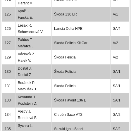
Harant M.
Kynčl J.
125
Škoda 130 LR
V/1
Farská E.
Lešák R.
126
Lancia Delta HPE
SA/4
Schovancová V.
Paldus T.
127
Škoda Felicia Kit Car
V/2
Mařatka J.
Václavík Z.
129
Škoda Felicia
V/2
Hájek V.
Dostál J.
130
Škoda Felicia
SA/1
Dostál Z.
Beránek P.
131
Škoda Felicia
SA/1
Matoušek J.
Kovanda J.
133
Škoda Favorit 136 L
SA/1
Poplštein D.
Vostrý J.
134
Citroën Saxo VTS
SA/2
Rendlová B.
Sychra L.
135
Suzuki Ignis Sport
SA/2