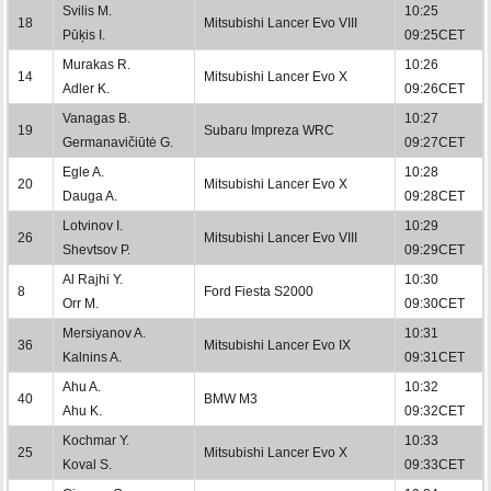
Svilis M.
10:25
18
Mitsubishi Lancer Evo VIII
Pūķis I.
09:25CET
Murakas R.
10:26
14
Mitsubishi Lancer Evo X
Adler K.
09:26CET
Vanagas B.
10:27
19
Subaru Impreza WRC
Germanavičiūtė G.
09:27CET
Egle A.
10:28
20
Mitsubishi Lancer Evo X
Dauga A.
09:28CET
Lotvinov I.
10:29
26
Mitsubishi Lancer Evo VIII
Shevtsov P.
09:29CET
Al Rajhi Y.
10:30
8
Ford Fiesta S2000
Orr M.
09:30CET
Mersiyanov A.
10:31
36
Mitsubishi Lancer Evo IX
Kalnins A.
09:31CET
Ahu A.
10:32
40
BMW M3
Ahu K.
09:32CET
Kochmar Y.
10:33
25
Mitsubishi Lancer Evo X
Koval S.
09:33CET