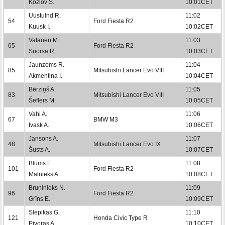
Kozlov S.
10:01CET
Uustulnd R.
11:02
54
Ford Fiesta R2
Kuusk I.
10:02CET
Vatanen M.
11:03
65
Ford Fiesta R2
Suorsa R.
10:03CET
Jaunzems R.
11:04
85
Mitsubishi Lancer Evo VIII
Akmentina I.
10:04CET
Bērziņš A.
11:05
83
Mitsubishi Lancer Evo VIII
Šeflers M.
10:05CET
Vahi A.
11:06
67
BMW M3
Ivask A.
10:06CET
Jansons A.
11:07
48
Mitsubishi Lancer Evo IX
Šusts A.
10:07CET
Blūms E.
11:08
101
Ford Fiesta R2
Mālnieks A.
10:08CET
Bruņinieks N.
11:09
96
Ford Fiesta R2
Grīns E.
10:09CET
Slepikas G.
11:10
121
Honda Civic Type R
Pivoras A.
10:10CET