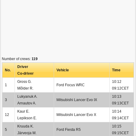
Number of crews:
119
Driver
No.
Vehicle
Time
Co-driver
Gross G.
10:12
1
Ford Focus WRC
Mõlder R.
09:12CET
Lukyanuk A.
10:13
3
Mitsubishi Lancer Evo IX
Arnautov A.
09:13CET
Kaur E.
10:14
12
Mitsubishi Lancer Evo X
Lepikson E.
09:14CET
Kruuda K.
10:15
5
Ford Fiesta R5
Järveoja M.
09:15CET