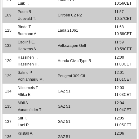
Luik T.
10:56CET
Poom R.
11:57
109
Citroën C2 R2
Udevald T.
10:57CET
Binde T.
11:58
125
Lada 21061
Bormane A.
10:58CET
Ozoliņš Ē.
11:59
132
Volkswagen Golf
Hanzens A.
10:59CET
Hassinen T.
12:00
120
Honda Civic Type R
Hassinen H.
11:00CET
Salmu P.
12:01
129
Peugeot 309 Gti
Pohjanharju M.
11:01CET
Niinemets T.
12:03
134
GAZ 51
Allika E.
11:03CET
Müil A.
12:04
135
GAZ 51
Vanamölder T.
11:04CET
Silt T.
12:05
137
GAZ 51
Loel R.
11:05CET
Kristall A.
12:06
136
GAZ 51