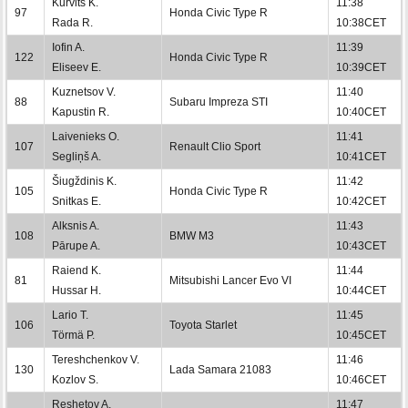
Kurvits K.
11:38
97
Honda Civic Type R
Rada R.
10:38CET
Iofin A.
11:39
122
Honda Civic Type R
Eliseev E.
10:39CET
Kuznetsov V.
11:40
88
Subaru Impreza STI
Kapustin R.
10:40CET
Laivenieks O.
11:41
107
Renault Clio Sport
Segliņš A.
10:41CET
Šiugždinis K.
11:42
105
Honda Civic Type R
Snitkas E.
10:42CET
Alksnis A.
11:43
108
BMW M3
Pārupe A.
10:43CET
Raiend K.
11:44
81
Mitsubishi Lancer Evo VI
Hussar H.
10:44CET
Lario T.
11:45
106
Toyota Starlet
Törmä P.
10:45CET
Tereshchenkov V.
11:46
130
Lada Samara 21083
Kozlov S.
10:46CET
Reshetov A.
11:47