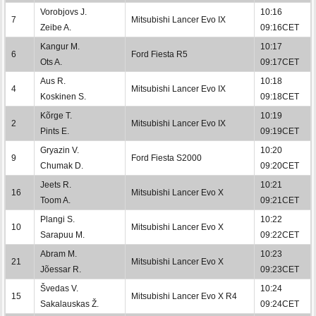
Vorobjovs J.
10:16
7
Mitsubishi Lancer Evo IX
Zeibe A.
09:16CET
Kangur M.
10:17
6
Ford Fiesta R5
Ots A.
09:17CET
Aus R.
10:18
4
Mitsubishi Lancer Evo IX
Koskinen S.
09:18CET
Kõrge T.
10:19
2
Mitsubishi Lancer Evo IX
Pints E.
09:19CET
Gryazin V.
10:20
9
Ford Fiesta S2000
Chumak D.
09:20CET
Jeets R.
10:21
16
Mitsubishi Lancer Evo X
Toom A.
09:21CET
Plangi S.
10:22
10
Mitsubishi Lancer Evo X
Sarapuu M.
09:22CET
Abram M.
10:23
21
Mitsubishi Lancer Evo X
Jõessar R.
09:23CET
Švedas V.
10:24
15
Mitsubishi Lancer Evo X R4
Sakalauskas Ž.
09:24CET