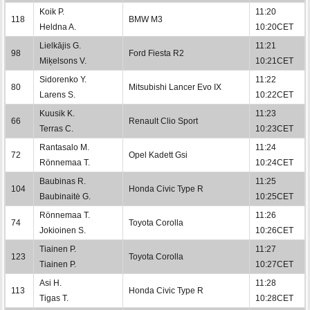
Koik P.
11:20
118
BMW M3
Heldna A.
10:20CET
Lielkājis G.
11:21
98
Ford Fiesta R2
Miķelsons V.
10:21CET
Sidorenko Y.
11:22
80
Mitsubishi Lancer Evo IX
Larens S.
10:22CET
Kuusik K.
11:23
66
Renault Clio Sport
Terras C.
10:23CET
Rantasalo M.
11:24
72
Opel Kadett Gsi
Rönnemaa T.
10:24CET
Baubinas R.
11:25
104
Honda Civic Type R
Baubinaitė G.
10:25CET
Rönnemaa T.
11:26
74
Toyota Corolla
Jokioinen S.
10:26CET
Tiainen P.
11:27
123
Toyota Corolla
Tiainen P.
10:27CET
Asi H.
11:28
113
Honda Civic Type R
Tigas T.
10:28CET