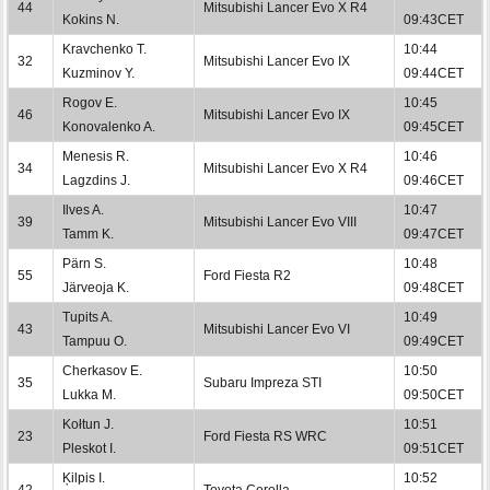
44
Mitsubishi Lancer Evo X R4
Kokins N.
09:43CET
Kravchenko T.
10:44
32
Mitsubishi Lancer Evo IX
Kuzminov Y.
09:44CET
Rogov E.
10:45
46
Mitsubishi Lancer Evo IX
Konovalenko A.
09:45CET
Menesis R.
10:46
34
Mitsubishi Lancer Evo X R4
Lagzdins J.
09:46CET
Ilves A.
10:47
39
Mitsubishi Lancer Evo VIII
Tamm K.
09:47CET
Pärn S.
10:48
55
Ford Fiesta R2
Järveoja K.
09:48CET
Tupits A.
10:49
43
Mitsubishi Lancer Evo VI
Tampuu O.
09:49CET
Cherkasov E.
10:50
35
Subaru Impreza STI
Lukka M.
09:50CET
Kołtun J.
10:51
23
Ford Fiesta RS WRC
Pleskot I.
09:51CET
Ķilpis I.
10:52
42
Toyota Corolla