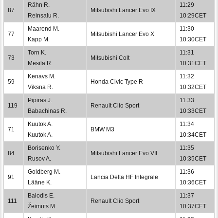
Rähn R.
11:29
87
Mitsubishi Lancer Evo IX
Reinsalu R.
10:29CET
Maarend M.
11:30
77
Mitsubishi Lancer Evo X
Kapp M.
10:30CET
Torn K.
11:31
73
Mitsubishi Colt
Mesila R.
10:31CET
Kenavs M.
11:32
59
Honda Civic Type R
Viksna R.
10:32CET
Pipiras J.
11:33
119
Renault Clio Sport
Babachinas R.
10:33CET
Kuutok A.
11:34
71
BMW M3
Kuutok A.
10:34CET
Borisenko Y.
11:35
84
Mitsubishi Lancer Evo VII
Rusov A.
10:35CET
Goldberg M.
11:36
91
Lancia Delta HF Integrale
Lääne K.
10:36CET
Balodis E.
11:37
111
Renault Clio Sport
Žeimuts M.
10:37CET