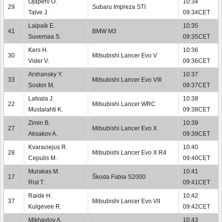
Ojaperv O.
10:34
29
Subaru Impreza STI
Talve J.
09:34CET
Laipaik E.
10:35
41
BMW M3
Suvemaa S.
09:35CET
Kers H.
10:36
30
Mitsubishi Lancer Evo V
Vider V.
09:36CET
Arshansky Y.
10:37
33
Mitsubishi Lancer Evo VIII
Soskin M.
09:37CET
Latvala J.
10:38
22
Mitsubishi Lancer WRC
Mustalahti K.
09:38CET
Zimin B.
10:39
27
Mitsubishi Lancer Evo X
Aksakov A.
09:39CET
Kvaraciejus R.
10:40
28
Mitsubishi Lancer Evo X R4
Cepulis M.
09:40CET
Murakas M.
10:41
17
Škoda Fabia S2000
Rist T.
09:41CET
Raide H.
10:42
37
Mitsubishi Lancer Evo VII
Kulgevee R.
09:42CET
Mikhaylov A.
10:43