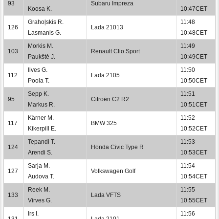
93
Subaru Impreza
Koosa K.
10:47CET
Grahoļskis R.
11:48
126
Lada 21013
Lasmanis G.
10:48CET
Morkis M.
11:49
103
Renault Clio Sport
Paukštė J.
10:49CET
Ilves G.
11:50
112
Lada 2105
Poola T.
10:50CET
Sepp K.
11:51
95
Citroën C2 R2
Markus R.
10:51CET
Kärner M.
11:52
117
BMW 325
Kikerpill E.
10:52CET
Tepandi T.
11:53
124
Honda Civic Type R
Arendi S.
10:53CET
Sarja M.
11:54
127
Volkswagen Golf
Audova T.
10:54CET
Reek M.
11:55
133
Lada VFTS
Virves G.
10:55CET
Irs I.
11:56
131
Lada 2101