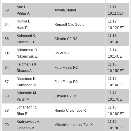
Soe L.
11:11
69
Toyota Starlet
Pihlas A.
10:11CET
Rühka I.
11:12
64
Renault Clio Sport
Hain P.
10:12CET
Kelement K.
11:13
56
Citroën C2 R2
Kasesalu T.
10:13CET
Nikonchuk D.
11:14
110
BMW M3
Nikonchuk E.
10:14CET
Feldmanis K.
11:15
94
Ford Fiesta R2
Štrauss A.
10:15CET
Nieminen N.
11:16
57
Ford Fiesta R2
Korhonen M.
10:16CET
Niinemäe M.
11:17
60
Citroën C2 R2
Valter M.
10:17CET
Johanson R.
11:18
63
Honda Civic Type R
Sher E.
10:18CET
Kudryavtsev A.
11:19
90
Mitsubishi Lancer Evo X
Gorlanov A.
10:19CET