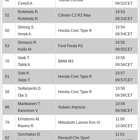
Ceriņš A.
09:52CET
Rohtmets R.
10:53
52
Citroën C2 R2 Max
Rohtmets R.
09:53CET
Siniorg S.
10:54
50
Honda Civic Type R
Arnek A.
09:54CET
Sirmacis R.
10:55
53
Ford Fiesta R2
Kulšs M.
09:55CET
Vask T.
10:56
70
BMW M3
Tatrik A.
09:56CET
Subi K.
10:57
51
Honda Civic Type R
Sepp T.
09:57CET
Sultanjants D.
10:58
58
Honda Civic Type R
Oja S.
09:58CET
Markkanen T.
10:59
86
Subaru Impreza
Kanninen V.
09:59CET
Ernstsons M.
11:00
79
Mitsubishi Lancer Evo VI
Ravins R.
10:00CET
Gorchakov D.
11:01
62
Renault Clio Sport