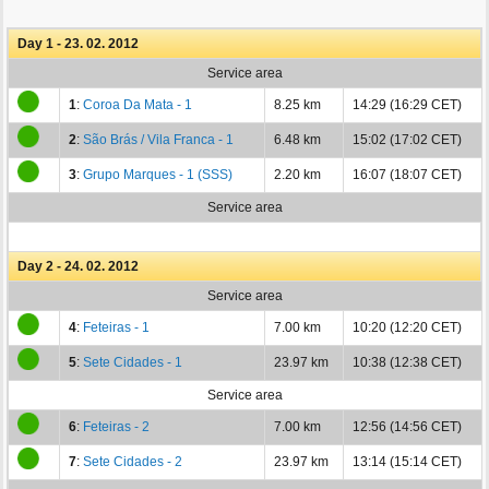
Day 1 - 23. 02. 2012
Service area
1
:
Coroa Da Mata - 1
8.25 km
14:29 (16:29 CET)
2
:
São Brás / Vila Franca - 1
6.48 km
15:02 (17:02 CET)
3
:
Grupo Marques - 1 (SSS)
2.20 km
16:07 (18:07 CET)
Service area
Day 2 - 24. 02. 2012
Service area
4
:
Feteiras - 1
7.00 km
10:20 (12:20 CET)
5
:
Sete Cidades - 1
23.97 km
10:38 (12:38 CET)
Service area
6
:
Feteiras - 2
7.00 km
12:56 (14:56 CET)
7
:
Sete Cidades - 2
23.97 km
13:14 (15:14 CET)