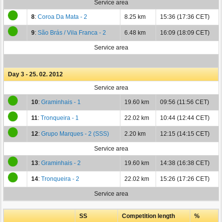
Service area
8
:
Coroa Da Mata - 2
8.25 km
15:36 (17:36 CET)
9
:
São Brás / Vila Franca - 2
6.48 km
16:09 (18:09 CET)
Service area
Day 3 - 25. 02. 2012
Service area
10
:
Graminhais - 1
19.60 km
09:56 (11:56 CET)
11
:
Tronqueira - 1
22.02 km
10:44 (12:44 CET)
12
:
Grupo Marques - 2 (SSS)
2.20 km
12:15 (14:15 CET)
Service area
13
:
Graminhais - 2
19.60 km
14:38 (16:38 CET)
14
:
Tronqueira - 2
22.02 km
15:26 (17:26 CET)
Service area
SS
Competition length
%