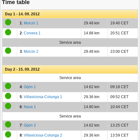
Time table
Day 1 - 14. 09. 2012
1
:
Morcin 1
29.48 km
19:40 CET
2
:
Corvera 1
14.88 km
20:51 CET
Service area
3
:
Morcin 2
29.48 km
23:00 CET
Day 2 - 15. 09. 2012
Service area
4
:
Gijón 1
14.62 km
09:18 CET
5
:
Villaviciosa-Colunga 1
29.36 km
09:52 CET
6
:
Nava 1
14.80 km
10:44 CET
Service area
7
:
Gijón 2
14.62 km
13:25 CET
8
:
Villaviciosa-Colunga 2
29.36 km
13:59 CET