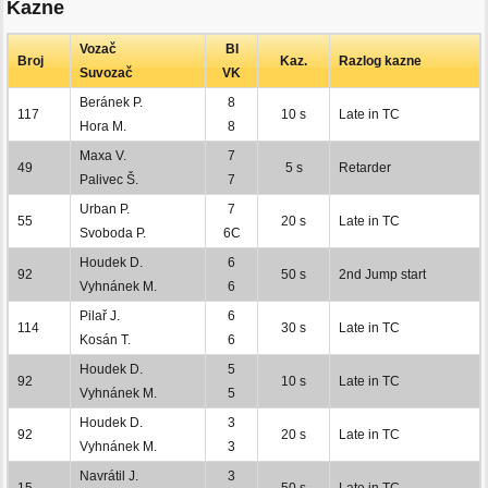
Kazne
Vozač
BI
Broj
Kaz.
Razlog kazne
Suvozač
VK
Beránek P.
8
117
10 s
Late in TC
Hora M.
8
Maxa V.
7
49
5 s
Retarder
Palivec Š.
7
Urban P.
7
55
20 s
Late in TC
Svoboda P.
6C
Houdek D.
6
92
50 s
2nd Jump start
Vyhnánek M.
6
Pilař J.
6
114
30 s
Late in TC
Kosán T.
6
Houdek D.
5
92
10 s
Late in TC
Vyhnánek M.
5
Houdek D.
3
92
20 s
Late in TC
Vyhnánek M.
3
Navrátil J.
3
15
50 s
Late in TC