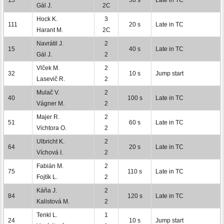
Gál J.
2C
Hock K.
3
111
20 s
Late in TC
Harant M.
2C
Navrátil J.
2
15
40 s
Late in TC
Gál J.
2
Vlček M.
2
32
10 s
Jump start
Lasevič R.
2
Mulač V.
2
40
100 s
Late in TC
Vágner M.
2
Majer R.
2
51
60 s
Late in TC
Vichtora O.
2
Ulbricht K.
2
64
20 s
Late in TC
Víchová I.
2
Fabián M.
2
75
110 s
Late in TC
Fojtík L.
2
Káňa J.
2
84
120 s
Late in TC
Kalistová M.
2
Tenkl L.
1
24
10 s
Jump start